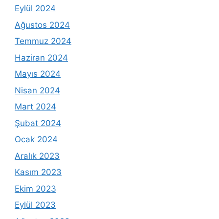
Eylül 2024
Ağustos 2024
Temmuz 2024
Haziran 2024
Mayıs 2024
Nisan 2024
Mart 2024
Şubat 2024
Ocak 2024
Aralık 2023
Kasım 2023
Ekim 2023
Eylül 2023