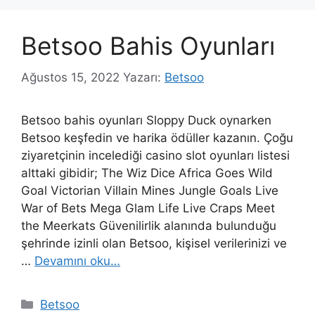
Betsoo Bahis Oyunları
Ağustos 15, 2022
Yazarı:
Betsoo
Betsoo bahis oyunları Sloppy Duck oynarken
Betsoo keşfedin ve harika ödüller kazanın. Çoğu
ziyaretçinin incelediği casino slot oyunları listesi
alttaki gibidir; The Wiz Dice Africa Goes Wild
Goal Victorian Villain Mines Jungle Goals Live
War of Bets Mega Glam Life Live Craps Meet
the Meerkats Güvenilirlik alanında bulunduğu
şehrinde izinli olan Betsoo, kişisel verilerinizi ve
…
Devamını oku…
Kategoriler
Betsoo