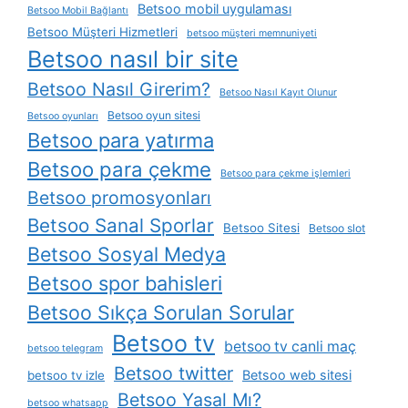
Betsoo mobil uygulaması
Betsoo Mobil Bağlantı
Betsoo Müşteri Hizmetleri
betsoo müşteri memnuniyeti
Betsoo nasıl bir site
Betsoo Nasıl Girerim?
Betsoo Nasıl Kayıt Olunur
Betsoo oyun sitesi
Betsoo oyunları
Betsoo para yatırma
Betsoo para çekme
Betsoo para çekme işlemleri
Betsoo promosyonları
Betsoo Sanal Sporlar
Betsoo Sitesi
Betsoo slot
Betsoo Sosyal Medya
Betsoo spor bahisleri
Betsoo Sıkça Sorulan Sorular
Betsoo tv
betsoo tv canli maç
betsoo telegram
Betsoo twitter
Betsoo web sitesi
betsoo tv izle
Betsoo Yasal Mı?
betsoo whatsapp