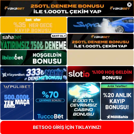
×
BETSOO GİRİŞ İÇİN TIKLAYINIZ!