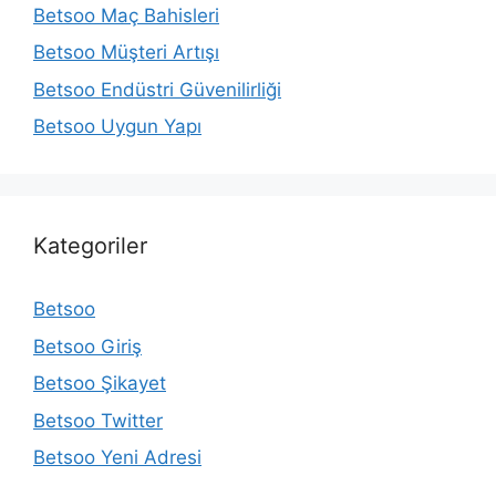
Betsoo Maç Bahisleri
Betsoo Müşteri Artışı
Betsoo Endüstri Güvenilirliği
Betsoo Uygun Yapı
Kategoriler
Betsoo
Betsoo Giriş
Betsoo Şikayet
Betsoo Twitter
Betsoo Yeni Adresi