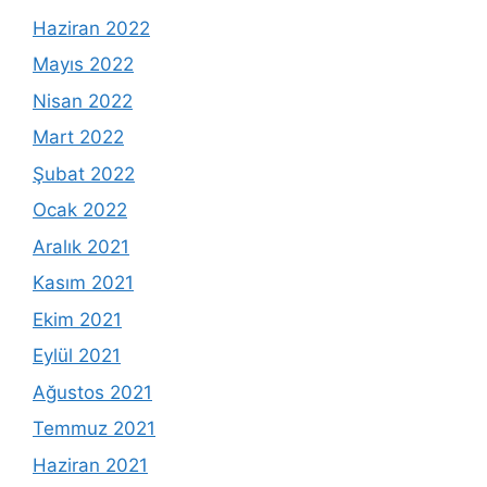
Haziran 2022
Mayıs 2022
Nisan 2022
Mart 2022
Şubat 2022
Ocak 2022
Aralık 2021
Kasım 2021
Ekim 2021
Eylül 2021
Ağustos 2021
Temmuz 2021
Haziran 2021