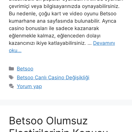
çevrimiçi veya bilgisayarınızda oynayabilirsiniz.
Bu nedenle, çoğu kart ve video oyunu Betsoo
kumarhane ana sayfasında bulunabilir. Ayrıca
casino bonusları ile sadece kazanarak
eğlenmekle kalmaz, eğlenceden dolayı
kazancınızı ikiye katlayabilirsiniz. …
Devamını
oku…
Kategoriler
Betsoo
Etiketler
Betsoo Canlı Casino Değişikliği
Yorum yap
Betsoo Olumsuz