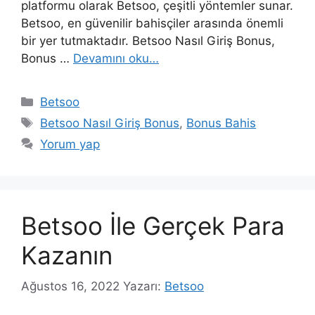
platformu olarak Betsoo, çeşitli yöntemler sunar.
Betsoo, en güvenilir bahisçiler arasında önemli
bir yer tutmaktadır. Betsoo Nasıl Giriş Bonus,
Bonus …
Devamını oku…
Kategoriler
Betsoo
Etiketler
Betsoo Nasıl Giriş Bonus
,
Bonus Bahis
Yorum yap
Betsoo İle Gerçek Para
Kazanın
Ağustos 16, 2022
Yazarı:
Betsoo