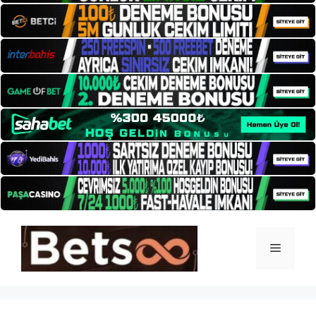
İçeriğe
atla
Menü