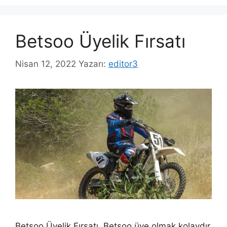
Betsoo Üyelik Fırsatı
Nisan 12, 2022
Yazarı:
editor3
Betsoo Üyelik Fırsatı, Betsoo üye olmak kolaydır