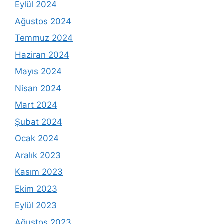
Eylül 2024
Ağustos 2024
Temmuz 2024
Haziran 2024
Mayıs 2024
Nisan 2024
Mart 2024
Şubat 2024
Ocak 2024
Aralık 2023
Kasım 2023
Ekim 2023
Eylül 2023
Ağustos 2023