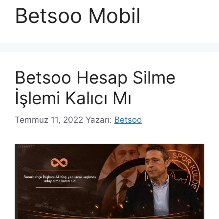
Betsoo Mobil
Betsoo Hesap Silme
İşlemi Kalıcı Mı
Temmuz 11, 2022
Yazarı:
Betsoo