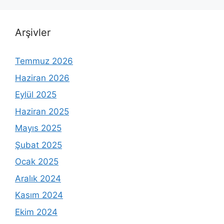
Arşivler
Temmuz 2026
Haziran 2026
Eylül 2025
Haziran 2025
Mayıs 2025
Şubat 2025
Ocak 2025
Aralık 2024
Kasım 2024
Ekim 2024