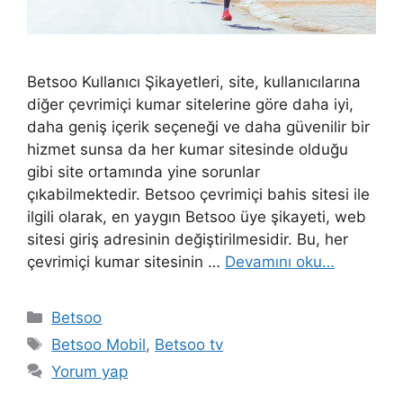
Betsoo Kullanıcı Şikayetleri, site, kullanıcılarına
diğer çevrimiçi kumar sitelerine göre daha iyi,
daha geniş içerik seçeneği ve daha güvenilir bir
hizmet sunsa da her kumar sitesinde olduğu
gibi site ortamında yine sorunlar
çıkabilmektedir. Betsoo çevrimiçi bahis sitesi ile
ilgili olarak, en yaygın Betsoo üye şikayeti, web
sitesi giriş adresinin değiştirilmesidir. Bu, her
çevrimiçi kumar sitesinin …
Devamını oku…
Kategoriler
Betsoo
Etiketler
Betsoo Mobil
,
Betsoo tv
Yorum yap