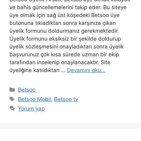
ve bahis güncellemelerini takip eder. Bu siteye
üye olmak için sağ üst köşedeki Betsoo üye
butonuna tıkladıktan sonra karşınıza çıkan
üyelik formunu doldurmanız gerekmektedir.
Üyelik formunu eksiksiz bir şekilde doldurup
üyelik sözleşmesini onayladıktan sonra üyelik
başvurunuz çok kısa sürede uzman bir ekip
tarafından incelenip onaylanacaktır. Site
üyeliğine katıldıktan …
Devamını oku…
Kategoriler
Betsoo
Etiketler
Betsoo Mobil
,
Betsoo tv
Yorum yap