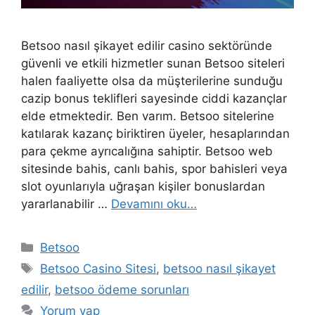
Betsoo nasıl şikayet edilir casino sektöründe
güvenli ve etkili hizmetler sunan Betsoo siteleri
halen faaliyette olsa da müşterilerine sunduğu
cazip bonus teklifleri sayesinde ciddi kazançlar
elde etmektedir. Ben varım. Betsoo sitelerine
katılarak kazanç biriktiren üyeler, hesaplarından
para çekme ayrıcalığına sahiptir. Betsoo web
sitesinde bahis, canlı bahis, spor bahisleri veya
slot oyunlarıyla uğraşan kişiler bonuslardan
yararlanabilir …
Devamını oku…
Kategoriler
Betsoo
Etiketler
Betsoo Casino Sitesi
,
betsoo nasıl şikayet
edilir
,
betsoo ödeme sorunları
Yorum yap