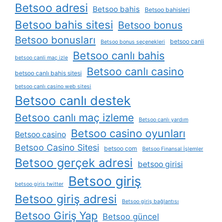
Betsoo adresi
Betsoo bahis
Betsoo bahisleri
Betsoo bahis sitesi
Betsoo bonus
Betsoo bonusları
betsoo canli
Betsoo bonus seçenekleri
Betsoo canlı bahis
betsoo canli maç izle
Betsoo canlı casino
betsoo canlı bahis sitesi
betsoo canlı casino web sitesi
Betsoo canlı destek
Betsoo canlı maç izleme
Betsoo canlı yardım
Betsoo casino oyunları
Betsoo casino
Betsoo Casino Sitesi
betsoo com
Betsoo Finansal İşlemler
Betsoo gerçek adresi
betsoo girisi
Betsoo giriş
betsoo giris twitter
Betsoo giriş adresi
Betsoo giriş bağlantısı
Betsoo Giriş Yap
Betsoo güncel