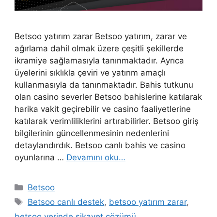
Betsoo yatırım zarar Betsoo yatırım, zarar ve
ağırlama dahil olmak üzere çeşitli şekillerde
ikramiye sağlamasıyla tanınmaktadır. Ayrıca
üyelerini sıklıkla çeviri ve yatırım amaçlı
kullanmasıyla da tanınmaktadır. Bahis tutkunu
olan casino severler Betsoo bahislerine katılarak
harika vakit geçirebilir ve casino faaliyetlerine
katılarak verimliliklerini artırabilirler. Betsoo giriş
bilgilerinin güncellenmesinin nedenlerini
detaylandırdık. Betsoo canlı bahis ve casino
oyunlarına …
Devamını oku…
Kategoriler
Betsoo
Etiketler
Betsoo canlı destek
,
betsoo yatırım zarar
,
betsoo yerinde şikayet çözümü