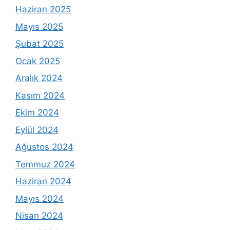
Haziran 2025
Mayıs 2025
Şubat 2025
Ocak 2025
Aralık 2024
Kasım 2024
Ekim 2024
Eylül 2024
Ağustos 2024
Temmuz 2024
Haziran 2024
Mayıs 2024
Nisan 2024