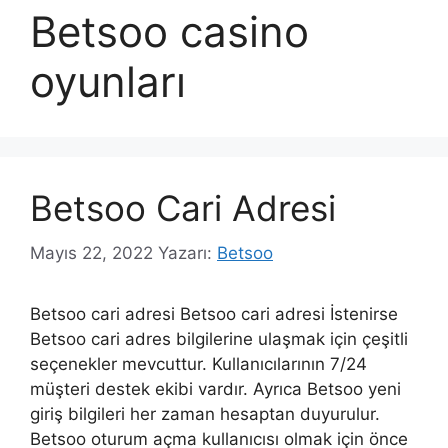
Betsoo casino
oyunları
Betsoo Cari Adresi
Mayıs 22, 2022
Yazarı:
Betsoo
Betsoo cari adresi Betsoo cari adresi İstenirse
Betsoo cari adres bilgilerine ulaşmak için çeşitli
seçenekler mevcuttur. Kullanıcılarının 7/24
müşteri destek ekibi vardır. Ayrıca Betsoo yeni
giriş bilgileri her zaman hesaptan duyurulur.
Betsoo oturum açma kullanıcısı olmak için önce