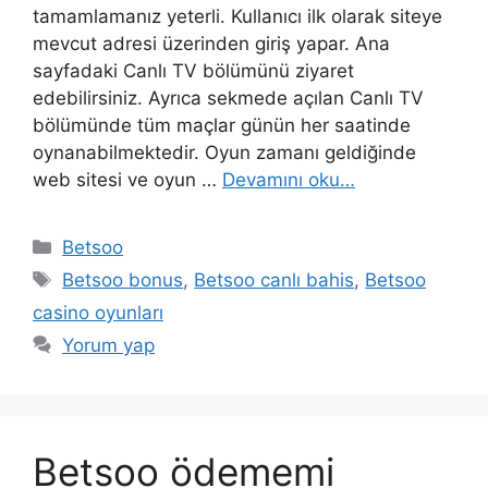
tamamlamanız yeterli. Kullanıcı ilk olarak siteye
mevcut adresi üzerinden giriş yapar. Ana
sayfadaki Canlı TV bölümünü ziyaret
edebilirsiniz. Ayrıca sekmede açılan Canlı TV
bölümünde tüm maçlar günün her saatinde
oynanabilmektedir. Oyun zamanı geldiğinde
web sitesi ve oyun …
Devamını oku…
Kategoriler
Betsoo
Etiketler
Betsoo bonus
,
Betsoo canlı bahis
,
Betsoo
casino oyunları
Yorum yap
Betsoo ödememi