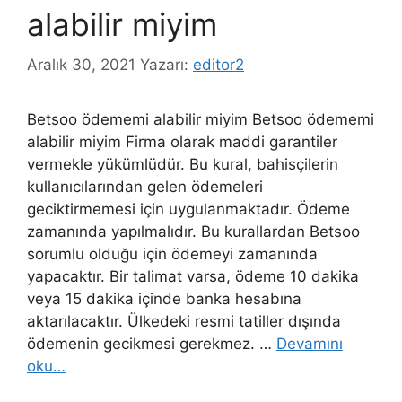
alabilir miyim
Aralık 30, 2021
Yazarı:
editor2
Betsoo ödememi alabilir miyim Betsoo ödememi
alabilir miyim Firma olarak maddi garantiler
vermekle yükümlüdür. Bu kural, bahisçilerin
kullanıcılarından gelen ödemeleri
geciktirmemesi için uygulanmaktadır. Ödeme
zamanında yapılmalıdır. Bu kurallardan Betsoo
sorumlu olduğu için ödemeyi zamanında
yapacaktır. Bir talimat varsa, ödeme 10 dakika
veya 15 dakika içinde banka hesabına
aktarılacaktır. Ülkedeki resmi tatiller dışında
ödemenin gecikmesi gerekmez. …
Devamını
oku…