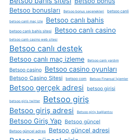
Betsoo bahis sitesi
Betsoo bonus
Betsoo bonusları
betsoo canli
Betsoo bonus seçenekleri
Betsoo canlı bahis
betsoo canli maç izle
Betsoo canlı casino
betsoo canlı bahis sitesi
betsoo canlı casino web sitesi
Betsoo canlı destek
Betsoo canlı maç izleme
Betsoo canlı yardım
Betsoo casino oyunları
Betsoo casino
Betsoo Casino Sitesi
betsoo com
Betsoo Finansal İşlemler
Betsoo gerçek adresi
betsoo girisi
Betsoo giriş
betsoo giris twitter
Betsoo giriş adresi
Betsoo giriş bağlantısı
Betsoo Giriş Yap
Betsoo güncel
Betsoo güncel adresi
Betsoo güncel adres