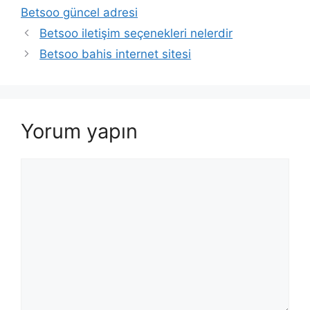
Betsoo güncel adresi
Yazı
Betsoo iletişim seçenekleri nelerdir
dolaşımı
Betsoo bahis internet sitesi
Yorum yapın
Yorum