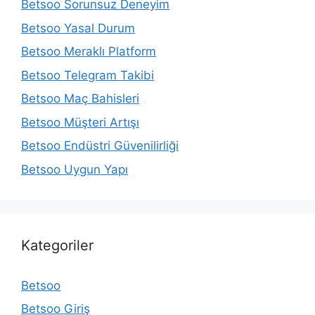
Betsoo Sorunsuz Deneyim
Betsoo Yasal Durum
Betsoo Meraklı Platform
Betsoo Telegram Takibi
Betsoo Maç Bahisleri
Betsoo Müşteri Artışı
Betsoo Endüstri Güvenilirliği
Betsoo Uygun Yapı
Kategoriler
Betsoo
Betsoo Giriş