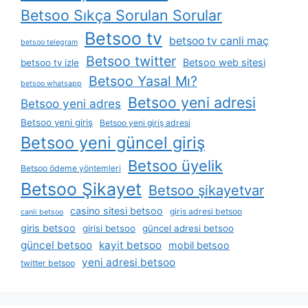
Betsoo Sıkça Sorulan Sorular
Betsoo tv
betsoo tv canli maç
betsoo telegram
Betsoo twitter
Betsoo web sitesi
betsoo tv izle
Betsoo Yasal Mı?
betsoo whatsapp
Betsoo yeni adresi
Betsoo yeni adres
Betsoo yeni giriş
Betsoo yeni giriş adresi
Betsoo yeni güncel giriş
Betsoo üyelik
Betsoo ödeme yöntemleri
Betsoo Şikayet
Betsoo şikayetvar
casino sitesi betsoo
giris adresi betsoo
canli betsoo
giris betsoo
girisi betsoo
güncel adresi betsoo
güncel betsoo
kayit betsoo
mobil betsoo
yeni adresi betsoo
twitter betsoo