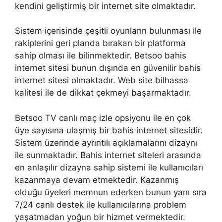
kendini geliştirmiş bir internet site olmaktadır.
Sistem içerisinde çeşitli oyunların bulunması ile
rakiplerini geri planda bırakan bir platforma
sahip olması ile bilinmektedir. Betsoo bahis
internet sitesi bunun dışında en güvenilir bahis
internet sitesi olmaktadır. Web site bilhassa
kalitesi ile de dikkat çekmeyi başarmaktadır.
Betsoo TV canlı maç izle opsiyonu ile en çok
üye sayısına ulaşmış bir bahis internet sitesidir.
Sistem üzerinde ayrıntılı açıklamalarını dizaynı
ile sunmaktadır. Bahis internet siteleri arasında
en anlaşılır dizayna sahip sistemi ile kullanıcıları
kazanmaya devam etmektedir. Kazanmış
olduğu üyeleri memnun ederken bunun yanı sıra
7/24 canlı destek ile kullanıcılarına problem
yaşatmadan yoğun bir hizmet vermektedir.