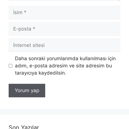
İsim
E-
posta
İnternet
sitesi
Daha sonraki yorumlarımda kullanılması için
adım, e-posta adresim ve site adresim bu
tarayıcıya kaydedilsin.
Son Yazılar