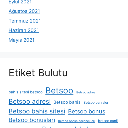
Eylül 2021
Ağustos 2021
Temmuz 2021
Haziran 2021
Mayıs 2021
Etiket Bulutu
Betsoo
bahis sitesi betsoo
Betsoo adres
Betsoo adresi
Betsoo bahis
Betsoo bahisleri
Betsoo bahis sitesi
Betsoo bonus
Betsoo bonusları
betsoo canli
Betsoo bonus seçenekleri