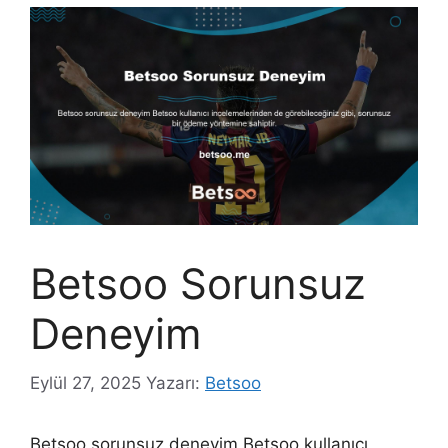
Betsoo Sorunsuz
Deneyim
Eylül 27, 2025
Yazarı:
Betsoo
Betsoo sorunsuz deneyim Betsoo kullanıcı