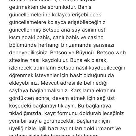
getirmekten de sorumludur. Bahis
güncellemelerine kolayca erişebilecek
güncellemelere kolayca erişebileceğiniz
güncellenmiş Betsoo ana sayfasının üst
kısmındaki bahis, canlı bahis ve casino
bölümünde herhangi bir zamanda şansınızı
deneyebilirsiniz. Betsoo ve Büyücü. Betsoo web
sitesine nasıl kaydolulur. Buna ek olarak,
izlenecek adımların Betsoo nasıl kaydedileceğini
öğrenmek isteyenler için basit olduğunu da
ekleyebiliriz. Mevcut adresi ile belirlediği
sayfaya bağlanmalısınız. Karşılama ekranını
gördükten sonra, devam etmek için sağ üst
köşedeki bağlantıyı tıklayın. Bu bağlantıya
tıkladığınızda, kayıt formunu doldurabileceğiniz
yeni bir sayfa görünecektir. Başlamak için
üyeliğinizle ilgili bazı ayrıntıları doldurmanız ve
sadece sizin için benzersiz bir hesap