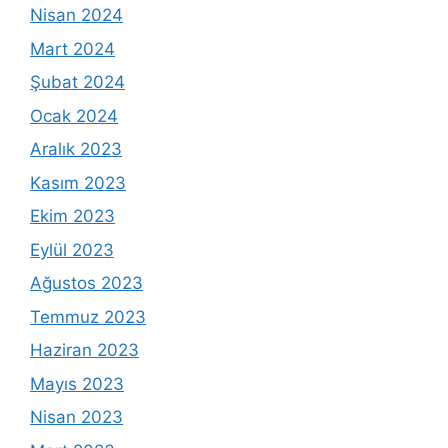
Nisan 2024
Mart 2024
Şubat 2024
Ocak 2024
Aralık 2023
Kasım 2023
Ekim 2023
Eylül 2023
Ağustos 2023
Temmuz 2023
Haziran 2023
Mayıs 2023
Nisan 2023