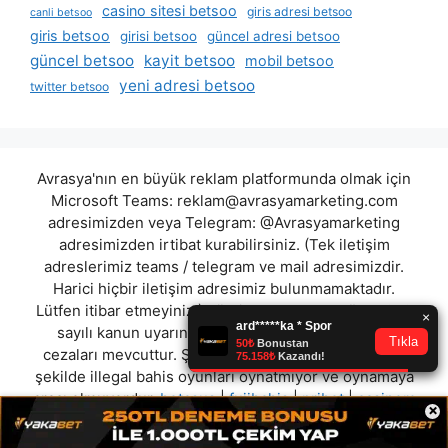
casino sitesi betsoo
giris adresi betsoo
canli betsoo
giris betsoo
girisi betsoo
güncel adresi betsoo
güncel betsoo
kayit betsoo
mobil betsoo
yeni adresi betsoo
twitter betsoo
Avrasya'nın en büyük reklam platformunda olmak için
Microsoft Teams:
reklam@avrasyamarketing.com
adresimizden veya Telegram: @Avrasyamarketing
adresimizden irtibat kurabilirsiniz. (Tek iletişim
adreslerimiz teams / telegram ve mail adresimizdir.
Harici hiçbir iletişim adresimiz bulunmamaktadır.
Lütfen itibar etmeyiniz.) Türkiye yasalarına göre 7258
sayılı kanun uyarınca yasa dışı bahis oynamanın
cezaları mevcuttur. Şu an bulunduğunuz site hiç bir
şekilde illegal bahis oyunları oynatmıyor ve oynamaya
aracı olmuyordur.
betasus
|
fujibahis
|
pribet
|
casinom
×
|
nicobahis
|
grandbetting
|
zekobet
|
favorislot