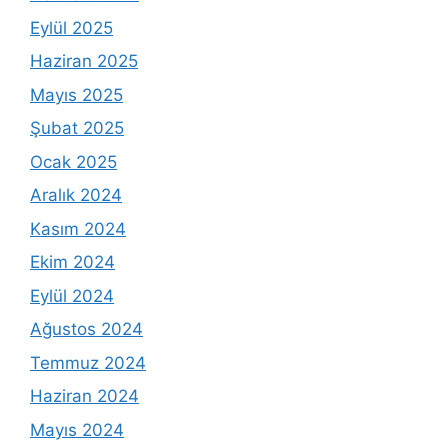
Eylül 2025
Haziran 2025
Mayıs 2025
Şubat 2025
Ocak 2025
Aralık 2024
Kasım 2024
Ekim 2024
Eylül 2024
Ağustos 2024
Temmuz 2024
Haziran 2024
Mayıs 2024