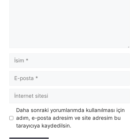
İsim
E-
posta
İnternet
sitesi
Daha sonraki yorumlarımda kullanılması için
adım, e-posta adresim ve site adresim bu
tarayıcıya kaydedilsin.