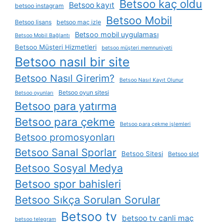
Betsoo kaç oldu
Betsoo kayıt
betsoo instagram
Betsoo Mobil
Betsoo lisans
betsoo maç izle
Betsoo mobil uygulaması
Betsoo Mobil Bağlantı
Betsoo Müşteri Hizmetleri
betsoo müşteri memnuniyeti
Betsoo nasıl bir site
Betsoo Nasıl Girerim?
Betsoo Nasıl Kayıt Olunur
Betsoo oyun sitesi
Betsoo oyunları
Betsoo para yatırma
Betsoo para çekme
Betsoo para çekme işlemleri
Betsoo promosyonları
Betsoo Sanal Sporlar
Betsoo Sitesi
Betsoo slot
Betsoo Sosyal Medya
Betsoo spor bahisleri
Betsoo Sıkça Sorulan Sorular
Betsoo tv
betsoo tv canli maç
betsoo telegram