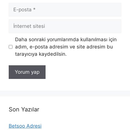
E-
posta
İnternet
sitesi
Daha sonraki yorumlarımda kullanılması için
adım, e-posta adresim ve site adresim bu
tarayıcıya kaydedilsin.
Son Yazılar
Betsoo Adresi