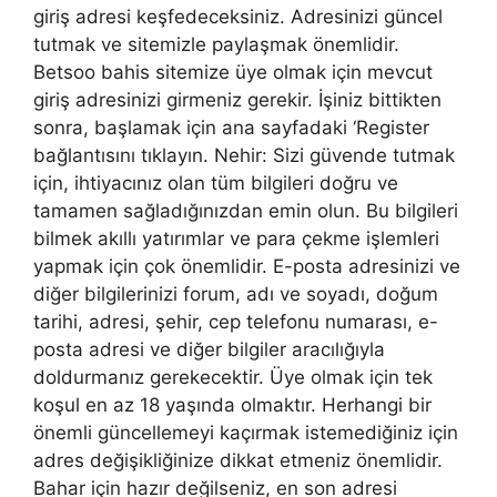
giriş adresi keşfedeceksiniz. Adresinizi güncel
tutmak ve sitemizle paylaşmak önemlidir.
Betsoo bahis sitemize üye olmak için mevcut
giriş adresinizi girmeniz gerekir. İşiniz bittikten
sonra, başlamak için ana sayfadaki ‘Register
bağlantısını tıklayın. Nehir: Sizi güvende tutmak
için, ihtiyacınız olan tüm bilgileri doğru ve
tamamen sağladığınızdan emin olun. Bu bilgileri
bilmek akıllı yatırımlar ve para çekme işlemleri
yapmak için çok önemlidir. E-posta adresinizi ve
diğer bilgilerinizi forum, adı ve soyadı, doğum
tarihi, adresi, şehir, cep telefonu numarası, e-
posta adresi ve diğer bilgiler aracılığıyla
doldurmanız gerekecektir. Üye olmak için tek
koşul en az 18 yaşında olmaktır. Herhangi bir
önemli güncellemeyi kaçırmak istemediğiniz için
adres değişikliğinize dikkat etmeniz önemlidir.
Bahar için hazır değilseniz, en son adresi