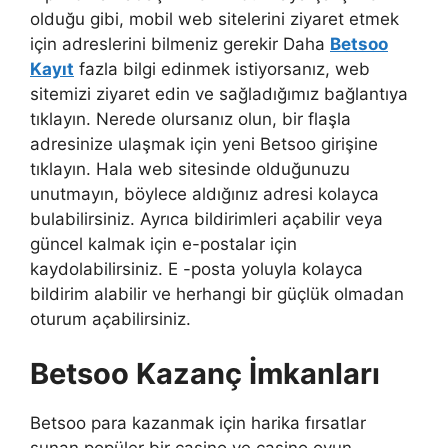
olduğu gibi, mobil web sitelerini ziyaret etmek
için adreslerini bilmeniz gerekir Daha
Betsoo
Kayıt
fazla bilgi edinmek istiyorsanız, web
sitemizi ziyaret edin ve sağladığımız bağlantıya
tıklayın. Nerede olursanız olun, bir flaşla
adresinize ulaşmak için yeni Betsoo girişine
tıklayın. Hala web sitesinde olduğunuzu
unutmayın, böylece aldığınız adresi kolayca
bulabilirsiniz. Ayrıca bildirimleri açabilir veya
güncel kalmak için e-postalar için
kaydolabilirsiniz. E -posta yoluyla kolayca
bildirim alabilir ve herhangi bir güçlük olmadan
oturum açabilirsiniz.
Betsoo Kazanç İmkanları
Betsoo para kazanmak için harika fırsatlar