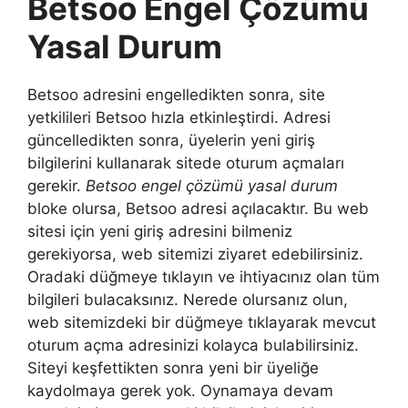
Betsoo Engel Çözümü
Yasal Durum
Betsoo adresini engelledikten sonra, site
yetkilileri Betsoo hızla etkinleştirdi. Adresi
güncelledikten sonra, üyelerin yeni giriş
bilgilerini kullanarak sitede oturum açmaları
gerekir.
Betsoo engel çözümü yasal durum
bloke olursa, Betsoo adresi açılacaktır. Bu web
sitesi için yeni giriş adresini bilmeniz
gerekiyorsa, web sitemizi ziyaret edebilirsiniz.
Oradaki düğmeye tıklayın ve ihtiyacınız olan tüm
bilgileri bulacaksınız. Nerede olursanız olun,
web sitemizdeki bir düğmeye tıklayarak mevcut
oturum açma adresinizi kolayca bulabilirsiniz.
Siteyi keşfettikten sonra yeni bir üyeliğe
kaydolmaya gerek yok. Oynamaya devam