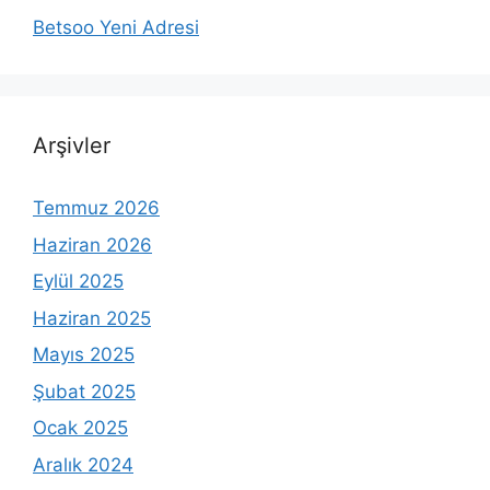
Betsoo Yeni Adresi
Arşivler
Temmuz 2026
Haziran 2026
Eylül 2025
Haziran 2025
Mayıs 2025
Şubat 2025
Ocak 2025
Aralık 2024