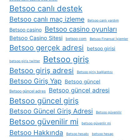
Betsoo canlı destek
Betsoo canlı maç izleme
Betsoo canlı yardım
Betsoo casino oyunları
Betsoo casino
Betsoo Casino Sitesi
betsoo com
Betsoo Finansal İşlemler
Betsoo gerçek adresi
betsoo girisi
Betsoo giriş
betsoo giris twitter
Betsoo giriş adresi
Betsoo giriş bağlantısı
Betsoo Giriş Yap
Betsoo güncel
Betsoo güncel adresi
Betsoo güncel adres
Betsoo güncel giriş
Betsoo Güncel Giriş Adresi
Betsoo güvenilir
Betsoo güvenilir mi
betsoo güvenlir mi
Betsoo Hakkında
Betsoo hesabı
betsoo hesap