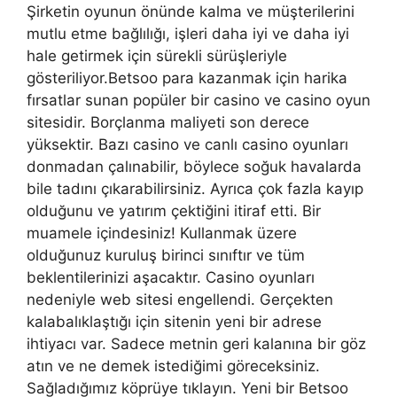
Şirketin oyunun önünde kalma ve müşterilerini
mutlu etme bağlılığı, işleri daha iyi ve daha iyi
hale getirmek için sürekli sürüşleriyle
gösteriliyor.Betsoo para kazanmak için harika
fırsatlar sunan popüler bir casino ve casino oyun
sitesidir. Borçlanma maliyeti son derece
yüksektir. Bazı casino ve canlı casino oyunları
donmadan çalınabilir, böylece soğuk havalarda
bile tadını çıkarabilirsiniz. Ayrıca çok fazla kayıp
olduğunu ve yatırım çektiğini itiraf etti. Bir
muamele içindesiniz! Kullanmak üzere
olduğunuz kuruluş birinci sınıftır ve tüm
beklentilerinizi aşacaktır. Casino oyunları
nedeniyle web sitesi engellendi. Gerçekten
kalabalıklaştığı için sitenin yeni bir adrese
ihtiyacı var. Sadece metnin geri kalanına bir göz
atın ve ne demek istediğimi göreceksiniz.
Sağladığımız köprüye tıklayın. Yeni bir Betsoo