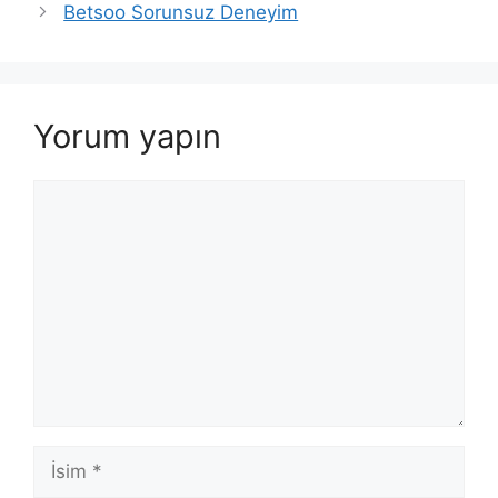
dolaşımı
Betsoo Sorunsuz Deneyim
Yorum yapın
Yorum
İsim