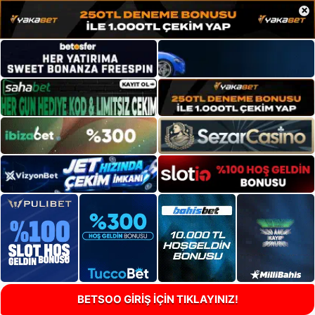
×
BETSOO GİRİŞ İÇİN TIKLAYINIZ!