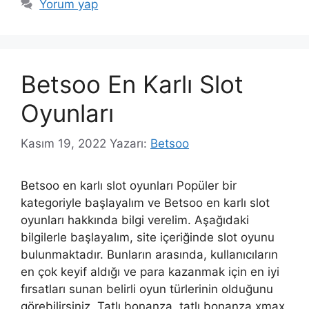
Yorum yap
Betsoo En Karlı Slot
Oyunları
Kasım 19, 2022
Yazarı:
Betsoo
Betsoo en karlı slot oyunları Popüler bir
kategoriyle başlayalım ve Betsoo en karlı slot
oyunları hakkında bilgi verelim. Aşağıdaki
bilgilerle başlayalım, site içeriğinde slot oyunu
bulunmaktadır. Bunların arasında, kullanıcıların
en çok keyif aldığı ve para kazanmak için en iyi
fırsatları sunan belirli oyun türlerinin olduğunu
görebilirsiniz. Tatlı bonanza, tatlı bonanza xmax,