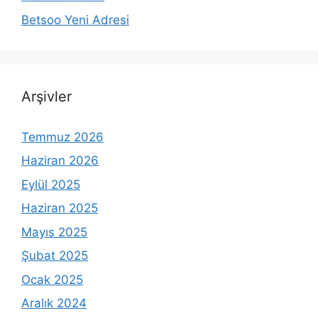
Betsoo Yeni Adresi
Arşivler
Temmuz 2026
Haziran 2026
Eylül 2025
Haziran 2025
Mayıs 2025
Şubat 2025
Ocak 2025
Aralık 2024