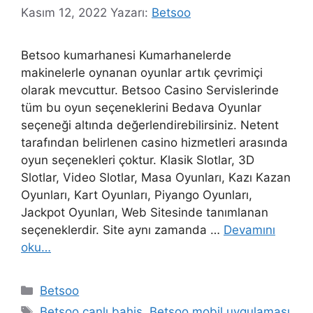
Kasım 12, 2022
Yazarı:
Betsoo
Betsoo kumarhanesi Kumarhanelerde
makinelerle oynanan oyunlar artık çevrimiçi
olarak mevcuttur. Betsoo Casino Servislerinde
tüm bu oyun seçeneklerini Bedava Oyunlar
seçeneği altında değerlendirebilirsiniz. Netent
tarafından belirlenen casino hizmetleri arasında
oyun seçenekleri çoktur. Klasik Slotlar, 3D
Slotlar, Video Slotlar, Masa Oyunları, Kazı Kazan
Oyunları, Kart Oyunları, Piyango Oyunları,
Jackpot Oyunları, Web Sitesinde tanımlanan
seçeneklerdir. Site aynı zamanda …
Devamını
oku…
Kategoriler
Betsoo
Etiketler
Betsoo canlı bahis
,
Betsoo mobil uygulaması