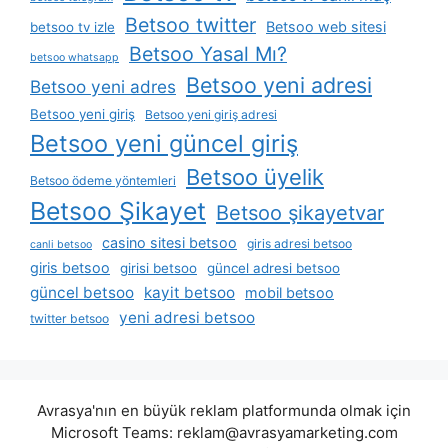
Betsoo twitter
Betsoo web sitesi
betsoo tv izle
Betsoo Yasal Mı?
betsoo whatsapp
Betsoo yeni adresi
Betsoo yeni adres
Betsoo yeni giriş
Betsoo yeni giriş adresi
Betsoo yeni güncel giriş
Betsoo üyelik
Betsoo ödeme yöntemleri
Betsoo Şikayet
Betsoo şikayetvar
casino sitesi betsoo
giris adresi betsoo
canli betsoo
giris betsoo
girisi betsoo
güncel adresi betsoo
güncel betsoo
kayit betsoo
mobil betsoo
yeni adresi betsoo
twitter betsoo
Avrasya'nın en büyük reklam platformunda olmak için
Microsoft Teams:
reklam@avrasyamarketing.com