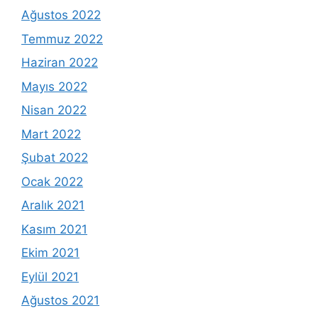
Ağustos 2022
Temmuz 2022
Haziran 2022
Mayıs 2022
Nisan 2022
Mart 2022
Şubat 2022
Ocak 2022
Aralık 2021
Kasım 2021
Ekim 2021
Eylül 2021
Ağustos 2021