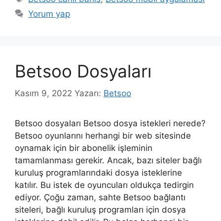
Yorum yap
Betsoo Dosyaları
Kasım 9, 2022
Yazarı:
Betsoo
Betsoo dosyaları Betsoo dosya istekleri nerede?
Betsoo oyunlarını herhangi bir web sitesinde
oynamak için bir abonelik işleminin
tamamlanması gerekir. Ancak, bazı siteler bağlı
kuruluş programlarındaki dosya isteklerine
katılır. Bu istek de oyuncuları oldukça tedirgin
ediyor. Çoğu zaman, sahte Betsoo bağlantı
siteleri, bağlı kuruluş programları için dosya