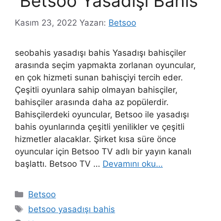
Betsoo Yasadışı Bahis
Kasım 23, 2022
Yazarı:
Betsoo
seobahis yasadışı bahis Yasadışı bahisçiler
arasında seçim yapmakta zorlanan oyuncular,
en çok hizmeti sunan bahisçiyi tercih eder.
Çeşitli oyunlara sahip olmayan bahisçiler,
bahisçiler arasında daha az popülerdir.
Bahisçilerdeki oyuncular, Betsoo ile yasadışı
bahis oyunlarında çeşitli yenilikler ve çeşitli
hizmetler alacaklar. Şirket kısa süre önce
oyuncular için Betsoo TV adlı bir yayın kanalı
başlattı. Betsoo TV …
Devamını oku…
Kategoriler
Betsoo
Etiketler
betsoo yasadışı bahis