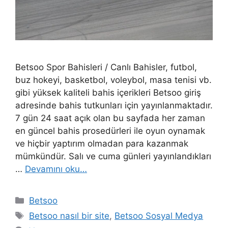
Betsoo Spor Bahisleri / Canlı Bahisler, futbol, ​​
buz hokeyi, basketbol, ​​voleybol, masa tenisi vb.
gibi yüksek kaliteli bahis içerikleri Betsoo giriş
adresinde bahis tutkunları için yayınlanmaktadır.
7 gün 24 saat açık olan bu sayfada her zaman
en güncel bahis prosedürleri ile oyun oynamak
ve hiçbir yaptırım olmadan para kazanmak
mümkündür. Salı ve cuma günleri yayınlandıkları
…
Devamını oku…
Kategoriler
Betsoo
Etiketler
Betsoo nasıl bir site
,
Betsoo Sosyal Medya