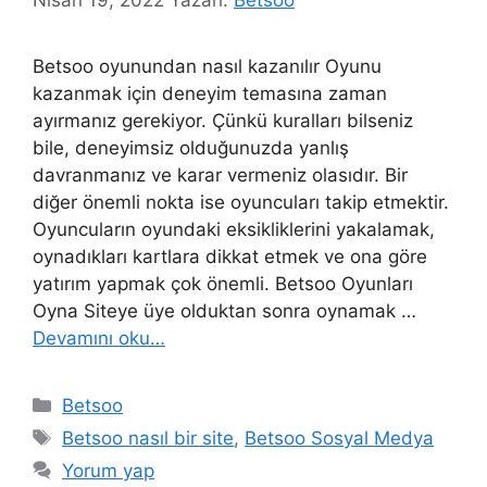
Betsoo oyunundan nasıl kazanılır Oyunu
kazanmak için deneyim temasına zaman
ayırmanız gerekiyor. Çünkü kuralları bilseniz
bile, deneyimsiz olduğunuzda yanlış
davranmanız ve karar vermeniz olasıdır. Bir
diğer önemli nokta ise oyuncuları takip etmektir.
Oyuncuların oyundaki eksikliklerini yakalamak,
oynadıkları kartlara dikkat etmek ve ona göre
yatırım yapmak çok önemli. Betsoo Oyunları
Oyna Siteye üye olduktan sonra oynamak …
Devamını oku…
Kategoriler
Betsoo
Etiketler
Betsoo nasıl bir site
,
Betsoo Sosyal Medya
Yorum yap