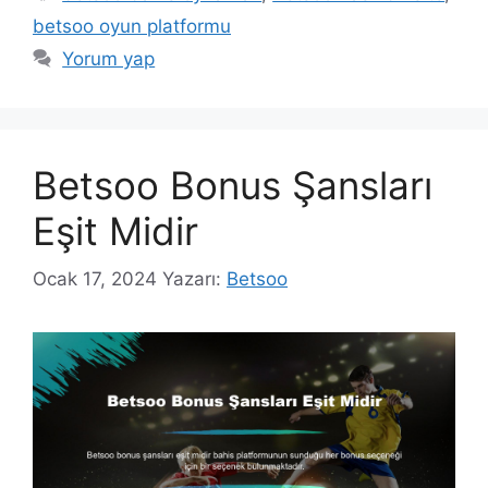
betsoo oyun platformu
Yorum yap
Betsoo Bonus Şansları
Eşit Midir
Ocak 17, 2024
Yazarı:
Betsoo