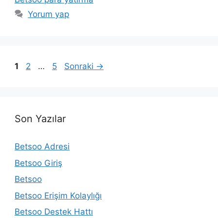
Yorum yap
Yazı
Sayfa
Sayfa
Sayfa
1
2
…
5
Sonraki
→
dolaşımı
Son Yazılar
Betsoo Adresi
Betsoo Giriş
Betsoo
Betsoo Erişim Kolaylığı
Betsoo Destek Hattı