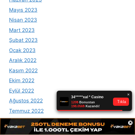
Mayıs 2023
Nisan 2023
Mart 2023
Şubat 2023
Ocak 2023
Aralık 2022
Kasım 2022
Ekim 2022
Eylül 2022
Ağustos 2022
Temmuz 2022
Haziran 2022
×
Mayıs 2022