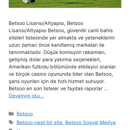
Betsoo Lisansı/Altyapısı, Betsoo
Lisansı/Altyapısı Betsoo, güvenilir canlı bahis
siteleri listesinde yer almakta ve yeteneklerini
uzun zaman önce kanıtlamış markaları ile
tanınmaktadır. Düşük komisyon rakamları,
gelişmiş dolar para yatırma seçenekleri,
Amerikan futbolu bölümünde etkileyici oranlar
ve birçok casino oyununda lider olan Betsoo,
şans oyunları için de hızlı hizmet sunuyor.
Betsoo en son listeler ve faydalı raporlar …
Devamını oku…
Kategoriler
Betsoo
Etiketler
Betsoo nasıl bir site
,
Betsoo Sosyal Medya