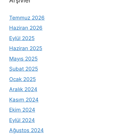
Arşivler
Temmuz 2026
Haziran 2026
Eylül 2025
Haziran 2025
Mayıs 2025
Şubat 2025
Ocak 2025
Aralık 2024
Kasım 2024
Ekim 2024
Eylül 2024
Ağustos 2024