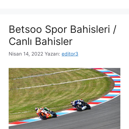
Betsoo Spor Bahisleri /
Canlı Bahisler
Nisan 14, 2022
Yazarı:
editor3