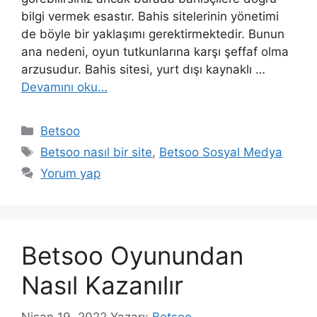
bilgi vermek esastır. Bahis sitelerinin yönetimi
de böyle bir yaklaşımı gerektirmektedir. Bunun
ana nedeni, oyun tutkunlarına karşı şeffaf olma
arzusudur. Bahis sitesi, yurt dışı kaynaklı …
Devamını oku…
Kategoriler
Betsoo
Etiketler
Betsoo nasıl bir site
,
Betsoo Sosyal Medya
Yorum yap
Betsoo Oyunundan
Nasıl Kazanılır
Nisan 19, 2022
Yazarı:
Betsoo