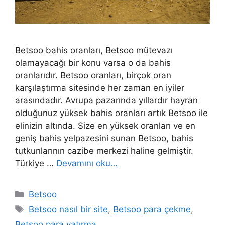
Betsoo bahis oranları, Betsoo mütevazı
olamayacağı bir konu varsa o da bahis
oranlarıdır. Betsoo oranları, birçok oran
karşılaştırma sitesinde her zaman en iyiler
arasındadır. Avrupa pazarında yıllardır hayran
olduğunuz yüksek bahis oranları artık Betsoo ile
elinizin altında. Size en yüksek oranları ve en
geniş bahis yelpazesini sunan Betsoo, bahis
tutkunlarının cazibe merkezi haline gelmiştir.
Türkiye …
Devamını oku…
Kategoriler
Betsoo
Etiketler
Betsoo nasıl bir site
,
Betsoo para çekme
,
Betsoo para yatırma