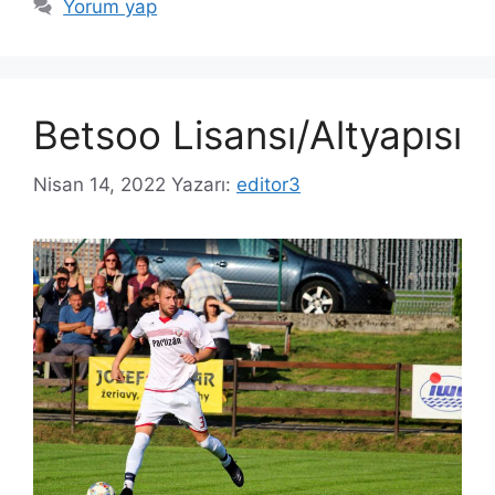
Yorum yap
Betsoo Lisansı/Altyapısı
Nisan 14, 2022
Yazarı:
editor3