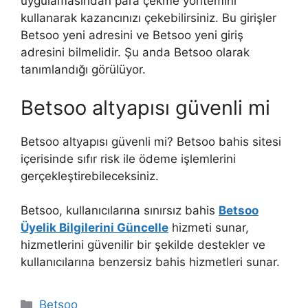
uygulamasından para çekme yöntemini
kullanarak kazancınızı çekebilirsiniz. Bu girişler
Betsoo yeni adresini ve Betsoo yeni giriş
adresini bilmelidir. Şu anda Betsoo olarak
tanımlandığı görülüyor.
Betsoo altyapısı güvenli mi
Betsoo altyapısı güvenli mi? Betsoo bahis sitesi
içerisinde sıfır risk ile ödeme işlemlerini
gerçekleştirebileceksiniz.
Betsoo, kullanıcılarına sınırsız bahis
Betsoo
Üyelik Bilgilerini Güncelle
hizmeti sunar,
hizmetlerini güvenilir bir şekilde destekler ve
kullanıcılarına benzersiz bahis hizmetleri sunar.
Kategoriler
Betsoo