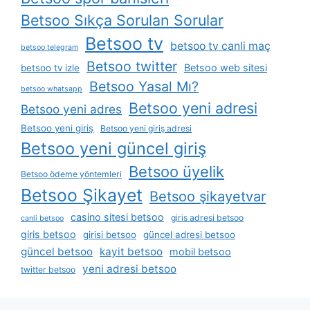
Betsoo Sıkça Sorulan Sorular
Betsoo tv
betsoo tv canli maç
betsoo telegram
Betsoo twitter
Betsoo web sitesi
betsoo tv izle
Betsoo Yasal Mı?
betsoo whatsapp
Betsoo yeni adresi
Betsoo yeni adres
Betsoo yeni giriş
Betsoo yeni giriş adresi
Betsoo yeni güncel giriş
Betsoo üyelik
Betsoo ödeme yöntemleri
Betsoo Şikayet
Betsoo şikayetvar
casino sitesi betsoo
giris adresi betsoo
canli betsoo
giris betsoo
girisi betsoo
güncel adresi betsoo
güncel betsoo
kayit betsoo
mobil betsoo
yeni adresi betsoo
twitter betsoo