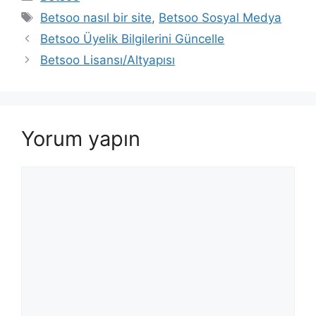
Etiketler
Betsoo nasıl bir site
,
Betsoo Sosyal Medya
Yazı
Betsoo Üyelik Bilgilerini Güncelle
dolaşımı
Betsoo Lisansı/Altyapısı
Yorum yapın
Yorum