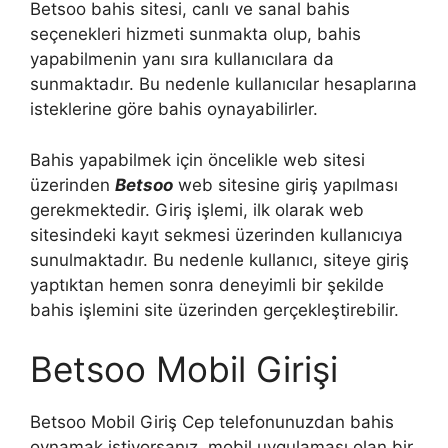
Betsoo bahis sitesi, canlı ve sanal bahis
seçenekleri hizmeti sunmakta olup, bahis
yapabilmenin yanı sıra kullanıcılara da
sunmaktadır. Bu nedenle kullanıcılar hesaplarına
isteklerine göre bahis oynayabilirler.
Bahis yapabilmek için öncelikle web sitesi
üzerinden
Betsoo
web sitesine giriş yapılması
gerekmektedir. Giriş işlemi, ilk olarak web
sitesindeki kayıt sekmesi üzerinden kullanıcıya
sunulmaktadır. Bu nedenle kullanıcı, siteye giriş
yaptıktan hemen sonra deneyimli bir şekilde
bahis işlemini site üzerinden gerçekleştirebilir.
Betsoo Mobil Girişi
Betsoo Mobil Giriş Cep telefonunuzdan bahis
oynamak istiyorsanız, mobil uygulaması olan bir