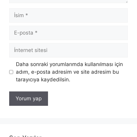
İsim
E-
posta
İnternet
sitesi
Daha sonraki yorumlarımda kullanılması için
adım, e-posta adresim ve site adresim bu
tarayıcıya kaydedilsin.