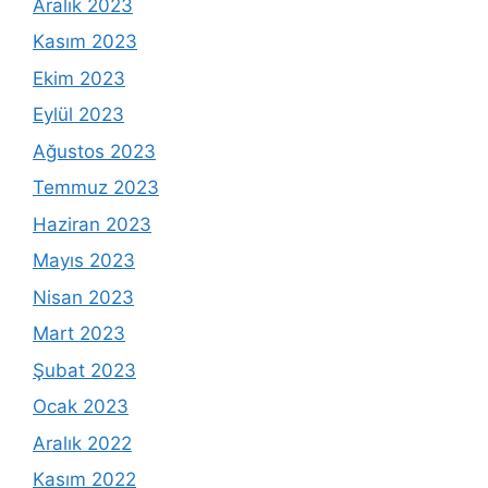
Aralık 2023
Kasım 2023
Ekim 2023
Eylül 2023
Ağustos 2023
Temmuz 2023
Haziran 2023
Mayıs 2023
Nisan 2023
Mart 2023
Şubat 2023
Ocak 2023
Aralık 2022
Kasım 2022