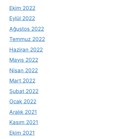
Ekim 2022
Eylül 2022
Ağustos 2022
Temmuz 2022
Haziran 2022
Mayıs 2022
Nisan 2022
Mart 2022
Şubat 2022
Ocak 2022
Aralık 2021
Kasım 2021
Ekim 2021