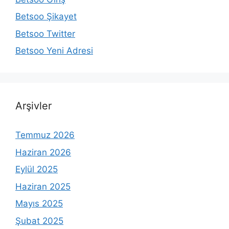
Betsoo Şikayet
Betsoo Twitter
Betsoo Yeni Adresi
Arşivler
Temmuz 2026
Haziran 2026
Eylül 2025
Haziran 2025
Mayıs 2025
Şubat 2025