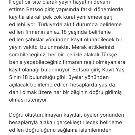
İllegal bir site olarak yayın hayatını devam
ettiren Betsoo giriş yapısında farklı dönemlerde
kayıtla alakalı pek çok kural yenilemesi şarj
edilebiliyor. Türkiye’de aktif durumda belirleme
edilen firmanın en az 18 yaşında belirleme
edilen şahıslar yönünden kayıt olunabilecek bir
yayın vakitci bulunmakta. Merak ettiklerinizi
sorabileceğiniz, her bir içerikle alakalı Türkçe
bahis yapabileceğiniz firmanın reşit olmayanlara
kayıt olanağı bulunmuyor. Betsoo giriş Kayıt Yaş
Sınırı 18 bulunduğu gibi, üyeler yönünden
açılacak belirleme edilen hesaplarda yaş da
dahil olmak üzere her bir bilginin doğru girilmiş
olması isteniyor.
Doğru oluşturulmayan kayıtlar, üyeler yönünden
hesaplarıyla alakalı gerçekleştirilecek belirleme
edilen doğruluğunu sağlama işlemlerinden