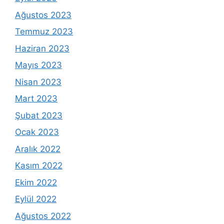
Ağustos 2023
Temmuz 2023
Haziran 2023
Mayıs 2023
Nisan 2023
Mart 2023
Şubat 2023
Ocak 2023
Aralık 2022
Kasım 2022
Ekim 2022
Eylül 2022
Ağustos 2022