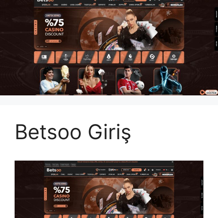
Betsoo Giriş