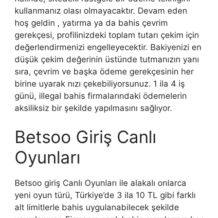
kullanmanız olası olmayacaktır. Devam eden
hoş geldin , yatırma ya da bahis çevrim
gerekçesi, profilinizdeki toplam tutarı çekim için
değerlendirmenizi engelleyecektir. Bakiyenizi en
düşük çekim değerinin üstünde tutmanızın yanı
sıra, çevrim ve başka ödeme gerekçesinin her
birine uyarak nızı çekebiliyorsunuz. 1 ila 4 iş
günü, illegal bahis firmalarındaki ödemelerin
aksiliksiz bir şekilde yapılmasını sağlıyor.
Betsoo Giriş Canlı
Oyunları
Betsoo giriş Canlı Oyunları ile alakalı onlarca
yeni oyun türü, Türkiye’de 3 ila 10 TL gibi farklı
alt limitlerle bahis uygulanabilecek şekilde