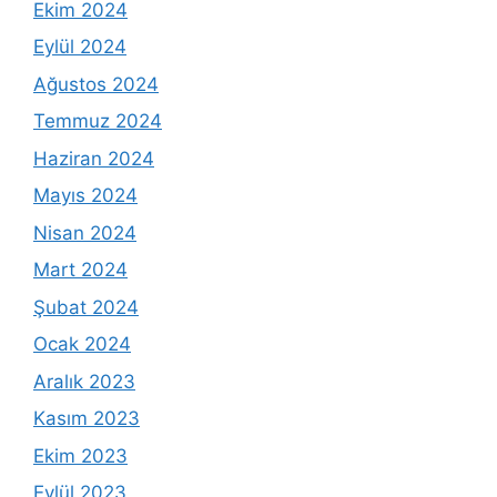
Ekim 2024
Eylül 2024
Ağustos 2024
Temmuz 2024
Haziran 2024
Mayıs 2024
Nisan 2024
Mart 2024
Şubat 2024
Ocak 2024
Aralık 2023
Kasım 2023
Ekim 2023
Eylül 2023