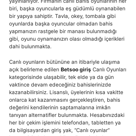
yayınlanıyor. Firmanın canlı bahis oyunlarının her
biri, başka oyuncularla eş güdümlü oynanabilen
bir yapıya sahiptir. Tavla, okey, tombala gibi
oyunlarda başka oyuncular olmadan bahis
yapmanızın rastgele bir manası bulunmadığı
gibi, oyunu oynamanızın olası olmadığı içerikleri
dahi bulunmakta.
Canlı oyunların bütününe an itibariyle ulaşıma
açık belirleme edilen
Betsoo giriş
Canlı Oyunları
kategorisinde ulaşabilir, tek elde ya da gün
vaktince devam edeceğiniz bahislerinizde
kazanabilirsiniz. Lisanslı, üyelerinin kısa vakitte
onlarca kat kazanmasını gerçekleştiren, bahis
değerini kendilerinin saptamalarına imkân
tanıyan alternatifler bulunmakta. Hesabınızdaki
her bir çekim işlemini telefondan, tabletten ya
da bilgisayardan giriş yak, “Canlı oyunlar”