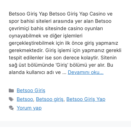
Betsoo Giriş Yap Betsoo Giriş Yap Casino ve
spor bahisi siteleri arasında yer alan Betsoo
çevrimiçi bahis sitesinde casino oyunları
oynayabilmek ve diğer işlemleri
gerçekleştirebilmek için ilk önce giriş yapmanız
gerekmektedir. Giriş işlemi için yapmanız gerekli
tespit edilenler ise son derece kolaytir. Sitenin
sağ üst bölümünde ‘Giriş’ bölümü yer alır. Bu
alanda kullanıcı adı ve …
Devamını oku…
Kategoriler
Betsoo Giriş
Etiketler
Betsoo
,
Betsoo giriş
,
Betsoo Giriş Yap
Yorum yap