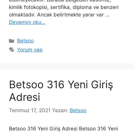
kimlik fotokopisi, sertifika, diploma ve benzeri
olmaktadır. Ancak belirtmekte yarar var …
Devamını oku…
Kategoriler
Betsoo
Yorum yap
Betsoo 316 Yeni Giriş
Adresi
Temmuz 17, 2021
Yazarı:
Betsoo
Betsoo 316 Yeni Giriş Adresi Betsoo 316 Yeni