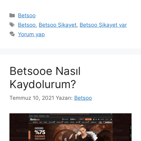
Kategoriler
Betsoo
Etiketler
Betsoo
,
Betsoo Şikayet
,
Betsoo Şikayet var
Yorum yap
Betsooe Nasıl
Kaydolurum?
Temmuz 10, 2021
Yazarı:
Betsoo