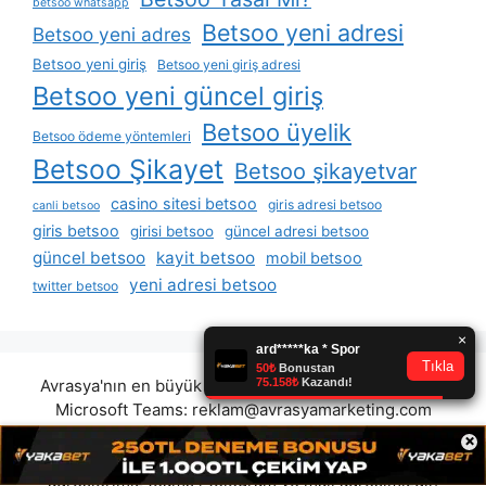
betsoo whatsapp
Betsoo yeni adresi
Betsoo yeni adres
Betsoo yeni giriş
Betsoo yeni giriş adresi
Betsoo yeni güncel giriş
Betsoo üyelik
Betsoo ödeme yöntemleri
Betsoo Şikayet
Betsoo şikayetvar
casino sitesi betsoo
giris adresi betsoo
canli betsoo
giris betsoo
girisi betsoo
güncel adresi betsoo
güncel betsoo
kayit betsoo
mobil betsoo
yeni adresi betsoo
twitter betsoo
Avrasya'nın en büyük reklam platformunda olmak için
Microsoft Teams:
reklam@avrasyamarketing.com
adresimizden veya Telegram: @Avrasyamarketing
×
adresimizden irtibat kurabilirsiniz. (Tek iletişim
adreslerimiz teams / telegram ve mail adresimizdir.