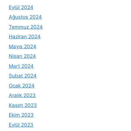
Eylül 2024
Ağustos 2024
Temmuz 2024
Haziran 2024
Mayıs 2024
Nisan 2024
Mart 2024
Şubat 2024
Ocak 2024
Aralık 2023
Kasım 2023
Ekim 2023
Eylül 2023