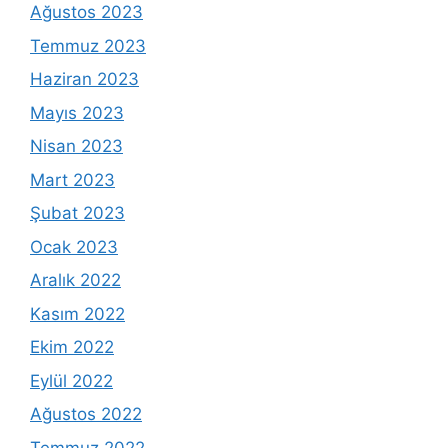
Ağustos 2023
Temmuz 2023
Haziran 2023
Mayıs 2023
Nisan 2023
Mart 2023
Şubat 2023
Ocak 2023
Aralık 2022
Kasım 2022
Ekim 2022
Eylül 2022
Ağustos 2022
Temmuz 2022