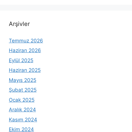
Arşivler
Temmuz 2026
Haziran 2026
Eylül 2025
Haziran 2025
Mayıs 2025
Şubat 2025
Ocak 2025
Aralık 2024
Kasım 2024
Ekim 2024