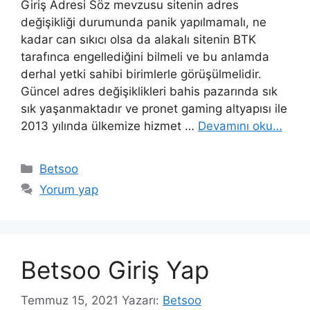
Giriş Adresi Söz mevzusu sitenin adres
değişikliği durumunda panik yapılmamalı, ne
kadar can sıkıcı olsa da alakalı sitenin BTK
tarafınca engellediğini bilmeli ve bu anlamda
derhal yetki sahibi birimlerle görüşülmelidir.
Güncel adres değişiklikleri bahis pazarında sık
sık yaşanmaktadır ve pronet gaming altyapısı ile
2013 yılında ülkemize hizmet …
Devamını oku…
Kategoriler
Betsoo
Yorum yap
Betsoo Giriş Yap
Temmuz 15, 2021
Yazarı:
Betsoo