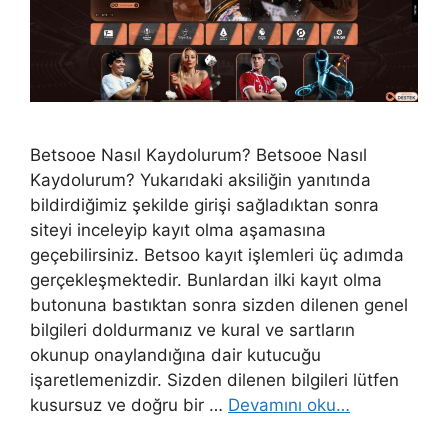
Betsooe Nasıl Kaydolurum? Betsooe Nasıl
Kaydolurum? Yukarıdaki aksiliğin yanıtında
bildirdiğimiz şekilde girişi sağladıktan sonra
siteyi inceleyip kayıt olma aşamasına
geçebilirsiniz. Betsoo kayıt işlemleri üç adımda
gerçekleşmektedir. Bunlardan ilki kayıt olma
butonuna bastıktan sonra sizden dilenen genel
bilgileri doldurmanız ve kural ve sartların
okunup onaylandığına dair kutucuğu
işaretlemenizdir. Sizden dilenen bilgileri lütfen
kusursuz ve doğru bir …
Devamını oku…