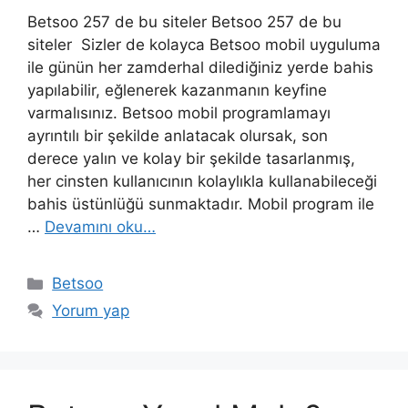
Betsoo 257 de bu siteler Betsoo 257 de bu
siteler Sizler de kolayca Betsoo mobil uyguluma
ile günün her zamderhal dilediğiniz yerde bahis
yapılabilir, eğlenerek kazanmanın keyfine
varmalısınız. Betsoo mobil programlamayı
ayrıntılı bir şekilde anlatacak olursak, son
derece yalın ve kolay bir şekilde tasarlanmış,
her cinsten kullanıcının kolaylıkla kullanabileceği
bahis üstünlüğü sunmaktadır. Mobil program ile
…
Devamını oku…
Kategoriler
Betsoo
Yorum yap