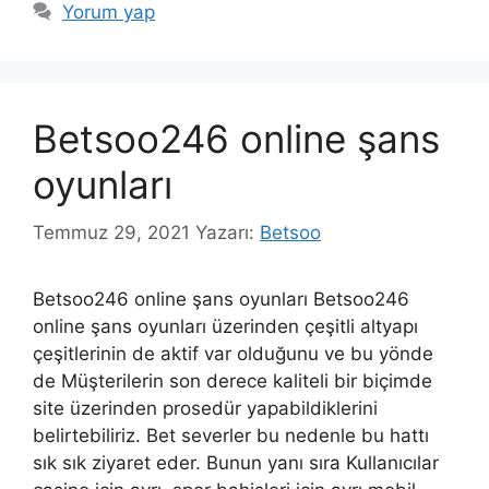
Yorum yap
Betsoo246 online şans
oyunları
Temmuz 29, 2021
Yazarı:
Betsoo
Betsoo246 online şans oyunları Betsoo246
online şans oyunları üzerinden çeşitli altyapı
çeşitlerinin de aktif var olduğunu ve bu yönde
de Müşterilerin son derece kaliteli bir biçimde
site üzerinden prosedür yapabildiklerini
belirtebiliriz. Bet severler bu nedenle bu hattı
sık sık ziyaret eder. Bunun yanı sıra Kullanıcılar