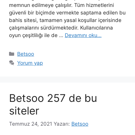
memnun edilmeye çalışılır. Tüm hizmetlerini
güvenli bir biçimde vermekte saptama edilen bu
bahis sitesi, tamamen yasal koşullar içerisinde
çalışmalarını sürdürmektedir. Kullanıcılarına
oyun çeşitlilığı ile de …
Devamını oku…
Kategoriler
Betsoo
Yorum yap
Betsoo 257 de bu
siteler
Temmuz 24, 2021
Yazarı:
Betsoo