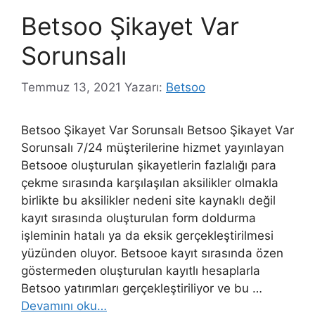
Betsoo Şikayet Var
Sorunsalı
Temmuz 13, 2021
Yazarı:
Betsoo
Betsoo Şikayet Var Sorunsalı Betsoo Şikayet Var
Sorunsalı 7/24 müşterilerine hizmet yayınlayan
Betsooe oluşturulan şikayetlerin fazlalığı para
çekme sırasında karşılaşılan aksilikler olmakla
birlikte bu aksilikler nedeni site kaynaklı değil
kayıt sırasında oluşturulan form doldurma
işleminin hatalı ya da eksik gerçekleştirilmesi
yüzünden oluyor. Betsooe kayıt sırasında özen
göstermeden oluşturulan kayıtlı hesaplarla
Betsoo yatırımları gerçekleştiriliyor ve bu …
Devamını oku…