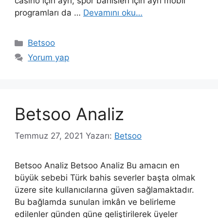
casino için ayrı, spor bahisleri için ayrı mobil
programları da …
Devamını oku…
Kategoriler
Betsoo
Yorum yap
Betsoo Analiz
Temmuz 27, 2021
Yazarı:
Betsoo
Betsoo Analiz Betsoo Analiz Bu amacın en
büyük sebebi Türk bahis severler başta olmak
üzere site kullanıcılarına güven sağlamaktadır.
Bu bağlamda sunulan imkân ve belirleme
edilenler günden güne geliştirilerek üyeler