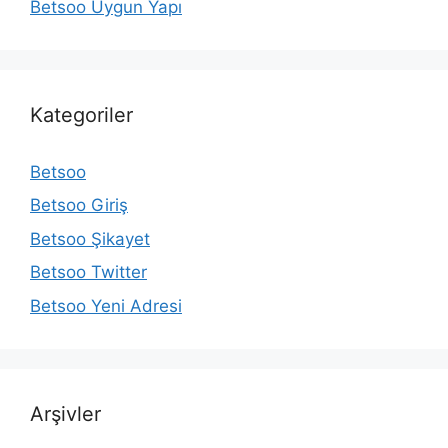
Betsoo Uygun Yapı
Kategoriler
Betsoo
Betsoo Giriş
Betsoo Şikayet
Betsoo Twitter
Betsoo Yeni Adresi
Arşivler