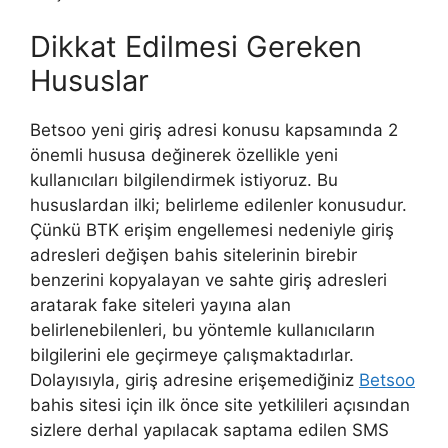
Dikkat Edilmesi Gereken
Hususlar
Betsoo yeni giriş adresi konusu kapsamında 2
önemli hususa değinerek özellikle yeni
kullanıcıları bilgilendirmek istiyoruz. Bu
hususlardan ilki; belirleme edilenler konusudur.
Çünkü BTK erişim engellemesi nedeniyle giriş
adresleri değişen bahis sitelerinin birebir
benzerini kopyalayan ve sahte giriş adresleri
aratarak fake siteleri yayına alan
belirlenebilenleri, bu yöntemle kullanıcıların
bilgilerini ele geçirmeye çalışmaktadırlar.
Dolayısıyla, giriş adresine erişemediğiniz
Betsoo
bahis sitesi için ilk önce site yetkilileri açısından
sizlere derhal yapılacak saptama edilen SMS