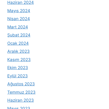
Haziran 2024
Mayıs 2024
Nisan 2024
Mart 2024
Şubat 2024
Ocak 2024
Aralık 2023
Kasım 2023
Ekim 2023
Eylül 2023
Ağustos 2023
Temmuz 2023
Haziran 2023
Mayıs 2023