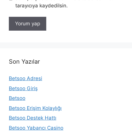
tarayıcıya kaydedilsin.
Son Yazılar
Betsoo Adresi
Betsoo Giriş
Betsoo
Betsoo Erişim Kolaylığı
Betsoo Destek Hattı
Betsoo Yabancı Casino