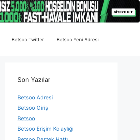
Betsoo Twitter
Betsoo Yeni Adresi
Son Yazılar
Betsoo Adresi
Betsoo Giriş
Betsoo
Betsoo Erişim Kolaylığı
Betsoo Destek Hattı