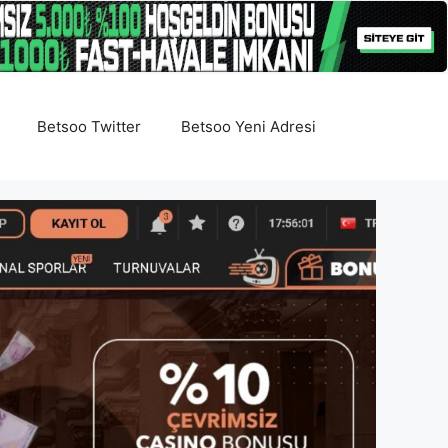
Betsoo Twitter
Betsoo Yeni Adresi