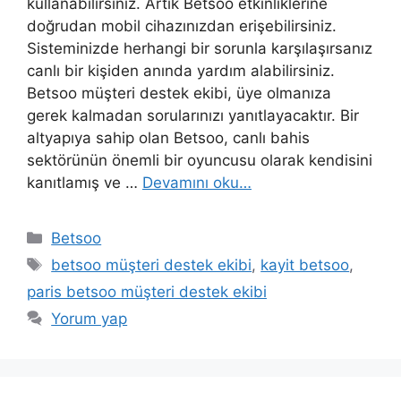
kullanabilirsiniz. Artık Betsoo etkinliklerine
doğrudan mobil cihazınızdan erişebilirsiniz.
Sisteminizde herhangi bir sorunla karşılaşırsanız
canlı bir kişiden anında yardım alabilirsiniz.
Betsoo müşteri destek ekibi, üye olmanıza
gerek kalmadan sorularınızı yanıtlayacaktır. Bir
altyapıya sahip olan Betsoo, canlı bahis
sektörünün önemli bir oyuncusu olarak kendisini
kanıtlamış ve …
Devamını oku…
Kategoriler
Betsoo
Etiketler
betsoo müşteri destek ekibi
,
kayit betsoo
,
paris betsoo müşteri destek ekibi
Yorum yap