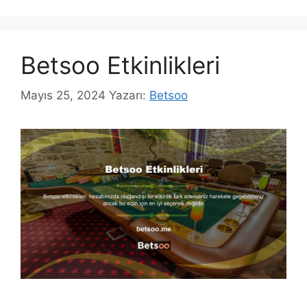
Betsoo Etkinlikleri
Mayıs 25, 2024
Yazarı:
Betsoo