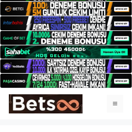
İçeriğe
atla
Menü