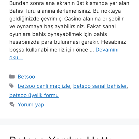
Bundan sonra ana ekranın üst kısmında yer alan
Bahis Türü alanına ilerlemelisiniz. Bu noktaya
geldiğinizde çevrimiçi Casino alanına erişebilir
ve oynamaya başlayabilirsiniz. Fakat sanal
oyunlara bahis oynayabilmek için bahis
hesabınızda para bulunması gerekir. Hesabınız
boşsa kullanabilmeniz için önce …
Devamını
oku…
Kategoriler
Betsoo
Etiketler
betsoo canli maç izle
,
betsoo sanal bahisler
,
betsoo üyelik formu
Yorum yap