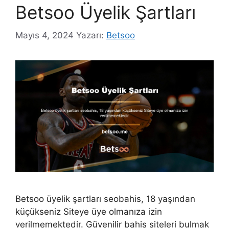
Betsoo Üyelik Şartları
Mayıs 4, 2024
Yazarı:
Betsoo
Betsoo üyelik şartları seobahis, 18 yaşından
küçükseniz Siteye üye olmanıza izin
verilmemektedir. Güvenilir bahis siteleri bulmak