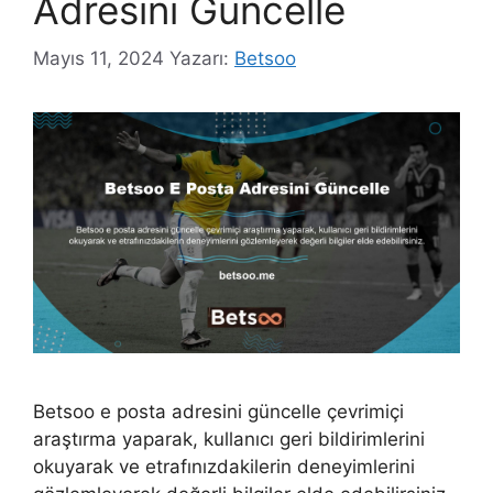
Adresini Güncelle
Mayıs 11, 2024
Yazarı:
Betsoo
Betsoo e posta adresini güncelle çevrimiçi
araştırma yaparak, kullanıcı geri bildirimlerini
okuyarak ve etrafınızdakilerin deneyimlerini