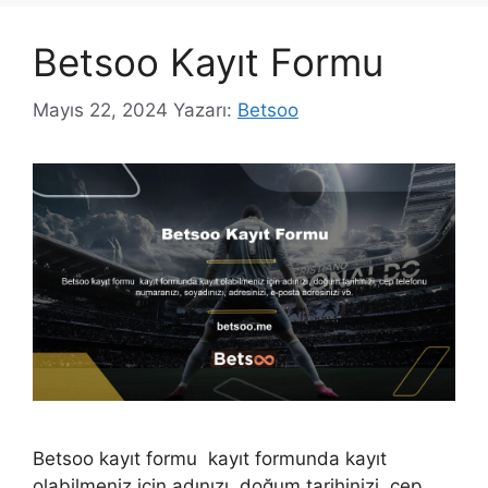
Betsoo Kayıt Formu
Mayıs 22, 2024
Yazarı:
Betsoo
Betsoo kayıt formu kayıt formunda kayıt
olabilmeniz için adınızı, doğum tarihinizi, cep