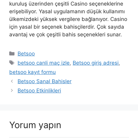
kuruluş üzerinden çeşitli Casino seçeneklerine
erişebiliyor. Yasal uygulamanın düşük kullanımı
ülkemizdeki yüksek vergilere bağlanıyor. Casino
için yasal bir seçenek bahisçilerdir. Çok sayıda
avantaj ve çok çeşitli bahis seçenekleri sunar.
Kategoriler
Betsoo
Etiketler
betsoo canli maç izle
,
Betsoo giriş adresi
,
betsoo kayıt formu
Yazı
Betsoo Sanal Bahisler
dolaşımı
Betsoo Etkinlikleri
Yorum yapın