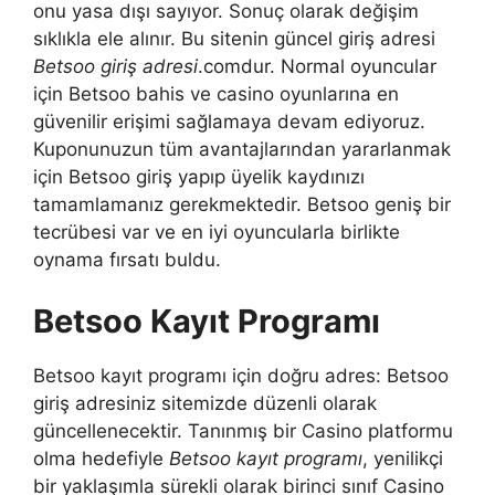
onu yasa dışı sayıyor. Sonuç olarak değişim
sıklıkla ele alınır. Bu sitenin güncel giriş adresi
Betsoo giriş adresi
.comdur. Normal oyuncular
için Betsoo bahis ve casino oyunlarına en
güvenilir erişimi sağlamaya devam ediyoruz.
Kuponunuzun tüm avantajlarından yararlanmak
için Betsoo giriş yapıp üyelik kaydınızı
tamamlamanız gerekmektedir. Betsoo geniş bir
tecrübesi var ve en iyi oyuncularla birlikte
oynama fırsatı buldu.
Betsoo Kayıt Programı
Betsoo kayıt programı için doğru adres: Betsoo
giriş adresiniz sitemizde düzenli olarak
güncellenecektir. Tanınmış bir Casino platformu
olma hedefiyle
Betsoo kayıt programı
, yenilikçi
bir yaklaşımla sürekli olarak birinci sınıf Casino