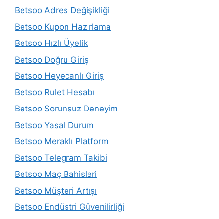
Betsoo Adres Değişikliği
Betsoo Kupon Hazırlama
Betsoo Hızlı Üyelik
Betsoo Doğru Giriş
Betsoo Heyecanlı Giriş
Betsoo Rulet Hesabı
Betsoo Sorunsuz Deneyim
Betsoo Yasal Durum
Betsoo Meraklı Platform
Betsoo Telegram Takibi
Betsoo Maç Bahisleri
Betsoo Müşteri Artışı
Betsoo Endüstri Güvenilirliği