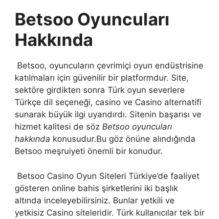
Betsoo Oyuncuları
Hakkında
Betsoo, oyuncuların çevrimiçi oyun endüstrisine
katılmaları için güvenilir bir platformdur. Site,
sektöre girdikten sonra Türk oyun severlere
Türkçe dil seçeneği, casino ve Casino alternatifi
sunarak büyük ilgi uyandırdı. Sitenin başarısı ve
hizmet kalitesi de söz
Betsoo oyuncuları
hakkında
konusudur.Bu göz önüne alındığında
Betsoo meşruiyeti önemli bir konudur.
Betsoo Casino Oyun Siteleri Türkiye’de faaliyet
gösteren online bahis şirketlerini iki başlık
altında inceleyebilirsiniz. Bunlar yetkili ve
yetkisiz Casino siteleridir. Türk kullanıcılar tek bir