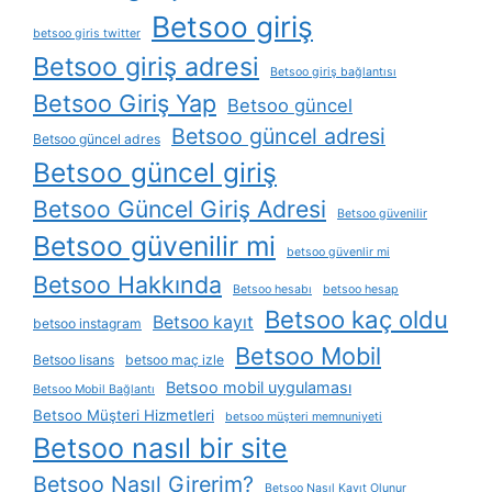
Betsoo giriş
betsoo giris twitter
Betsoo giriş adresi
Betsoo giriş bağlantısı
Betsoo Giriş Yap
Betsoo güncel
Betsoo güncel adresi
Betsoo güncel adres
Betsoo güncel giriş
Betsoo Güncel Giriş Adresi
Betsoo güvenilir
Betsoo güvenilir mi
betsoo güvenlir mi
Betsoo Hakkında
Betsoo hesabı
betsoo hesap
Betsoo kaç oldu
Betsoo kayıt
betsoo instagram
Betsoo Mobil
Betsoo lisans
betsoo maç izle
Betsoo mobil uygulaması
Betsoo Mobil Bağlantı
Betsoo Müşteri Hizmetleri
betsoo müşteri memnuniyeti
Betsoo nasıl bir site
Betsoo Nasıl Girerim?
Betsoo Nasıl Kayıt Olunur