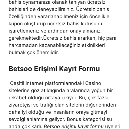
bahis oynamanıza olanak tanıyan ücretsiz
bahisleri de deneyebilirsiniz. Ücretsiz bahis
özelliğinden yararlanabilmeniz için öncelikle
kupon oluşturup ücretsiz bahis kutusunu
işaretlemeniz ve ardından onay almanız
gerekmektedir.Ücretsiz bahis ararken, hiç para
harcamadan kazanabileceğiniz etkinlikleri
bulmak çok önemlidir.
Betsoo Erişimi Kayıt Formu
Çeşitli internet platformlarındaki Casino
sitelerine göz atıldığında aralarında yoğun bir
rekabet olduğu ortaya çıkıyor. Bu, çok fazla
ziyaretçisi ve trafiği olan sitelerin diğerlerinden
daha iyi olduğu ve insanların oraya gitmeyi
sevdiği anlamına geliyor. Bonus kategorisi şu
anda çok karlı.
Betsoo erişimi kayıt formu
üyeleri