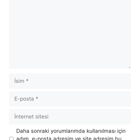
Yorum
İsim
E-
posta
İnternet
sitesi
Daha sonraki yorumlarımda kullanılması için
adım, e-posta adresim ve site adresim bu