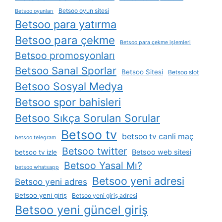
Betsoo oyun sitesi
Betsoo oyunları
Betsoo para yatırma
Betsoo para çekme
Betsoo para çekme işlemleri
Betsoo promosyonları
Betsoo Sanal Sporlar
Betsoo Sitesi
Betsoo slot
Betsoo Sosyal Medya
Betsoo spor bahisleri
Betsoo Sıkça Sorulan Sorular
Betsoo tv
betsoo tv canli maç
betsoo telegram
Betsoo twitter
Betsoo web sitesi
betsoo tv izle
Betsoo Yasal Mı?
betsoo whatsapp
Betsoo yeni adresi
Betsoo yeni adres
Betsoo yeni giriş
Betsoo yeni giriş adresi
Betsoo yeni güncel giriş