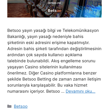
Betsoo yayın yasağı bilgi ve Telekomünikasyon
Bakanlığı, yayın yasağı nedeniyle bahis
şirketinin eski adresini erişime kapatmıştır.
Adresin bahis şirketi tarafından değiştirilmesinin
ardından çok sayıda kullanıcı açıklama
talebinde bulunabildi. Akış engelleme sorunu
yaşayan Casino sitelerinin kullanılması
önerilmez. Diğer Casino platformlarına benzer
şekilde Betsoo Betting de zaman zaman iletişim
sorunlarıyla karşılaşabilir. Bu vaka hizmet
numarasını içeriyor. Betsoo …
Devamını oku…
Kategoriler
Betsoo