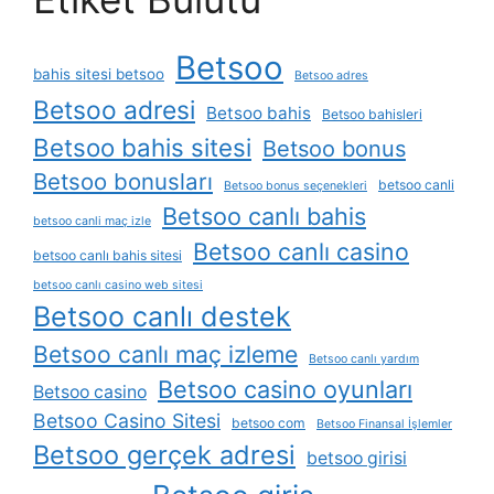
Betsoo
bahis sitesi betsoo
Betsoo adres
Betsoo adresi
Betsoo bahis
Betsoo bahisleri
Betsoo bahis sitesi
Betsoo bonus
Betsoo bonusları
betsoo canli
Betsoo bonus seçenekleri
Betsoo canlı bahis
betsoo canli maç izle
Betsoo canlı casino
betsoo canlı bahis sitesi
betsoo canlı casino web sitesi
Betsoo canlı destek
Betsoo canlı maç izleme
Betsoo canlı yardım
Betsoo casino oyunları
Betsoo casino
Betsoo Casino Sitesi
betsoo com
Betsoo Finansal İşlemler
Betsoo gerçek adresi
betsoo girisi