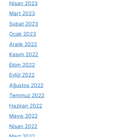
Nisan 2023
Mart 2023
Şubat 2023
Ocak 2023
Aralık 2022
Kasım 2022
Ekim 2022
Eylül 2022
Ağustos 2022
Temmuz 2022
Haziran 2022
Mayıs 2022
Nisan 2022
Mart 2022