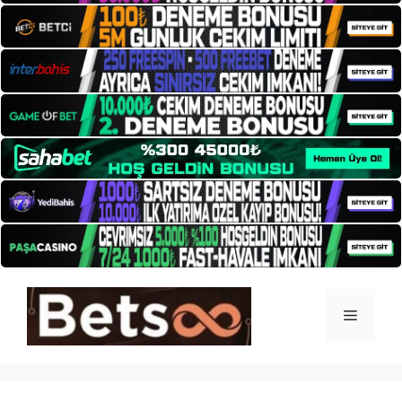
İçeriğe
atla
Menü