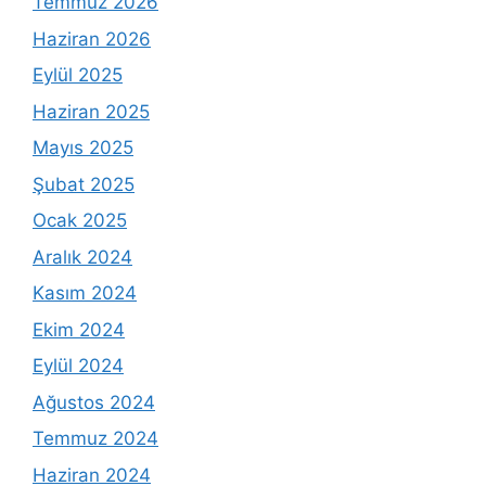
Temmuz 2026
Haziran 2026
Eylül 2025
Haziran 2025
Mayıs 2025
Şubat 2025
Ocak 2025
Aralık 2024
Kasım 2024
Ekim 2024
Eylül 2024
Ağustos 2024
Temmuz 2024
Haziran 2024