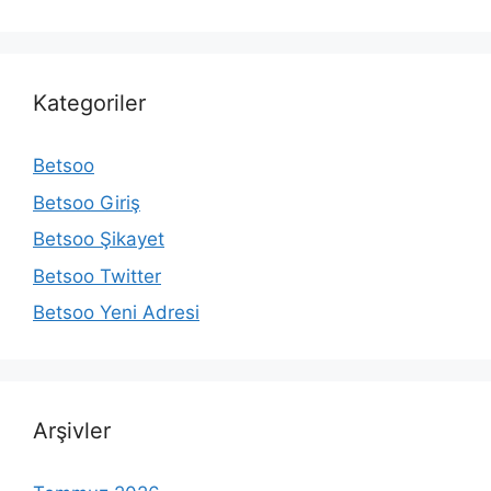
Kategoriler
Betsoo
Betsoo Giriş
Betsoo Şikayet
Betsoo Twitter
Betsoo Yeni Adresi
Arşivler