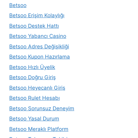
Betsoo
Betsoo Erişim Kolaylığı
Betsoo Destek Hattı
Betsoo Yabancı Casino
Betsoo Adres Değişikliği
Betsoo Kupon Hazırlama
Betsoo Hızlı Üyelik
Betsoo Doğru Giriş
Betsoo Heyecanlı Giriş
Betsoo Rulet Hesabı
Betsoo Sorunsuz Deneyim
Betsoo Yasal Durum
Betsoo Meraklı Platform