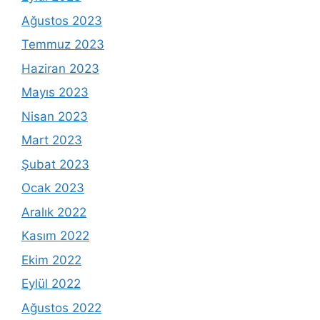
Ağustos 2023
Temmuz 2023
Haziran 2023
Mayıs 2023
Nisan 2023
Mart 2023
Şubat 2023
Ocak 2023
Aralık 2022
Kasım 2022
Ekim 2022
Eylül 2022
Ağustos 2022