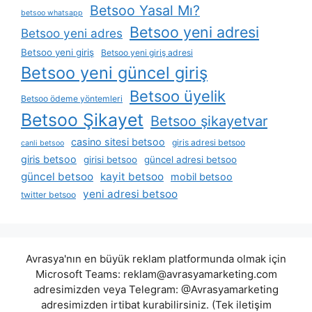
Betsoo Yasal Mı?
betsoo whatsapp
Betsoo yeni adresi
Betsoo yeni adres
Betsoo yeni giriş
Betsoo yeni giriş adresi
Betsoo yeni güncel giriş
Betsoo üyelik
Betsoo ödeme yöntemleri
Betsoo Şikayet
Betsoo şikayetvar
casino sitesi betsoo
giris adresi betsoo
canli betsoo
giris betsoo
girisi betsoo
güncel adresi betsoo
güncel betsoo
kayit betsoo
mobil betsoo
yeni adresi betsoo
twitter betsoo
Avrasya'nın en büyük reklam platformunda olmak için
Microsoft Teams:
reklam@avrasyamarketing.com
adresimizden veya Telegram: @Avrasyamarketing
adresimizden irtibat kurabilirsiniz. (Tek iletişim