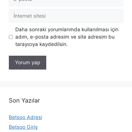
posta
İnternet
sitesi
Daha sonraki yorumlarımda kullanılması için
adım, e-posta adresim ve site adresim bu
tarayıcıya kaydedilsin.
Son Yazılar
Betsoo Adresi
Betsoo Giriş