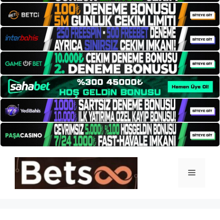
İçeriğe
atla
Menü