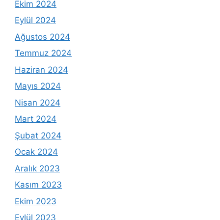
Ekim 2024
Eylül 2024
Ağustos 2024
Temmuz 2024
Haziran 2024
Mayıs 2024
Nisan 2024
Mart 2024
Şubat 2024
Ocak 2024
Aralık 2023
Kasım 2023
Ekim 2023
Eylül 2023