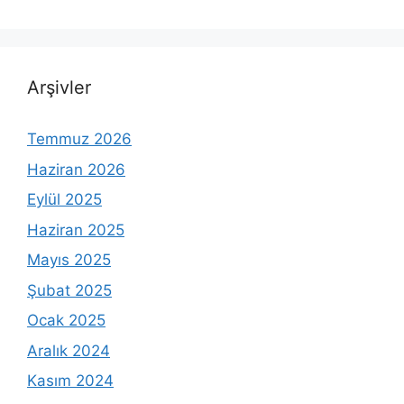
Arşivler
Temmuz 2026
Haziran 2026
Eylül 2025
Haziran 2025
Mayıs 2025
Şubat 2025
Ocak 2025
Aralık 2024
Kasım 2024