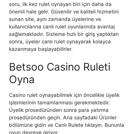
soru, ilk kez rulet oynayan biri için daha da
önemli hale gelir. Güvenilir ve kaliteli hizmetini
sunan site, aynı zamanda üyelerine ve
kullanıcılarına canlı rulet oyunlarında avantaj
sağlamaktadır. Sisteme hızlı bir giriş yaptıktan
sonra, üyeler canlı rulet oynayarak kolayca
kazanmaya başlayabilirler.
Betsoo Casino Ruleti
Oyna
Casino rulet oynayabilmek için öncelikle üyelik
işlemlerinin tamamlanması gerekmektedir.
Üyelik prosedüründen sonra para yatırma
prosedüründen geçin. Ana sayfadaki Ürünler
bölümüne gidin ve Canlı Rulete tıklayın. Bununla
oyun devreye giriyor.