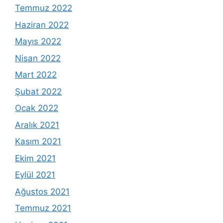
Temmuz 2022
Haziran 2022
Mayıs 2022
Nisan 2022
Mart 2022
Şubat 2022
Ocak 2022
Aralık 2021
Kasım 2021
Ekim 2021
Eylül 2021
Ağustos 2021
Temmuz 2021