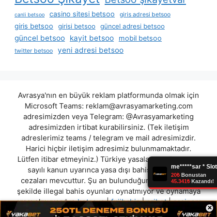
casino sitesi betsoo
giris adresi betsoo
canli betsoo
giris betsoo
girisi betsoo
güncel adresi betsoo
güncel betsoo
kayit betsoo
mobil betsoo
yeni adresi betsoo
twitter betsoo
Avrasya'nın en büyük reklam platformunda olmak için
Microsoft Teams:
reklam@avrasyamarketing.com
adresimizden veya Telegram: @Avrasyamarketing
adresimizden irtibat kurabilirsiniz. (Tek iletişim
adreslerimiz teams / telegram ve mail adresimizdir.
Harici hiçbir iletişim adresimiz bulunmamaktadır.
Lütfen itibar etmeyiniz.) Türkiye yasalarına göre 7258
sayılı kanun uyarınca yasa dışı bahis oynamanın
cezaları mevcuttur. Şu an bulunduğunuz site hiç bir
şekilde illegal bahis oyunları oynatmıyor ve oynamaya
aracı olmuyordur.
betasus
|
fujibahis
|
pribet
|
casinom
×
|
nicobahis
|
grandbetting
|
zekobet
|
favorislot