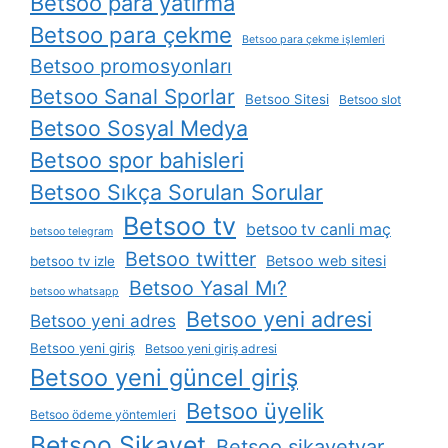
Betsoo para yatırma
Betsoo para çekme
Betsoo para çekme işlemleri
Betsoo promosyonları
Betsoo Sanal Sporlar
Betsoo Sitesi
Betsoo slot
Betsoo Sosyal Medya
Betsoo spor bahisleri
Betsoo Sıkça Sorulan Sorular
Betsoo tv
betsoo tv canli maç
betsoo telegram
Betsoo twitter
Betsoo web sitesi
betsoo tv izle
Betsoo Yasal Mı?
betsoo whatsapp
Betsoo yeni adresi
Betsoo yeni adres
Betsoo yeni giriş
Betsoo yeni giriş adresi
Betsoo yeni güncel giriş
Betsoo üyelik
Betsoo ödeme yöntemleri
Betsoo Şikayet
Betsoo şikayetvar