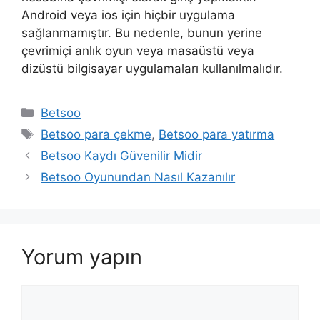
Android veya ios için hiçbir uygulama
sağlanmamıştır. Bu nedenle, bunun yerine
çevrimiçi anlık oyun veya masaüstü veya
dizüstü bilgisayar uygulamaları kullanılmalıdır.
Kategoriler
Betsoo
Etiketler
Betsoo para çekme
,
Betsoo para yatırma
Yazı
Betsoo Kaydı Güvenilir Midir
dolaşımı
Betsoo Oyunundan Nasıl Kazanılır
Yorum yapın
Yorum