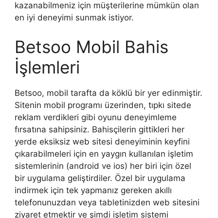
kazanabilmeniz için müşterilerine mümkün olan
en iyi deneyimi sunmak istiyor.
Betsoo Mobil Bahis
İşlemleri
Betsoo, mobil tarafta da köklü bir yer edinmiştir.
Sitenin mobil programı üzerinden, tıpkı sitede
reklam verdikleri gibi oyunu deneyimleme
fırsatına sahipsiniz. Bahisçilerin gittikleri her
yerde eksiksiz web sitesi deneyiminin keyfini
çıkarabilmeleri için en yaygın kullanılan işletim
sistemlerinin (android ve ios) her biri için özel
bir uygulama geliştirdiler. Özel bir uygulama
indirmek için tek yapmanız gereken akıllı
telefonunuzdan veya tabletinizden web sitesini
ziyaret etmektir ve şimdi işletim sistemi