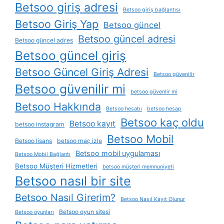
Betsoo giriş adresi
Betsoo giriş bağlantısı
Betsoo Giriş Yap
Betsoo güncel
Betsoo güncel adresi
Betsoo güncel adres
Betsoo güncel giriş
Betsoo Güncel Giriş Adresi
Betsoo güvenilir
Betsoo güvenilir mi
betsoo güvenlir mi
Betsoo Hakkında
Betsoo hesabı
betsoo hesap
Betsoo kaç oldu
Betsoo kayıt
betsoo instagram
Betsoo Mobil
Betsoo lisans
betsoo maç izle
Betsoo mobil uygulaması
Betsoo Mobil Bağlantı
Betsoo Müşteri Hizmetleri
betsoo müşteri memnuniyeti
Betsoo nasıl bir site
Betsoo Nasıl Girerim?
Betsoo Nasıl Kayıt Olunur
Betsoo oyun sitesi
Betsoo oyunları