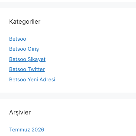
Kategoriler
Betsoo
Betsoo Giriş
Betsoo Şikayet
Betsoo Twitter
Betsoo Yeni Adresi
Arşivler
Temmuz 2026