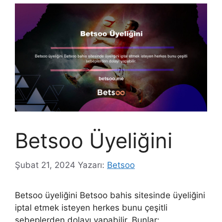
Betsoo Üyeliğini
Şubat 21, 2024
Yazarı:
Betsoo
Betsoo üyeliğini Betsoo bahis sitesinde üyeliğini
iptal etmek isteyen herkes bunu çeşitli
sebeplerden dolayı yapabilir. Bunlar: