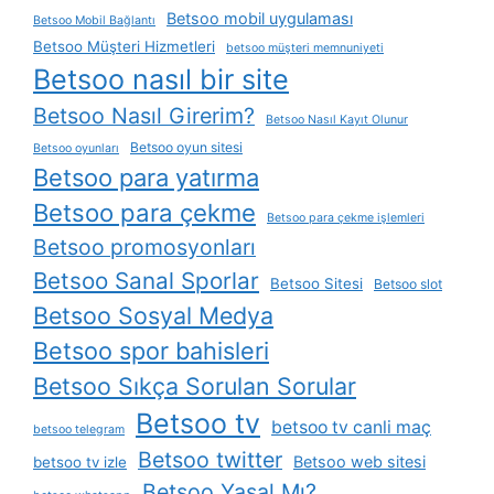
Betsoo mobil uygulaması
Betsoo Mobil Bağlantı
Betsoo Müşteri Hizmetleri
betsoo müşteri memnuniyeti
Betsoo nasıl bir site
Betsoo Nasıl Girerim?
Betsoo Nasıl Kayıt Olunur
Betsoo oyun sitesi
Betsoo oyunları
Betsoo para yatırma
Betsoo para çekme
Betsoo para çekme işlemleri
Betsoo promosyonları
Betsoo Sanal Sporlar
Betsoo Sitesi
Betsoo slot
Betsoo Sosyal Medya
Betsoo spor bahisleri
Betsoo Sıkça Sorulan Sorular
Betsoo tv
betsoo tv canli maç
betsoo telegram
Betsoo twitter
Betsoo web sitesi
betsoo tv izle
Betsoo Yasal Mı?