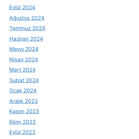
Eylül 2024
Ağustos 2024
Temmuz 2024
Haziran 2024
Mayıs 2024
Nisan 2024
Mart 2024
Şubat 2024
Ocak 2024
Aralık 2023
Kasım 2023
Ekim 2023
Eylül 2023