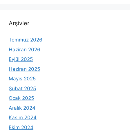
Arşivler
Temmuz 2026
Haziran 2026
Eylül 2025
Haziran 2025
Mayıs 2025
Şubat 2025
Ocak 2025
Aralık 2024
Kasım 2024
Ekim 2024