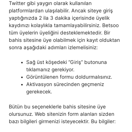
Twitter gibi yaygın olarak kullanılan
platformlardan ulaşılabilir. Ancak siteye giriş
yaptığınızda 2 ila 3 dakika içerisinde üyelik
kaydınızı kolaylıkla tamamlayabilirsiniz. Betsoo
tüm üyelerin üyeliğini desteklemektedir. Bir
bahis sitesine üye olabilmek için kayıt olduktan
sonra aşağıdaki adımları izlemelisiniz:
Sağ üst köşedeki “Giriş” butonuna
tıklamanız gerekiyor.
Görüntülenen formu doldurmalısınız.
Aktivasyon sürecinden geçmeniz
gerekecek.
Bütün bu seçeneklerle bahis sitesine üye
olursunuz. Web sitenizin form alanları sizden
bazı bilgileri girmenizi isteyecektir. Bu bilgiler: