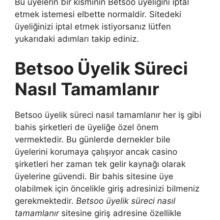
Bu üyelerin bir kısmının Betsoo üyeliğini iptal
etmek istemesi elbette normaldir. Sitedeki
üyeliğinizi iptal etmek istiyorsanız lütfen
yukarıdaki adımları takip ediniz.
Betsoo Üyelik Süreci
Nasıl Tamamlanır
Betsoo üyelik süreci nasıl tamamlanır her iş gibi
bahis şirketleri de üyeliğe özel önem
vermektedir. Bu günlerde dernekler bile
üyelerini korumaya çalışıyor ancak casino
şirketleri her zaman tek gelir kaynağı olarak
üyelerine güvendi. Bir bahis sitesine üye
olabilmek için öncelikle giriş adresinizi bilmeniz
gerekmektedir.
Betsoo üyelik süreci nasıl
tamamlanır
sitesine giriş adresine özellikle