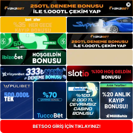
×
BETSOO GİRİŞ İÇİN TIKLAYINIZ!