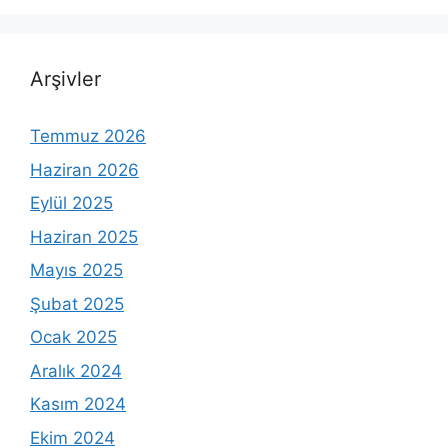
Arşivler
Temmuz 2026
Haziran 2026
Eylül 2025
Haziran 2025
Mayıs 2025
Şubat 2025
Ocak 2025
Aralık 2024
Kasım 2024
Ekim 2024