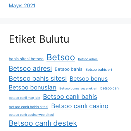
Mayıs 2021
Etiket Bulutu
Betsoo
bahis sitesi betsoo
Betsoo adres
Betsoo adresi
Betsoo bahis
Betsoo bahisleri
Betsoo bahis sitesi
Betsoo bonus
Betsoo bonusları
betsoo canli
Betsoo bonus seçenekleri
Betsoo canlı bahis
betsoo canli maç izle
Betsoo canlı casino
betsoo canlı bahis sitesi
betsoo canlı casino web sitesi
Betsoo canlı destek