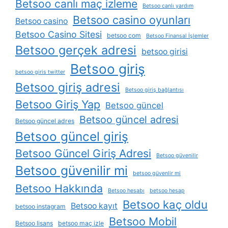
Betsoo canlı maç izleme
Betsoo canlı yardım
Betsoo casino oyunları
Betsoo casino
Betsoo Casino Sitesi
betsoo com
Betsoo Finansal İşlemler
Betsoo gerçek adresi
betsoo girisi
Betsoo giriş
betsoo giris twitter
Betsoo giriş adresi
Betsoo giriş bağlantısı
Betsoo Giriş Yap
Betsoo güncel
Betsoo güncel adresi
Betsoo güncel adres
Betsoo güncel giriş
Betsoo Güncel Giriş Adresi
Betsoo güvenilir
Betsoo güvenilir mi
betsoo güvenlir mi
Betsoo Hakkında
Betsoo hesabı
betsoo hesap
Betsoo kaç oldu
Betsoo kayıt
betsoo instagram
Betsoo Mobil
Betsoo lisans
betsoo maç izle