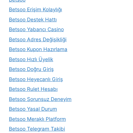
Betsoo Erişim Kolaylığı
Betsoo Destek Hattı
Betsoo Yabancı Casino
Betsoo Adres Değişikliği
Betsoo Kupon Hazırlama
Betsoo Hızlı Üyelik
Betsoo Doğru Giriş
Betsoo Heyecanlı Giriş
Betsoo Rulet Hesabı
Betsoo Sorunsuz Deneyim
Betsoo Yasal Durum
Betsoo Meraklı Platform
Betsoo Telegram Takibi