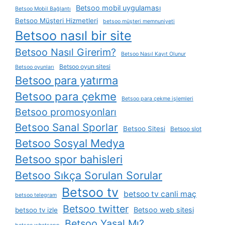
Betsoo mobil uygulaması
Betsoo Mobil Bağlantı
Betsoo Müşteri Hizmetleri
betsoo müşteri memnuniyeti
Betsoo nasıl bir site
Betsoo Nasıl Girerim?
Betsoo Nasıl Kayıt Olunur
Betsoo oyun sitesi
Betsoo oyunları
Betsoo para yatırma
Betsoo para çekme
Betsoo para çekme işlemleri
Betsoo promosyonları
Betsoo Sanal Sporlar
Betsoo Sitesi
Betsoo slot
Betsoo Sosyal Medya
Betsoo spor bahisleri
Betsoo Sıkça Sorulan Sorular
Betsoo tv
betsoo tv canli maç
betsoo telegram
Betsoo twitter
Betsoo web sitesi
betsoo tv izle
Betsoo Yasal Mı?