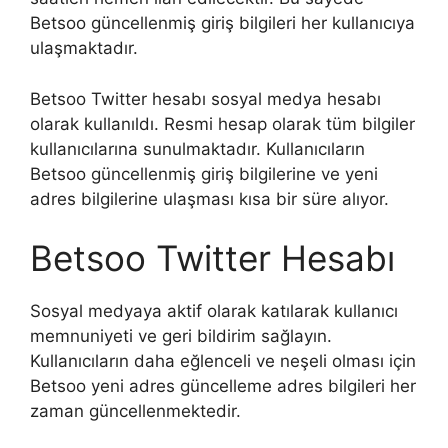
Betsoo güncellenmiş giriş bilgileri her kullanıcıya
ulaşmaktadır.
Betsoo Twitter hesabı sosyal medya hesabı
olarak kullanıldı. Resmi hesap olarak tüm bilgiler
kullanıcılarına sunulmaktadır. Kullanıcıların
Betsoo güncellenmiş giriş bilgilerine ve yeni
adres bilgilerine ulaşması kısa bir süre alıyor.
Betsoo Twitter Hesabı
Sosyal medyaya aktif olarak katılarak kullanıcı
memnuniyeti ve geri bildirim sağlayın.
Kullanıcıların daha eğlenceli ve neşeli olması için
Betsoo yeni adres güncelleme adres bilgileri her
zaman güncellenmektedir.