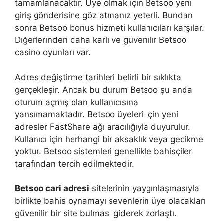
tamamlanacaktır. Üye olmak için Betsoo yeni
giriş gönderisine göz atmanız yeterli. Bundan
sonra Betsoo bonus hizmeti kullanıcıları karşılar.
Diğerlerinden daha karlı ve güvenilir Betsoo
casino oyunları var.
Adres değiştirme tarihleri belirli bir sıklıkta
gerçekleşir. Ancak bu durum Betsoo şu anda
oturum açmış olan kullanıcısına
yansımamaktadır. Betsoo üyeleri için yeni
adresler FastShare ağı aracılığıyla duyurulur.
Kullanıcı için herhangi bir aksaklık veya gecikme
yoktur. Betsoo sistemleri genellikle bahisçiler
tarafından tercih edilmektedir.
Betsoo cari adresi
sitelerinin yaygınlaşmasıyla
birlikte bahis oynamayı sevenlerin üye olacakları
güvenilir bir site bulması giderek zorlaştı.