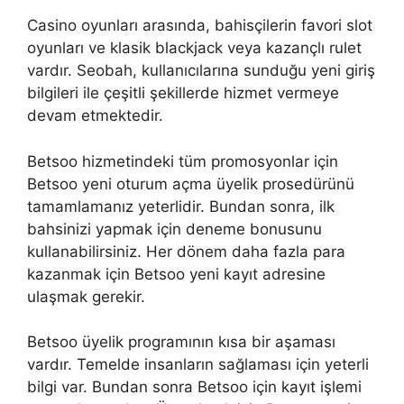
Casino oyunları arasında, bahisçilerin favori slot
oyunları ve klasik blackjack veya kazançlı rulet
vardır. Seobah, kullanıcılarına sunduğu yeni giriş
bilgileri ile çeşitli şekillerde hizmet vermeye
devam etmektedir.
Betsoo hizmetindeki tüm promosyonlar için
Betsoo yeni oturum açma üyelik prosedürünü
tamamlamanız yeterlidir. Bundan sonra, ilk
bahsinizi yapmak için deneme bonusunu
kullanabilirsiniz. Her dönem daha fazla para
kazanmak için Betsoo yeni kayıt adresine
ulaşmak gerekir.
Betsoo üyelik programının kısa bir aşaması
vardır. Temelde insanların sağlaması için yeterli
bilgi var. Bundan sonra Betsoo için kayıt işlemi