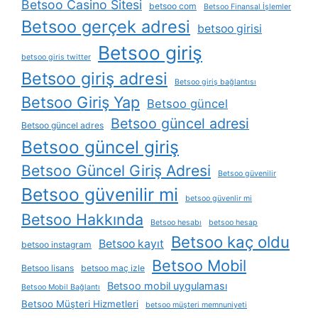
Betsoo Casino Sitesi
betsoo com
Betsoo Finansal İşlemler
Betsoo gerçek adresi
betsoo girisi
Betsoo giriş
betsoo giris twitter
Betsoo giriş adresi
Betsoo giriş bağlantısı
Betsoo Giriş Yap
Betsoo güncel
Betsoo güncel adresi
Betsoo güncel adres
Betsoo güncel giriş
Betsoo Güncel Giriş Adresi
Betsoo güvenilir
Betsoo güvenilir mi
betsoo güvenlir mi
Betsoo Hakkında
Betsoo hesabı
betsoo hesap
Betsoo kaç oldu
Betsoo kayıt
betsoo instagram
Betsoo Mobil
Betsoo lisans
betsoo maç izle
Betsoo mobil uygulaması
Betsoo Mobil Bağlantı
Betsoo Müşteri Hizmetleri
betsoo müşteri memnuniyeti