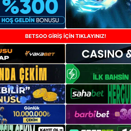
BETSOO GİRİŞ İÇİN TIKLAYINIZ!