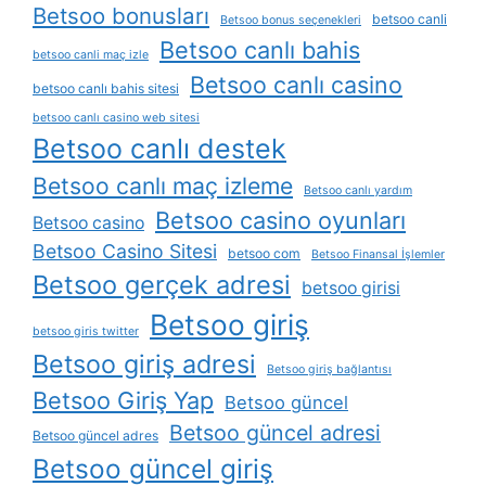
Betsoo bonusları
betsoo canli
Betsoo bonus seçenekleri
Betsoo canlı bahis
betsoo canli maç izle
Betsoo canlı casino
betsoo canlı bahis sitesi
betsoo canlı casino web sitesi
Betsoo canlı destek
Betsoo canlı maç izleme
Betsoo canlı yardım
Betsoo casino oyunları
Betsoo casino
Betsoo Casino Sitesi
betsoo com
Betsoo Finansal İşlemler
Betsoo gerçek adresi
betsoo girisi
Betsoo giriş
betsoo giris twitter
Betsoo giriş adresi
Betsoo giriş bağlantısı
Betsoo Giriş Yap
Betsoo güncel
Betsoo güncel adresi
Betsoo güncel adres
Betsoo güncel giriş