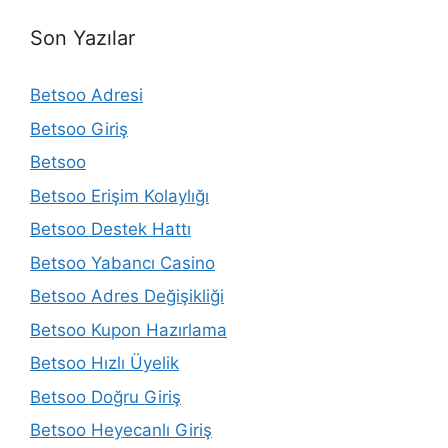
Son Yazılar
Betsoo Adresi
Betsoo Giriş
Betsoo
Betsoo Erişim Kolaylığı
Betsoo Destek Hattı
Betsoo Yabancı Casino
Betsoo Adres Değişikliği
Betsoo Kupon Hazırlama
Betsoo Hızlı Üyelik
Betsoo Doğru Giriş
Betsoo Heyecanlı Giriş