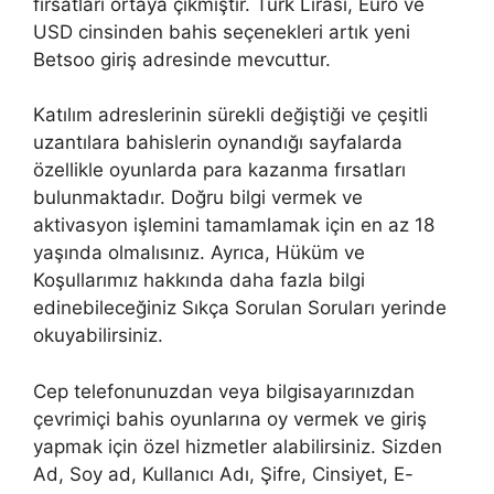
fırsatları ortaya çıkmıştır. Türk Lirası, Euro ve
USD cinsinden bahis seçenekleri artık yeni
Betsoo giriş adresinde mevcuttur.
Katılım adreslerinin sürekli değiştiği ve çeşitli
uzantılara bahislerin oynandığı sayfalarda
özellikle oyunlarda para kazanma fırsatları
bulunmaktadır. Doğru bilgi vermek ve
aktivasyon işlemini tamamlamak için en az 18
yaşında olmalısınız. Ayrıca, Hüküm ve
Koşullarımız hakkında daha fazla bilgi
edinebileceğiniz Sıkça Sorulan Soruları yerinde
okuyabilirsiniz.
Cep telefonunuzdan veya bilgisayarınızdan
çevrimiçi bahis oyunlarına oy vermek ve giriş
yapmak için özel hizmetler alabilirsiniz. Sizden
Ad, Soy ad, Kullanıcı Adı, Şifre, Cinsiyet, E-