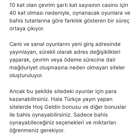
10 kat olan çevrim şartı kat sayısının casino için
40 kat olması nedeniyle, oynanacak oyunlara ve
bahis tutarlarına göre farklılık gösteren bir süreç
ortaya çıkıyor.
Canlı ve sanal oyunlarını yeni giriş adresinde
yayınlayan, sürekli olarak adres değişiklikleri
yaparak, çevrim veya ödeme sürecine dair
mağduriyet oluşmasına neden olmayan siteler
oluşturuluyor.
Ancak bu şekilde sitedeki oyunlar için para
kazanabilirsiniz. Hala Türkçe yayın yapan
sitelerde Hoş Geldin bonusu ve diğer bonuslar
ile bahis oynayabilirsiniz. Sadece bahis
oynayabileceğiniz seçenekleri ve miktarları
öğrenmeniz gerekiyor.