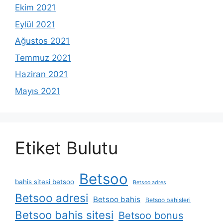
Ekim 2021
Eylül 2021
Ağustos 2021
Temmuz 2021
Haziran 2021
Mayıs 2021
Etiket Bulutu
Betsoo
bahis sitesi betsoo
Betsoo adres
Betsoo adresi
Betsoo bahis
Betsoo bahisleri
Betsoo bahis sitesi
Betsoo bonus