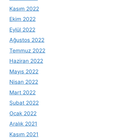
Kasım 2022
Ekim 2022
Eylül 2022
Ağustos 2022
Temmuz 2022
Haziran 2022
Mayıs 2022
Nisan 2022
Mart 2022
Şubat 2022
Ocak 2022
Aralık 2021
Kasım 2021