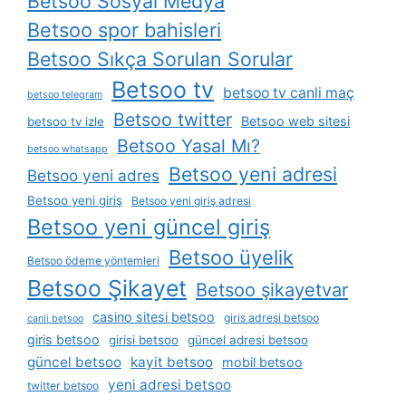
Betsoo Sosyal Medya
Betsoo spor bahisleri
Betsoo Sıkça Sorulan Sorular
Betsoo tv
betsoo tv canli maç
betsoo telegram
Betsoo twitter
Betsoo web sitesi
betsoo tv izle
Betsoo Yasal Mı?
betsoo whatsapp
Betsoo yeni adresi
Betsoo yeni adres
Betsoo yeni giriş
Betsoo yeni giriş adresi
Betsoo yeni güncel giriş
Betsoo üyelik
Betsoo ödeme yöntemleri
Betsoo Şikayet
Betsoo şikayetvar
casino sitesi betsoo
giris adresi betsoo
canli betsoo
giris betsoo
girisi betsoo
güncel adresi betsoo
güncel betsoo
kayit betsoo
mobil betsoo
yeni adresi betsoo
twitter betsoo