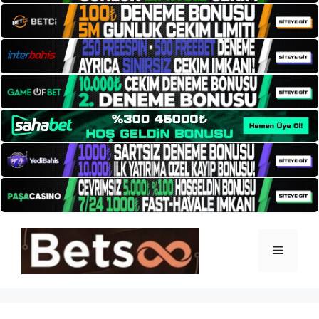
İçeriğe
atla
Menü