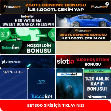
×
BETSOO GİRİŞ İÇİN TIKLAYINIZ!