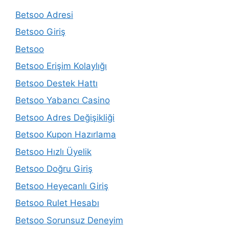
Betsoo Adresi
Betsoo Giriş
Betsoo
Betsoo Erişim Kolaylığı
Betsoo Destek Hattı
Betsoo Yabancı Casino
Betsoo Adres Değişikliği
Betsoo Kupon Hazırlama
Betsoo Hızlı Üyelik
Betsoo Doğru Giriş
Betsoo Heyecanlı Giriş
Betsoo Rulet Hesabı
Betsoo Sorunsuz Deneyim