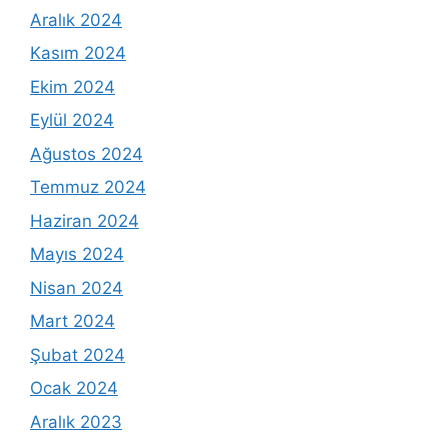
Aralık 2024
Kasım 2024
Ekim 2024
Eylül 2024
Ağustos 2024
Temmuz 2024
Haziran 2024
Mayıs 2024
Nisan 2024
Mart 2024
Şubat 2024
Ocak 2024
Aralık 2023