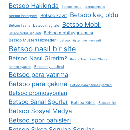
Betsoo Hakkında
Betsoo hesabı
betsoo hesap
Betsoo kaç oldu
Betsoo kayıt
betsoo instagram
Betsoo Mobil
Betsoo lisans
betsoo maç izle
Betsoo mobil uygulaması
Betsoo Mobil Bağlantı
Betsoo Müşteri Hizmetleri
betsoo müşteri memnuniyeti
Betsoo nasıl bir site
Betsoo Nasıl Girerim?
Betsoo Nasıl Kayıt Olunur
Betsoo oyun sitesi
Betsoo oyunları
Betsoo para yatırma
Betsoo para çekme
Betsoo para çekme işlemleri
Betsoo promosyonları
Betsoo Sanal Sporlar
Betsoo Sitesi
Betsoo slot
Betsoo Sosyal Medya
Betsoo spor bahisleri
Betsoo Sıkça Sorulan Sorular