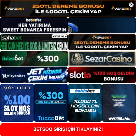
×
BETSOO GİRİŞ İÇİN TIKLAYINIZ!