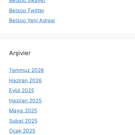
Betsoo Şikayet
Betsoo Twitter
Betsoo Yeni Adresi
Arşivler
Temmuz 2026
Haziran 2026
Eylül 2025
Haziran 2025
Mayıs 2025
Şubat 2025
Ocak 2025