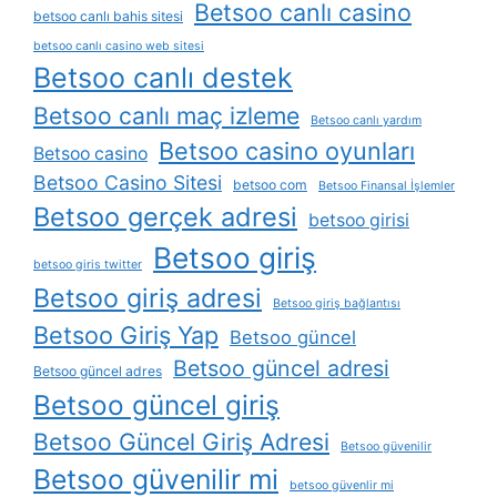
Betsoo canlı casino
betsoo canlı bahis sitesi
betsoo canlı casino web sitesi
Betsoo canlı destek
Betsoo canlı maç izleme
Betsoo canlı yardım
Betsoo casino oyunları
Betsoo casino
Betsoo Casino Sitesi
betsoo com
Betsoo Finansal İşlemler
Betsoo gerçek adresi
betsoo girisi
Betsoo giriş
betsoo giris twitter
Betsoo giriş adresi
Betsoo giriş bağlantısı
Betsoo Giriş Yap
Betsoo güncel
Betsoo güncel adresi
Betsoo güncel adres
Betsoo güncel giriş
Betsoo Güncel Giriş Adresi
Betsoo güvenilir
Betsoo güvenilir mi
betsoo güvenlir mi