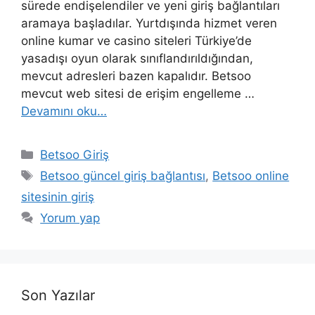
sürede endişelendiler ve yeni giriş bağlantıları
aramaya başladılar. Yurtdışında hizmet veren
online kumar ve casino siteleri Türkiye’de
yasadışı oyun olarak sınıflandırıldığından,
mevcut adresleri bazen kapalıdır. Betsoo
mevcut web sitesi de erişim engelleme …
Devamını oku…
Kategoriler
Betsoo Giriş
Etiketler
Betsoo güncel giriş bağlantısı
,
Betsoo online
sitesinin giriş
Yorum yap
Son Yazılar