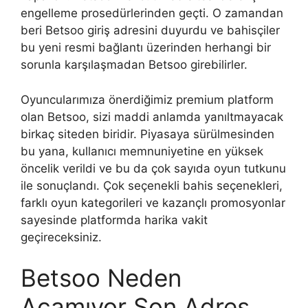
engelleme prosedürlerinden geçti. O zamandan
beri Betsoo giriş adresini duyurdu ve bahisçiler
bu yeni resmi bağlantı üzerinden herhangi bir
sorunla karşılaşmadan Betsoo girebilirler.
Oyuncularımıza önerdiğimiz premium platform
olan Betsoo, sizi maddi anlamda yanıltmayacak
birkaç siteden biridir. Piyasaya sürülmesinden
bu yana, kullanıcı memnuniyetine en yüksek
öncelik verildi ve bu da çok sayıda oyun tutkunu
ile sonuçlandı. Çok seçenekli bahis seçenekleri,
farklı oyun kategorileri ve kazançlı promosyonlar
sayesinde platformda harika vakit
geçireceksiniz.
Betsoo Neden
Açamıyor Son Adres