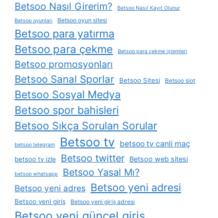
Betsoo Nasıl Girerim?
Betsoo Nasıl Kayıt Olunur
Betsoo oyun sitesi
Betsoo oyunları
Betsoo para yatırma
Betsoo para çekme
Betsoo para çekme işlemleri
Betsoo promosyonları
Betsoo Sanal Sporlar
Betsoo Sitesi
Betsoo slot
Betsoo Sosyal Medya
Betsoo spor bahisleri
Betsoo Sıkça Sorulan Sorular
Betsoo tv
betsoo tv canli maç
betsoo telegram
Betsoo twitter
Betsoo web sitesi
betsoo tv izle
Betsoo Yasal Mı?
betsoo whatsapp
Betsoo yeni adresi
Betsoo yeni adres
Betsoo yeni giriş
Betsoo yeni giriş adresi
Betsoo yeni güncel giriş