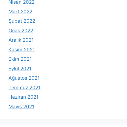
Nisan 2022
Mart 2022
Şubat 2022
Ocak 2022
Aralık 2021
Kasım 2021
Ekim 2021
Eylül 2021
Ağustos 2021
Temmuz 2021
Haziran 2021
Mayıs 2021