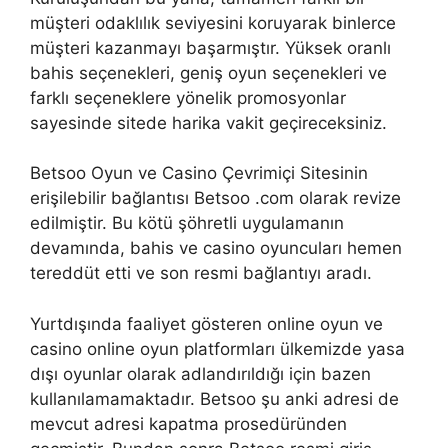
müşteri odaklılık seviyesini koruyarak binlerce
müşteri kazanmayı başarmıştır. Yüksek oranlı
bahis seçenekleri, geniş oyun seçenekleri ve
farklı seçeneklere yönelik promosyonlar
sayesinde sitede harika vakit geçireceksiniz.
Betsoo Oyun ve Casino Çevrimiçi Sitesinin
erişilebilir bağlantısı Betsoo .com olarak revize
edilmiştir. Bu kötü şöhretli uygulamanın
devamında, bahis ve casino oyuncuları hemen
tereddüt etti ve son resmi bağlantıyı aradı.
Yurtdışında faaliyet gösteren online oyun ve
casino online oyun platformları ülkemizde yasa
dışı oyunlar olarak adlandırıldığı için bazen
kullanılamamaktadır. Betsoo şu anki adresi de
mevcut adresi kapatma prosedüründen