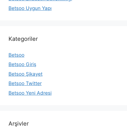
Betsoo Uygun Yapı
Kategoriler
Betsoo
Betsoo Giriş
Betsoo Şikayet
Betsoo Twitter
Betsoo Yeni Adresi
Arşivler