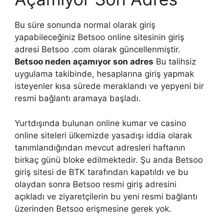
Bu süre sonunda normal olarak giriş
yapabileceğiniz Betsoo online sitesinin giriş
adresi Betsoo .com olarak güncellenmiştir.
Betsoo neden açamıyor son adres
Bu talihsiz
uygulama takibinde, hesaplarına giriş yapmak
isteyenler kısa sürede meraklandı ve yepyeni bir
resmi bağlantı aramaya başladı.
Yurtdışında bulunan online kumar ve casino
online siteleri ülkemizde yasadışı iddia olarak
tanımlandığından mevcut adresleri haftanın
birkaç günü bloke edilmektedir. Şu anda Betsoo
giriş sitesi de BTK tarafından kapatıldı ve bu
olaydan sonra Betsoo resmi giriş adresini
açıkladı ve ziyaretçilerin bu yeni resmi bağlantı
üzerinden Betsoo erişmesine gerek yok.