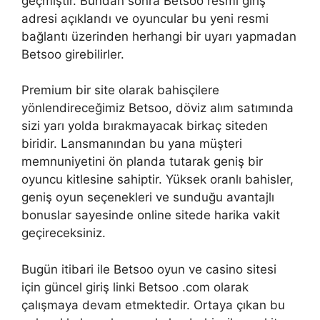
geçmiştir. Bundan sonra Betsoo resmi giriş
adresi açıklandı ve oyuncular bu yeni resmi
bağlantı üzerinden herhangi bir uyarı yapmadan
Betsoo girebilirler.
Premium bir site olarak bahisçilere
yönlendireceğimiz Betsoo, döviz alım satımında
sizi yarı yolda bırakmayacak birkaç siteden
biridir. Lansmanından bu yana müşteri
memnuniyetini ön planda tutarak geniş bir
oyuncu kitlesine sahiptir. Yüksek oranlı bahisler,
geniş oyun seçenekleri ve sunduğu avantajlı
bonuslar sayesinde online sitede harika vakit
geçireceksiniz.
Bugün itibari ile Betsoo oyun ve casino sitesi
için güncel giriş linki Betsoo .com olarak
çalışmaya devam etmektedir. Ortaya çıkan bu