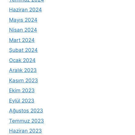
Haziran 2024
Mayıs 2024
Nisan 2024
Mart 2024
Şubat 2024
Ocak 2024
Aralık 2023
Kasım 2023
Ekim 2023
Eylül 2023
Ağustos 2023
Temmuz 2023
Haziran 2023