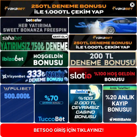
×
BETSOO GİRİŞ İÇİN TIKLAYINIZ!