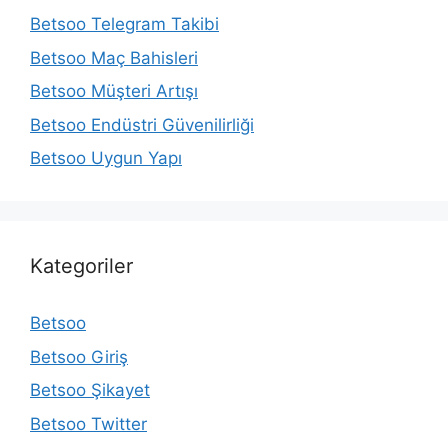
Betsoo Telegram Takibi
Betsoo Maç Bahisleri
Betsoo Müşteri Artışı
Betsoo Endüstri Güvenilirliği
Betsoo Uygun Yapı
Kategoriler
Betsoo
Betsoo Giriş
Betsoo Şikayet
Betsoo Twitter