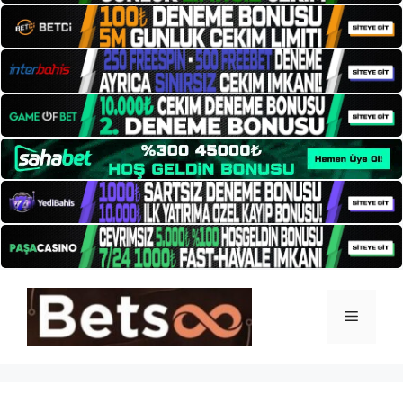
İçeriğe
atla
Menü