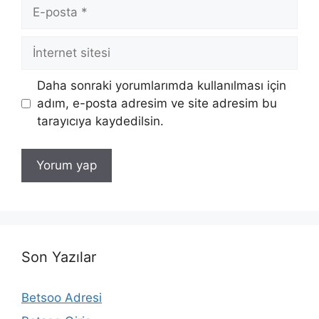
E-
posta
İnternet
sitesi
Daha sonraki yorumlarımda kullanılması için
adım, e-posta adresim ve site adresim bu
tarayıcıya kaydedilsin.
Son Yazılar
Betsoo Adresi