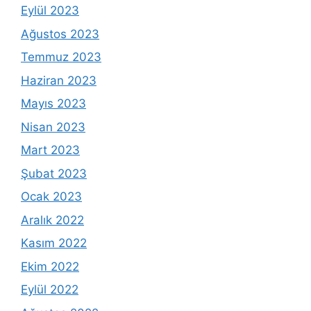
Eylül 2023
Ağustos 2023
Temmuz 2023
Haziran 2023
Mayıs 2023
Nisan 2023
Mart 2023
Şubat 2023
Ocak 2023
Aralık 2022
Kasım 2022
Ekim 2022
Eylül 2022