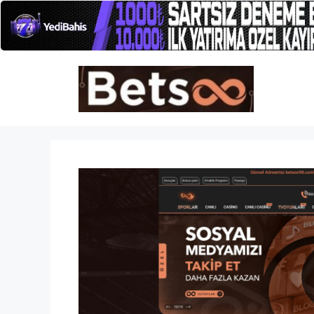
İçeriğe
atla