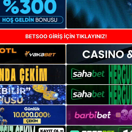
BETSOO GİRİŞ İÇİN TIKLAYINIZ!