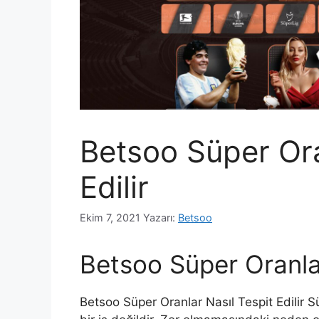
Betsoo Süper Ora
Edilir
Ekim 7, 2021
Yazarı:
Betsoo
Betsoo Süper Oranlar
Betsoo Süper Oranlar Nasıl Tespit Edilir 