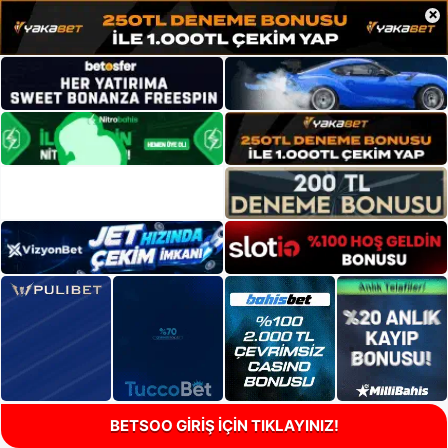
×
BETSOO GİRİŞ İÇİN TIKLAYINIZ!