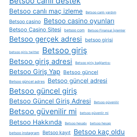
Betsoo canlı destek
Betsoo canlı maç izleme
Betsoo canlı yardım
Betsoo casino oyunları
Betsoo casino
Betsoo Casino Sitesi
betsoo com
Betsoo Finansal İşlemler
Betsoo gerçek adresi
betsoo girisi
Betsoo giriş
betsoo giris twitter
Betsoo giriş adresi
Betsoo giriş bağlantısı
Betsoo Giriş Yap
Betsoo güncel
Betsoo güncel adresi
Betsoo güncel adres
Betsoo güncel giriş
Betsoo Güncel Giriş Adresi
Betsoo güvenilir
Betsoo güvenilir mi
betsoo güvenlir mi
Betsoo Hakkında
Betsoo hesabı
betsoo hesap
Betsoo kaç oldu
Betsoo kayıt
betsoo instagram