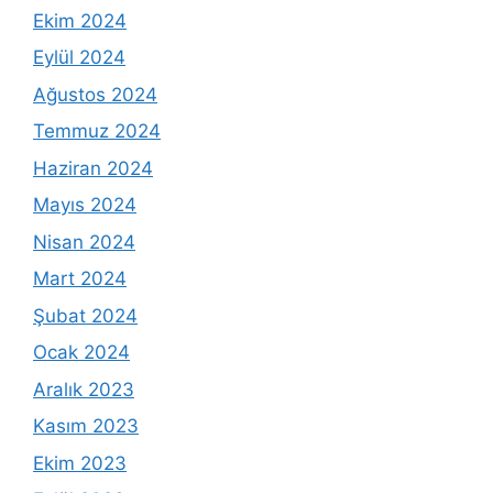
Ekim 2024
Eylül 2024
Ağustos 2024
Temmuz 2024
Haziran 2024
Mayıs 2024
Nisan 2024
Mart 2024
Şubat 2024
Ocak 2024
Aralık 2023
Kasım 2023
Ekim 2023