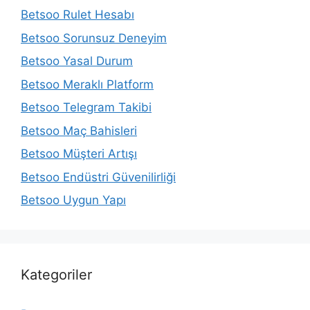
Betsoo Rulet Hesabı
Betsoo Sorunsuz Deneyim
Betsoo Yasal Durum
Betsoo Meraklı Platform
Betsoo Telegram Takibi
Betsoo Maç Bahisleri
Betsoo Müşteri Artışı
Betsoo Endüstri Güvenilirliği
Betsoo Uygun Yapı
Kategoriler