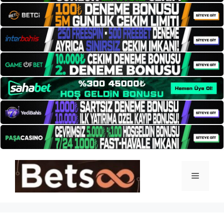
İçeriğe
atla
Menü