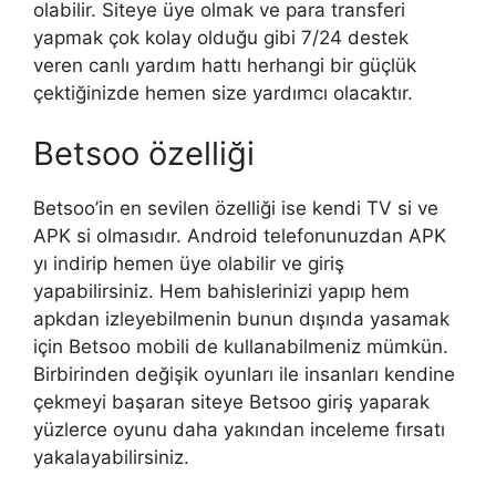
olabilir. Siteye üye olmak ve para transferi
yapmak çok kolay olduğu gibi 7/24 destek
veren canlı yardım hattı herhangi bir güçlük
çektiğinizde hemen size yardımcı olacaktır.
Betsoo özelliği
Betsoo’in en sevilen özelliği ise kendi TV si ve
APK si olmasıdır. Android telefonunuzdan APK
yı indirip hemen üye olabilir ve giriş
yapabilirsiniz. Hem bahislerinizi yapıp hem
apkdan izleyebilmenin bunun dışında yasamak
için Betsoo mobili de kullanabilmeniz mümkün.
Birbirinden değişik oyunları ile insanları kendine
çekmeyi başaran siteye Betsoo giriş yaparak
yüzlerce oyunu daha yakından inceleme fırsatı
yakalayabilirsiniz.