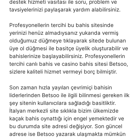
destek hizmeti vasıtası ile soru, problem ve
tavsiyelerinizi paylaşarak yardım alabilirsiniz.
Profesyonellerin tercihi bu bahis sitesinde
yerinizi henüz almadıysanız yukarıda vermiş
olduğumuz düğmeye tıklayarak sitede bulunan
üye ol düğmesi ile basitçe üyelik oluşturabilir ve
bahislerinize başlayabilirsiniz. Profesyonellerin
tercihi canlı bahis ve casino bahis sitesi Betsoo,
sizlere kaliteli hizmet vermeyi borç bilmiştir.
Son zaman hızla yayılan çevrimiçi bahisin
liderlerinden Betsoo ile ilgili bilinmesi gereken ilk
şey sitenin kullanıcılara sağladığı basitliktir.
İtalyan merkezli site sıklıkla bizim ülkemizde
kaçak bahis oynattığı için engel yemektedir ve
bu durumda site adresi değişiyor. Son güncel
adrese ise Betsoo yazarak ulaşmakta mümkün