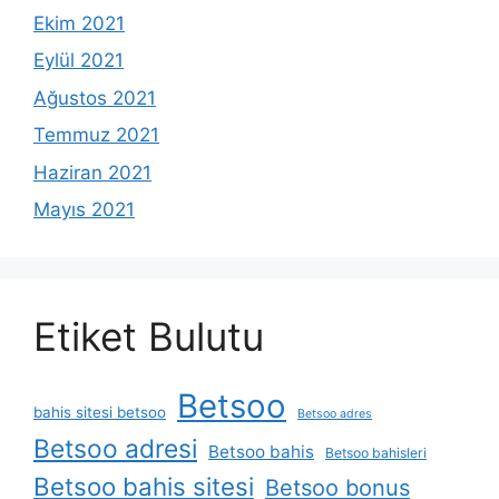
Ekim 2021
Eylül 2021
Ağustos 2021
Temmuz 2021
Haziran 2021
Mayıs 2021
Etiket Bulutu
Betsoo
bahis sitesi betsoo
Betsoo adres
Betsoo adresi
Betsoo bahis
Betsoo bahisleri
Betsoo bahis sitesi
Betsoo bonus