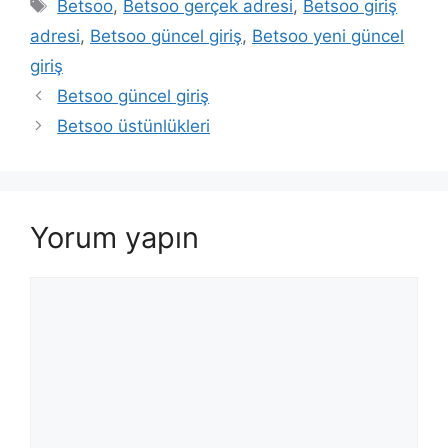
Etiketler
Betsoo
,
Betsoo gerçek adresi
,
Betsoo giriş
adresi
,
Betsoo güncel giriş
,
Betsoo yeni güncel
giriş
Yazı
Betsoo güncel giriş
dolaşımı
Betsoo üstünlükleri
Yorum yapın
Yorum