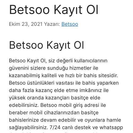
Betsoo Kayıt Ol
Ekim 23, 2021
Yazarı:
Betsoo
Betsoo Kayıt Ol
Betsoo Kayıt Ol, siz değerli kullanıcılarının
güvenini sizlere sunduğu hizmetler ile
kazanabilmiş kaliteli ve hızlı bir bahis sitesidir.
Betsoo üstünlükleri vasıtası ile bahis yaparken
daha fazla kazanç elde etme imkânınız ile
yüksek oranda kazançları basitçe elde
edebilirsiniz. Betsoo mobil giriş adresi ile
beraber mobil cihazlarınızdan basitçe
bahislerinize devam edebilir ve oyunlara hamle
sağlayabilirsiniz. 7/24 canlı destek ve whatsapp