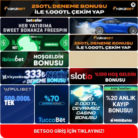
×
BETSOO GİRİŞ İÇİN TIKLAYINIZ!