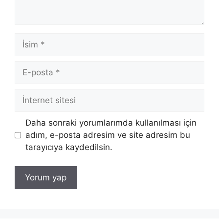
İsim
E-
posta
İnternet
sitesi
Daha sonraki yorumlarımda kullanılması için
adım, e-posta adresim ve site adresim bu
tarayıcıya kaydedilsin.