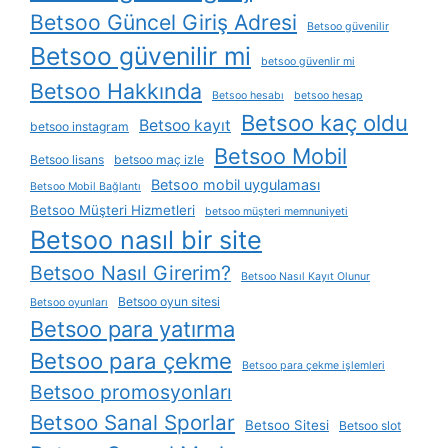
Betsoo Güncel Giriş Adresi
Betsoo güvenilir
Betsoo güvenilir mi
betsoo güvenlir mi
Betsoo Hakkında
Betsoo hesabı
betsoo hesap
Betsoo kaç oldu
Betsoo kayıt
betsoo instagram
Betsoo Mobil
Betsoo lisans
betsoo maç izle
Betsoo mobil uygulaması
Betsoo Mobil Bağlantı
Betsoo Müşteri Hizmetleri
betsoo müşteri memnuniyeti
Betsoo nasıl bir site
Betsoo Nasıl Girerim?
Betsoo Nasıl Kayıt Olunur
Betsoo oyun sitesi
Betsoo oyunları
Betsoo para yatırma
Betsoo para çekme
Betsoo para çekme işlemleri
Betsoo promosyonları
Betsoo Sanal Sporlar
Betsoo Sitesi
Betsoo slot