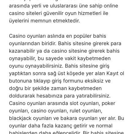
arasında yerli ve uluslararası üne sahip online
casino siteleri güvenilir oyun hizmetleri ile
üyelerini memnun etmektedir.
Casino oyunları aslında en popüler bahis
oyunlarından biridir. Bahis sitesine girerek para
kazanabilir ya da casino sitesine girerek bahis
oynayabilir, bu sayede vakit kaybetmeden
oyunu oynayabilirsiniz. Bahis sitesine giriş
yaptıktan sonra sağ üst köşede yer alan Kayıt ol
butonuna tıklayıp giriş formunu eksiksiz ve
doğru bir şekilde zaman kaybetmeden
doldurarak hesabınıza para yatırabilirsiniz.
Casino oyunları arasında slot oyunları, poker
oyunları, casino oyunları, rulet oyunları,
blackjack oyunları ve bakara oyunları yer alır. Bu
oyunlar daha fazla kazanç getirir ve normal
bahislerden daha eğlencelidir. Bir bahis sitesine