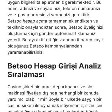
uygun bilgileri talep etmeniz gerekmektedir. Bu
adım, adınızı ve soyadınızı, telefon numaranızı
ve e-posta adresinizi vermenizi gerektirir.
Betsoo hesap açma
tamamen eklendikten ve
teklifiniz onaylandıktan sonra, Betsoo üyeliğinizi
oluşturmak için gönder butonuna tıklamanız
yeterli. Burayı aktif ettiğiniz andan itibaren kayıt
olduğunuz Betsoo kampanyalarından
yararlanabilirsiniz.
Betsoo Hesap Girişi Analiz
Sıralaması
Casino şirketinin aracı departmanı size slot
makinesi fiyatları dışında herhangi bir konuda
yardımcı olabilir mi? Böyle bir ülkede saygın bir
casino şirketi ile oynamak istiyorsanız, sizin için
hazırladığımız daha yüksek fiyatlardan büyük