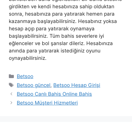
girdikten ve kendi hesabınıza sahip olduktan
sonra, hesabınıza para yatırarak hemen para
kazanmaya başlayabilirsiniz. Hesabınız yoksa
hesap açıp para yatırarak oynamaya
başlayabilirsiniz. Tüm bahis severlere iyi
eğlenceler ve bol şanslar dileriz. Hesabınıza
anında para yatırarak istediğiniz oyunu
oynayabilirsiniz.
Kategoriler
Betsoo
Etiketler
Betsoo güncel
,
Betsoo Hesap Girişi
Yazı
Betsoo Canlı Bahis Online Bahis
dolaşımı
Betsoo Müşteri Hizmetleri