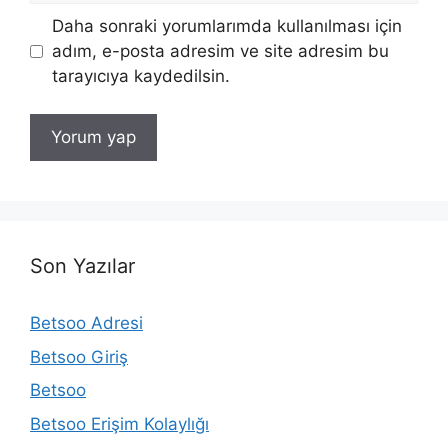
Daha sonraki yorumlarımda kullanılması için
adım, e-posta adresim ve site adresim bu
tarayıcıya kaydedilsin.
Son Yazılar
Betsoo Adresi
Betsoo Giriş
Betsoo
Betsoo Erişim Kolaylığı