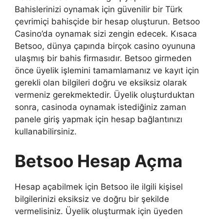
Bahislerinizi oynamak için güvenilir bir Türk
çevrimiçi bahisçide bir hesap oluşturun. Betsoo
Casino’da oynamak sizi zengin edecek. Kısaca
Betsoo, dünya çapında birçok casino oyununa
ulaşmış bir bahis firmasıdır. Betsoo girmeden
önce üyelik işlemini tamamlamanız ve kayıt için
gerekli olan bilgileri doğru ve eksiksiz olarak
vermeniz gerekmektedir. Üyelik oluşturduktan
sonra, casinoda oynamak istediğiniz zaman
panele giriş yapmak için hesap bağlantınızı
kullanabilirsiniz.
Betsoo Hesap Açma
Hesap açabilmek için Betsoo ile ilgili kişisel
bilgilerinizi eksiksiz ve doğru bir şekilde
vermelisiniz. Üyelik oluşturmak için üyeden