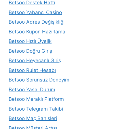
Betsoo Destek Hattı
Betsoo Yabancı Casino
Betsoo Adres Değişikliği
Betsoo Kupon Hazırlama
Betsoo Hızlı Üyelik
Betsoo Doğru Giriş
Betsoo Heyecanlı Giriş
Betsoo Rulet Hesabı
Betsoo Sorunsuz Deneyim
Betsoo Yasal Durum
Betsoo Meraklı Platform
Betsoo Telegram Takibi
Betsoo Maç Bahisleri
Betsoo Müşteri Artışı