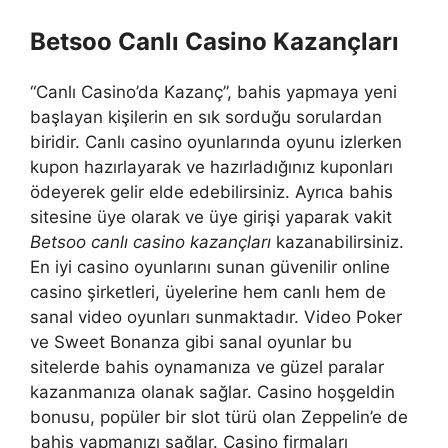
Betsoo Canlı Casino Kazançları
“Canlı Casino’da Kazanç”, bahis yapmaya yeni
başlayan kişilerin en sık sorduğu sorulardan
biridir. Canlı casino oyunlarında oyunu izlerken
kupon hazırlayarak ve hazırladığınız kuponları
ödeyerek gelir elde edebilirsiniz. Ayrıca bahis
sitesine üye olarak ve üye girişi yaparak vakit
Betsoo canlı casino kazançları
kazanabilirsiniz.
En iyi casino oyunlarını sunan güvenilir online
casino şirketleri, üyelerine hem canlı hem de
sanal video oyunları sunmaktadır. Video Poker
ve Sweet Bonanza gibi sanal oyunlar bu
sitelerde bahis oynamanıza ve güzel paralar
kazanmanıza olanak sağlar. Casino hoşgeldin
bonusu, popüler bir slot türü olan Zeppelin’e de
bahis yapmanızı sağlar. Casino firmaları