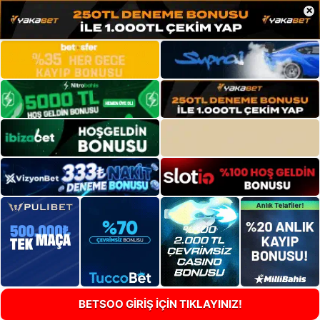
×
BETSOO GİRİŞ İÇİN TIKLAYINIZ!