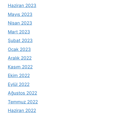
Haziran 2023
Mayıs 2023
Nisan 2023
Mart 2023
Şubat 2023
Ocak 2023
Aralık 2022
Kasım 2022
Ekim 2022
Eylül 2022
Ağustos 2022
Temmuz 2022
Haziran 2022