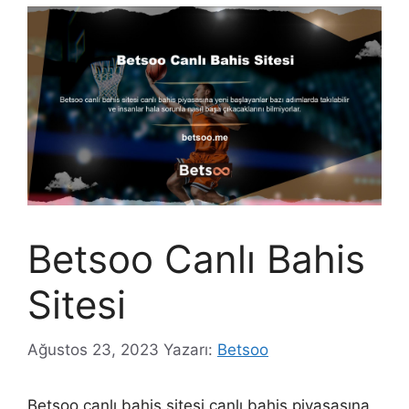
Betsoo Canlı Bahis
Sitesi
Ağustos 23, 2023
Yazarı:
Betsoo
Betsoo canlı bahis sitesi canlı bahis piyasasına