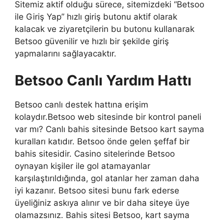
Sitemiz aktif olduğu sürece, sitemizdeki “Betsoo
ile Giriş Yap” hızlı giriş butonu aktif olarak
kalacak ve ziyaretçilerin bu butonu kullanarak
Betsoo güvenilir ve hızlı bir şekilde giriş
yapmalarını sağlayacaktır.
Betsoo Canlı Yardım Hattı
Betsoo canlı destek hattına erişim
kolaydır.Betsoo web sitesinde bir kontrol paneli
var mı? Canlı bahis sitesinde Betsoo kart sayma
kuralları katıdır. Betsoo önde gelen şeffaf bir
bahis sitesidir. Casino sitelerinde Betsoo
oynayan kişiler ile gol atamayanlar
karşılaştırıldığında, gol atanlar her zaman daha
iyi kazanır. Betsoo sitesi bunu fark ederse
üyeliğiniz askıya alınır ve bir daha siteye üye
olamazsınız. Bahis sitesi Betsoo, kart sayma