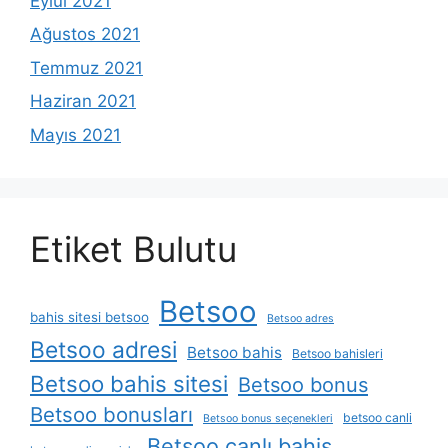
Eylül 2021
Ağustos 2021
Temmuz 2021
Haziran 2021
Mayıs 2021
Etiket Bulutu
Betsoo
bahis sitesi betsoo
Betsoo adres
Betsoo adresi
Betsoo bahis
Betsoo bahisleri
Betsoo bahis sitesi
Betsoo bonus
Betsoo bonusları
betsoo canli
Betsoo bonus seçenekleri
Betsoo canlı bahis