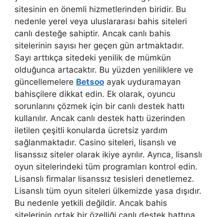
sitesinin en önemli hizmetlerinden biridir. Bu
nedenle yerel veya uluslararası bahis siteleri
canlı desteğe sahiptir. Ancak canlı bahis
sitelerinin sayısı her geçen gün artmaktadır.
Sayı arttıkça sitedeki yenilik de mümkün
olduğunca artacaktır. Bu yüzden yeniliklere ve
güncellemelere
Betsoo
ayak uyduramayan
bahisçilere dikkat edin. Ek olarak, oyuncu
sorunlarını çözmek için bir canlı destek hattı
kullanılır. Ancak canlı destek hattı üzerinden
iletilen çeşitli konularda ücretsiz yardım
sağlanmaktadır. Casino siteleri, lisanslı ve
lisanssız siteler olarak ikiye ayrılır. Ayrıca, lisanslı
oyun sitelerindeki tüm programları kontrol edin.
Lisanslı firmalar lisanssız tesisleri denetlemez.
Lisanslı tüm oyun siteleri ülkemizde yasa dışıdır.
Bu nedenle yetkili değildir. Ancak bahis
sitelerinin ortak bir özelliği canlı destek hattına