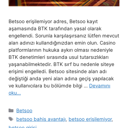
Betsoo erişilemiyor adres, Betsoo kayıt
aşamasında BTK tarafından yasal olarak
engellendi. Sorunla karşılaşırsanız lütfen mevcut
alan adınızı kullandığınızdan emin olun. Casino
platformlarının hukuka aykırı olması nedeniyle
BTK denetimleri sırasında usul tutarsızlıkları
yaşanabilmektedir. BTK sırf bu nedenle siteye
erişimi engelledi. Betsoo sitesinde alan adı
değiştiği anda yeni alan adına geçiş yapılacak
ve kullanıcılara bu bölümde bilgi …
Devamını
oku…
Kategoriler
Betsoo
Etiketler
betsoo bahis avantajı
,
betsoo erişilemiyor
,
betsoo girisi