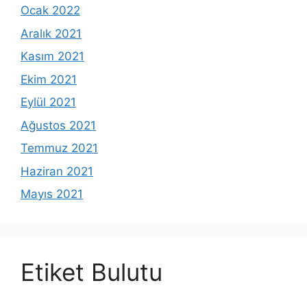
Ocak 2022
Aralık 2021
Kasım 2021
Ekim 2021
Eylül 2021
Ağustos 2021
Temmuz 2021
Haziran 2021
Mayıs 2021
Etiket Bulutu