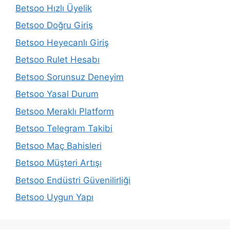
Betsoo Hızlı Üyelik
Betsoo Doğru Giriş
Betsoo Heyecanlı Giriş
Betsoo Rulet Hesabı
Betsoo Sorunsuz Deneyim
Betsoo Yasal Durum
Betsoo Meraklı Platform
Betsoo Telegram Takibi
Betsoo Maç Bahisleri
Betsoo Müşteri Artışı
Betsoo Endüstri Güvenilirliği
Betsoo Uygun Yapı