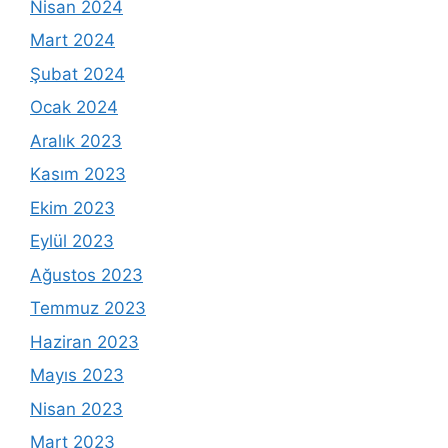
Nisan 2024
Mart 2024
Şubat 2024
Ocak 2024
Aralık 2023
Kasım 2023
Ekim 2023
Eylül 2023
Ağustos 2023
Temmuz 2023
Haziran 2023
Mayıs 2023
Nisan 2023
Mart 2023