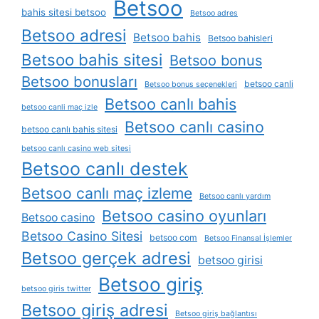
Betsoo
bahis sitesi betsoo
Betsoo adres
Betsoo adresi
Betsoo bahis
Betsoo bahisleri
Betsoo bahis sitesi
Betsoo bonus
Betsoo bonusları
betsoo canli
Betsoo bonus seçenekleri
Betsoo canlı bahis
betsoo canli maç izle
Betsoo canlı casino
betsoo canlı bahis sitesi
betsoo canlı casino web sitesi
Betsoo canlı destek
Betsoo canlı maç izleme
Betsoo canlı yardım
Betsoo casino oyunları
Betsoo casino
Betsoo Casino Sitesi
betsoo com
Betsoo Finansal İşlemler
Betsoo gerçek adresi
betsoo girisi
Betsoo giriş
betsoo giris twitter
Betsoo giriş adresi
Betsoo giriş bağlantısı