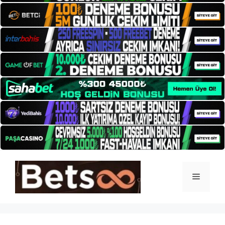
İçeriğe
atla
Menü