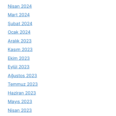
Nisan 2024
Mart 2024
Şubat 2024
Ocak 2024
Aralık 2023
Kasım 2023
Ekim 2023
Eylül 2023
Ağustos 2023
Temmuz 2023
Haziran 2023
Mayıs 2023
Nisan 2023