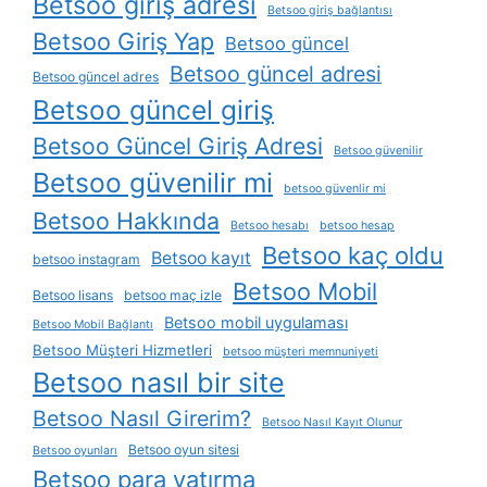
Betsoo giriş adresi
Betsoo giriş bağlantısı
Betsoo Giriş Yap
Betsoo güncel
Betsoo güncel adresi
Betsoo güncel adres
Betsoo güncel giriş
Betsoo Güncel Giriş Adresi
Betsoo güvenilir
Betsoo güvenilir mi
betsoo güvenlir mi
Betsoo Hakkında
Betsoo hesabı
betsoo hesap
Betsoo kaç oldu
Betsoo kayıt
betsoo instagram
Betsoo Mobil
Betsoo lisans
betsoo maç izle
Betsoo mobil uygulaması
Betsoo Mobil Bağlantı
Betsoo Müşteri Hizmetleri
betsoo müşteri memnuniyeti
Betsoo nasıl bir site
Betsoo Nasıl Girerim?
Betsoo Nasıl Kayıt Olunur
Betsoo oyun sitesi
Betsoo oyunları
Betsoo para yatırma