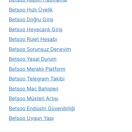
Betsoo Hızlı Üyelik
Betsoo Doğru Giriş
Betsoo Heyecanlı Giriş
Betsoo Rulet Hesabı
Betsoo Sorunsuz Deneyim
Betsoo Yasal Durum
Betsoo Meraklı Platform
Betsoo Telegram Takibi
Betsoo Maç Bahisleri
Betsoo Müşteri Artışı
Betsoo Endüstri Güvenilirliği
Betsoo Uygun Yapı