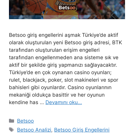
Betsoo giriş engellerini aşmak Türkiye’de aktif
olarak oluşturulan yeni Betsoo giriş adresi, BTK
tarafından oluşturulan erişim engelleri
tarafından engellenmeden ana sisteme sık ve
aktif bir şekilde giriş yapmanızı sağlayacaktır.
Türkiye’de en çok oynanan casino oyunları;
rulet, blackjack, poker, slot makineleri ve spor
bahisleri gibi oyunlardır. Casino oyunlarının
mekaniği oldukça basittir ve her oyunun
kendine has …
Devamını oku…
Kategoriler
Betsoo
Etiketler
Betsoo Analizi
,
Betsoo Giriş Engellerini