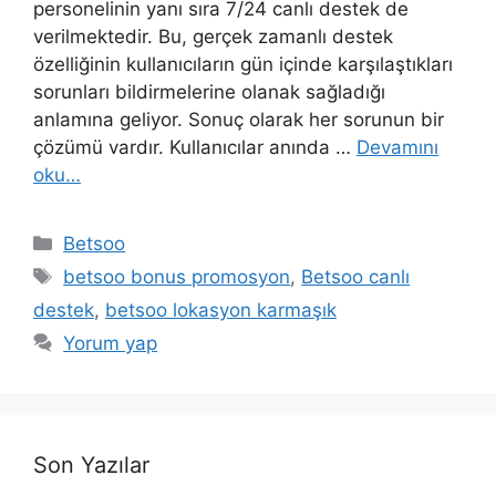
personelinin yanı sıra 7/24 canlı destek de
verilmektedir. Bu, gerçek zamanlı destek
özelliğinin kullanıcıların gün içinde karşılaştıkları
sorunları bildirmelerine olanak sağladığı
anlamına geliyor. Sonuç olarak her sorunun bir
çözümü vardır. Kullanıcılar anında …
Devamını
oku…
Kategoriler
Betsoo
Etiketler
betsoo bonus promosyon
,
Betsoo canlı
destek
,
betsoo lokasyon karmaşık
Yorum yap
Son Yazılar