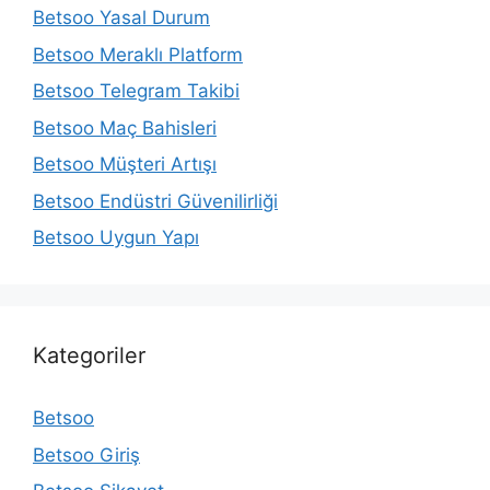
Betsoo Yasal Durum
Betsoo Meraklı Platform
Betsoo Telegram Takibi
Betsoo Maç Bahisleri
Betsoo Müşteri Artışı
Betsoo Endüstri Güvenilirliği
Betsoo Uygun Yapı
Kategoriler
Betsoo
Betsoo Giriş