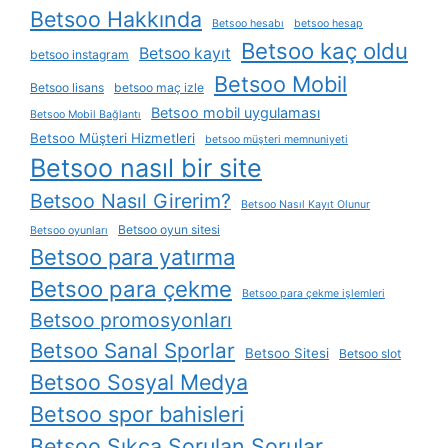
Betsoo Hakkında
Betsoo hesabı
betsoo hesap
Betsoo kaç oldu
Betsoo kayıt
betsoo instagram
Betsoo Mobil
Betsoo lisans
betsoo maç izle
Betsoo mobil uygulaması
Betsoo Mobil Bağlantı
Betsoo Müşteri Hizmetleri
betsoo müşteri memnuniyeti
Betsoo nasıl bir site
Betsoo Nasıl Girerim?
Betsoo Nasıl Kayıt Olunur
Betsoo oyun sitesi
Betsoo oyunları
Betsoo para yatırma
Betsoo para çekme
Betsoo para çekme işlemleri
Betsoo promosyonları
Betsoo Sanal Sporlar
Betsoo Sitesi
Betsoo slot
Betsoo Sosyal Medya
Betsoo spor bahisleri
Betsoo Sıkça Sorulan Sorular