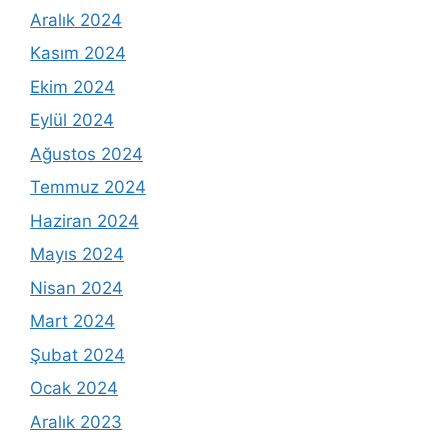
Aralık 2024
Kasım 2024
Ekim 2024
Eylül 2024
Ağustos 2024
Temmuz 2024
Haziran 2024
Mayıs 2024
Nisan 2024
Mart 2024
Şubat 2024
Ocak 2024
Aralık 2023