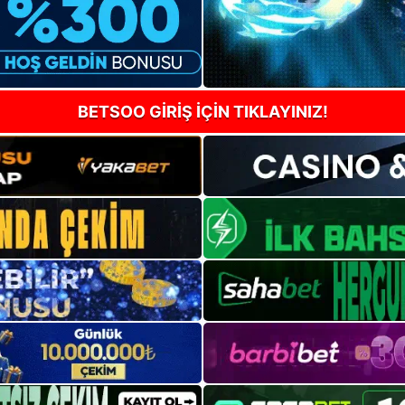
BETSOO GİRİŞ İÇİN TIKLAYINIZ!