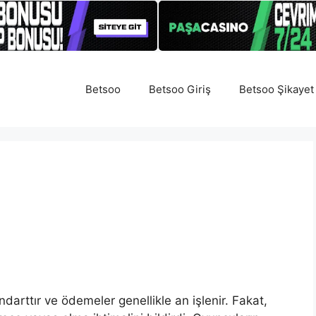
Betsoo
Betsoo Giriş
Betsoo Şikayet
darttır ve ödemeler genellikle an işlenir. Fakat,