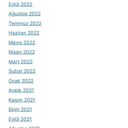
Eylül 2022
Ağustos 2022
Temmuz 2022
Haziran 2022
Mayıs 2022
Nisan 2022
Mart 2022
Şubat 2022
Ocak 2022
Aralık 2021
Kasım 2021
Ekim 2021
Eylül 2021