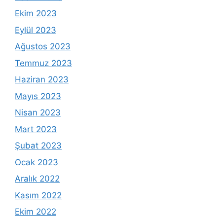
Ekim 2023
Eylül 2023
Ağustos 2023
Temmuz 2023
Haziran 2023
Mayıs 2023
Nisan 2023
Mart 2023
Şubat 2023
Ocak 2023
Aralık 2022
Kasım 2022
Ekim 2022