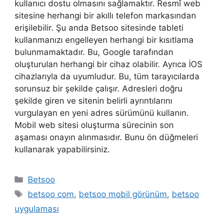
kullanıcı dostu olmasını sağlamaktır. Resmî web
sitesine herhangi bir akıllı telefon markasından
erişilebilir. Şu anda Betsoo sitesinde tableti
kullanmanızı engelleyen herhangi bir kısıtlama
bulunmamaktadır. Bu, Google tarafından
oluşturulan herhangi bir cihaz olabilir. Ayrıca İOS
cihazlarıyla da uyumludur. Bu, tüm tarayıcılarda
sorunsuz bir şekilde çalışır. Adresleri doğru
şekilde giren ve sitenin belirli ayrıntılarını
vurgulayan en yeni adres sürümünü kullanın.
Mobil web sitesi oluşturma sürecinin son
aşaması onayın alınmasıdır. Bunu ön düğmeleri
kullanarak yapabilirsiniz.
Kategoriler
Betsoo
Etiketler
betsoo com
,
betsoo mobil görünüm
,
betsoo
uygulaması