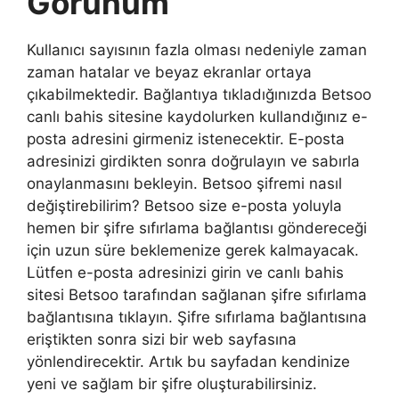
Görünüm
Kullanıcı sayısının fazla olması nedeniyle zaman
zaman hatalar ve beyaz ekranlar ortaya
çıkabilmektedir. Bağlantıya tıkladığınızda Betsoo
canlı bahis sitesine kaydolurken kullandığınız e-
posta adresini girmeniz istenecektir. E-posta
adresinizi girdikten sonra doğrulayın ve sabırla
onaylanmasını bekleyin. Betsoo şifremi nasıl
değiştirebilirim? Betsoo size e-posta yoluyla
hemen bir şifre sıfırlama bağlantısı göndereceği
için uzun süre beklemenize gerek kalmayacak.
Lütfen e-posta adresinizi girin ve canlı bahis
sitesi Betsoo tarafından sağlanan şifre sıfırlama
bağlantısına tıklayın. Şifre sıfırlama bağlantısına
eriştikten sonra sizi bir web sayfasına
yönlendirecektir. Artık bu sayfadan kendinize
yeni ve sağlam bir şifre oluşturabilirsiniz.