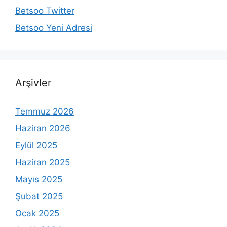
Betsoo Twitter
Betsoo Yeni Adresi
Arşivler
Temmuz 2026
Haziran 2026
Eylül 2025
Haziran 2025
Mayıs 2025
Şubat 2025
Ocak 2025