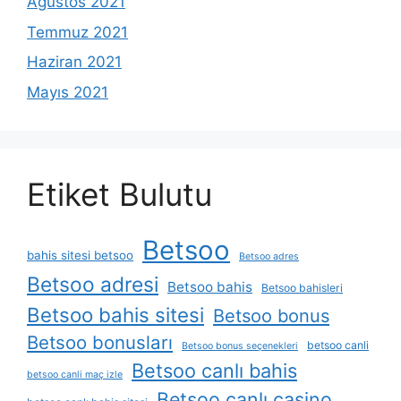
Ağustos 2021
Temmuz 2021
Haziran 2021
Mayıs 2021
Etiket Bulutu
Betsoo
bahis sitesi betsoo
Betsoo adres
Betsoo adresi
Betsoo bahis
Betsoo bahisleri
Betsoo bahis sitesi
Betsoo bonus
Betsoo bonusları
betsoo canli
Betsoo bonus seçenekleri
Betsoo canlı bahis
betsoo canli maç izle
Betsoo canlı casino