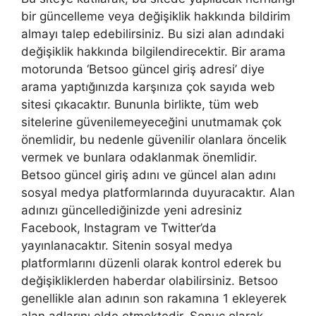
bir güncelleme veya değişiklik hakkında bildirim
almayı talep edebilirsiniz. Bu sizi alan adındaki
değişiklik hakkında bilgilendirecektir. Bir arama
motorunda ‘Betsoo güncel giriş adresi’ diye
arama yaptığınızda karşınıza çok sayıda web
sitesi çıkacaktır. Bununla birlikte, tüm web
sitelerine güvenilemeyeceğini unutmamak çok
önemlidir, bu nedenle güvenilir olanlara öncelik
vermek ve bunlara odaklanmak önemlidir.
Betsoo güncel giriş adını ve güncel alan adını
sosyal medya platformlarında duyuracaktır. Alan
adınızı güncellediğinizde yeni adresiniz
Facebook, Instagram ve Twitter’da
yayınlanacaktır. Sitenin sosyal medya
platformlarını düzenli olarak kontrol ederek bu
değişikliklerden haberdar olabilirsiniz. Betsoo
genellikle alan adının son rakamına 1 ekleyerek
alan adlarını elde etmektedir. Sonuç olarak