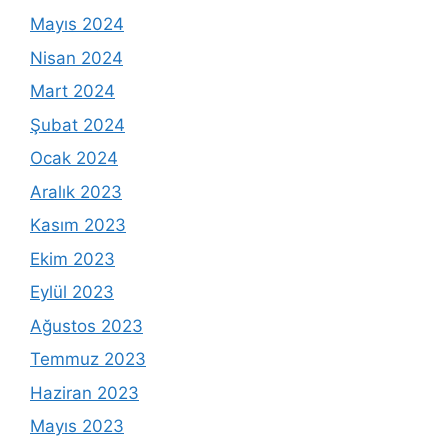
Mayıs 2024
Nisan 2024
Mart 2024
Şubat 2024
Ocak 2024
Aralık 2023
Kasım 2023
Ekim 2023
Eylül 2023
Ağustos 2023
Temmuz 2023
Haziran 2023
Mayıs 2023