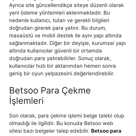
Ayrıca site güncellendikçe siteye düzenli olarak
yeni ödeme yöntemleri eklenmektedir. Bu
nedenle kullanıcı, tutarı ve gerekli bilgileri
doğrudan girerek para yatırır. Bu durum,
masaüstü ve mobil destek ile aynı yapı altında
sağlanmaktadır. Diğer bir deyişle, kurumsal yapı
altında kullanıcılar güvenli bir ortamda
doğrudan para yatırabilirler. Sonuç olarak,
kullanıcılar hızlı bir aktarımdan hemen sonra
geniş bir oyun yelpazesini değerlendirebilir.
Betsoo Para Çekme
İşlemleri
Son olarak, para çekme işlemi belge talebi olup
olmadığı ile ilgilidir. Bu konuda Betsoo web
sitesi bazı belgeler talep edebilir.
Betsoo para