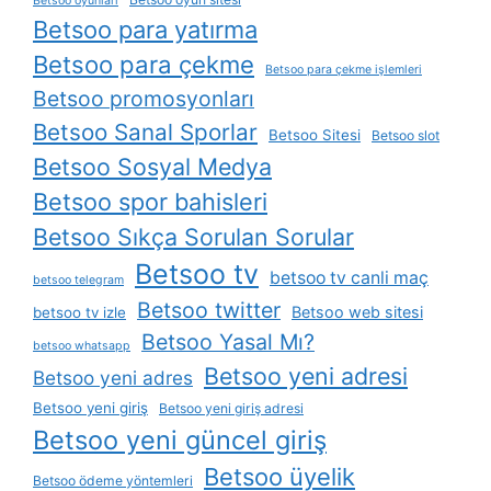
Betsoo oyunları
Betsoo para yatırma
Betsoo para çekme
Betsoo para çekme işlemleri
Betsoo promosyonları
Betsoo Sanal Sporlar
Betsoo Sitesi
Betsoo slot
Betsoo Sosyal Medya
Betsoo spor bahisleri
Betsoo Sıkça Sorulan Sorular
Betsoo tv
betsoo tv canli maç
betsoo telegram
Betsoo twitter
Betsoo web sitesi
betsoo tv izle
Betsoo Yasal Mı?
betsoo whatsapp
Betsoo yeni adresi
Betsoo yeni adres
Betsoo yeni giriş
Betsoo yeni giriş adresi
Betsoo yeni güncel giriş
Betsoo üyelik
Betsoo ödeme yöntemleri