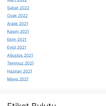
Şubat 2022
Ocak 2022
Aralık 2021
Kasım 2021
Ekim 2021
Eylül 2021
Ağustos 2021
Temmuz 2021
Haziran 2021
Mayıs 2021