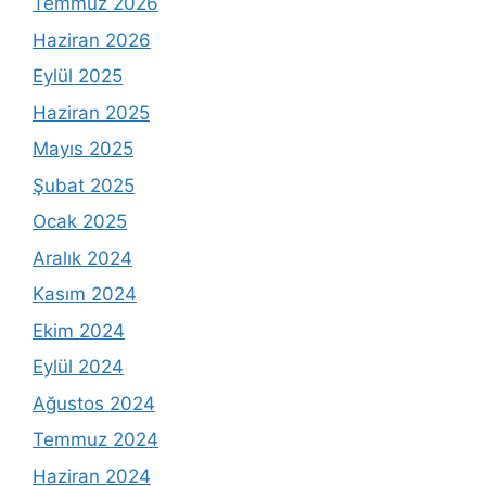
Temmuz 2026
Haziran 2026
Eylül 2025
Haziran 2025
Mayıs 2025
Şubat 2025
Ocak 2025
Aralık 2024
Kasım 2024
Ekim 2024
Eylül 2024
Ağustos 2024
Temmuz 2024
Haziran 2024