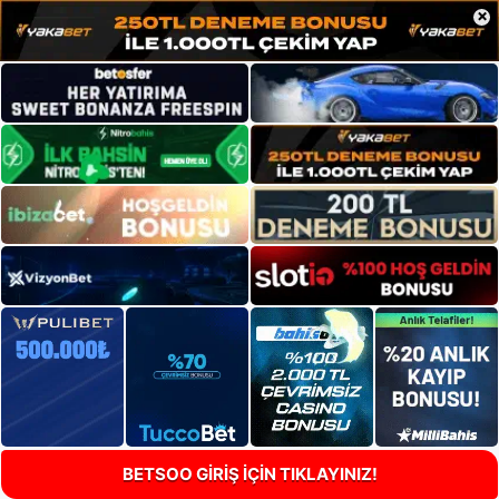
×
BETSOO GİRİŞ İÇİN TIKLAYINIZ!