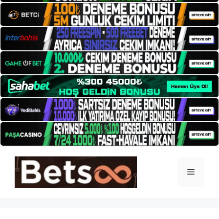
İçeriğe
atla
Menü