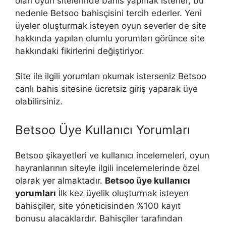
olan oyun sitelerinde bahis yapmak isterler, bu
nedenle Betsoo bahisçisini tercih ederler. Yeni
üyeler oluşturmak isteyen oyun severler de site
hakkında yapılan olumlu yorumları görünce site
hakkındaki fikirlerini değiştiriyor.
Site ile ilgili yorumları okumak isterseniz Betsoo
canlı bahis sitesine ücretsiz giriş yaparak üye
olabilirsiniz.
Betsoo Üye Kullanıcı Yorumları
Betsoo şikayetleri ve kullanıcı incelemeleri, oyun
hayranlarının siteyle ilgili incelemelerinde özel
olarak yer almaktadır.
Betsoo üye kullanıcı
yorumları
İlk kez üyelik oluşturmak isteyen
bahisçiler, site yöneticisinden %100 kayıt
bonusu alacaklardır. Bahisçiler tarafından