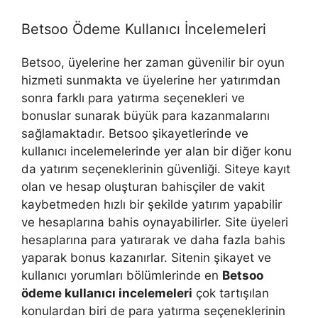
Betsoo Ödeme Kullanıcı İncelemeleri
Betsoo, üyelerine her zaman güvenilir bir oyun
hizmeti sunmakta ve üyelerine her yatırımdan
sonra farklı para yatırma seçenekleri ve
bonuslar sunarak büyük para kazanmalarını
sağlamaktadır. Betsoo şikayetlerinde ve
kullanıcı incelemelerinde yer alan bir diğer konu
da yatırım seçeneklerinin güvenliği. Siteye kayıt
olan ve hesap oluşturan bahisçiler de vakit
kaybetmeden hızlı bir şekilde yatırım yapabilir
ve hesaplarına bahis oynayabilirler. Site üyeleri
hesaplarına para yatırarak ve daha fazla bahis
yaparak bonus kazanırlar. Sitenin şikayet ve
kullanıcı yorumları bölümlerinde en
Betsoo
ödeme kullanıcı incelemeleri
çok tartışılan
konulardan biri de para yatırma seçeneklerinin