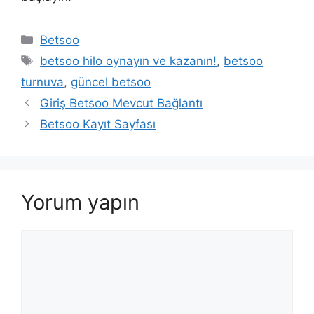
Kategoriler
Betsoo
Etiketler
betsoo hilo oynayın ve kazanın!
,
betsoo
turnuva
,
güncel betsoo
Yazı
Giriş Betsoo Mevcut Bağlantı
dolaşımı
Betsoo Kayıt Sayfası
Yorum yapın
Yorum