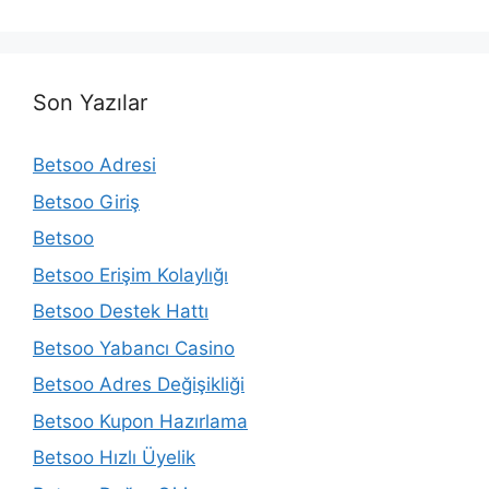
Son Yazılar
Betsoo Adresi
Betsoo Giriş
Betsoo
Betsoo Erişim Kolaylığı
Betsoo Destek Hattı
Betsoo Yabancı Casino
Betsoo Adres Değişikliği
Betsoo Kupon Hazırlama
Betsoo Hızlı Üyelik