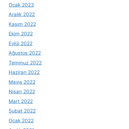
Ocak 2023
Aralık 2022
Kasım 2022
Ekim 2022
Eylül 2022
Ağustos 2022
Temmuz 2022
Haziran 2022
Mayıs 2022
Nisan 2022
Mart 2022
Şubat 2022
Ocak 2022