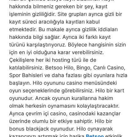
hakkında bilmeniz gereken bir şey, kayıt
işleminin gizliliğidir. Site grupları ayrıca gizli bir
kayıt süreci aracılığıyla kayıtları kabul
etmektedir. Bu makale ayrıca gizlilik iddiaları
hakkında bilgi sağlar. Ayrıca iki farklı kayıt
türünü karşılaştırıyoruz. Böylece hangisinin sizin
için en iyi olduğuna karar verebilirsiniz.
Çekilişlere her iki hosting türü ile de
katılabilirsiniz. Betsoo Hilo, Bingo, Canlı Casino,
Spor Bahisleri ve daha fazlası gibi oyunlara hızla
başlayın. Hilo oyununu casino menüsündeki
oyun seçeneklerinde görebilirsiniz. Hilo bir kart
oyunudur. Ancak oyunun kurallarına hakim
olmak herkesin oynamasını kolaylaştıracaktır.
Ayrıca çevrim içi casino, casinodaki kazançlar
üzerinde olumlu bir etkiye sahiptir. Hilo bir
bonus blackjack oyunudur. Hilo oynayarak
kazancınızı artırmak için harika
Betsoo
etkinlik