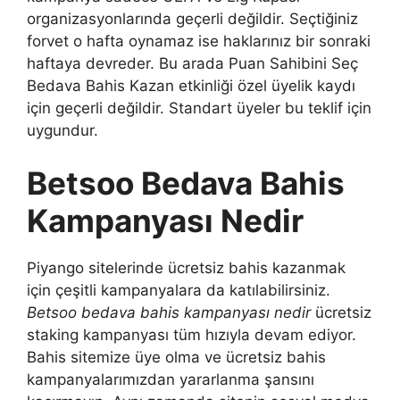
organizasyonlarında geçerli değildir. Seçtiğiniz
forvet o hafta oynamaz ise haklarınız bir sonraki
haftaya devreder. Bu arada Puan Sahibini Seç
Bedava Bahis Kazan etkinliği özel üyelik kaydı
için geçerli değildir. Standart üyeler bu teklif için
uygundur.
Betsoo Bedava Bahis
Kampanyası Nedir
Piyango sitelerinde ücretsiz bahis kazanmak
için çeşitli kampanyalara da katılabilirsiniz.
Betsoo bedava bahis kampanyası nedir
ücretsiz
staking kampanyası tüm hızıyla devam ediyor.
Bahis sitemize üye olma ve ücretsiz bahis
kampanyalarımızdan yararlanma şansını