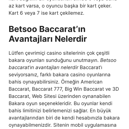
az kart varsa, o oyuncu başka bir kart çeker.
Kart 6 veya 7 ise kart çekilemez.
Betsoo Baccarat’ın
Avantajları Nelerdir
Lütfen çevrimiçi casino sitelerinin çok çeşitli
bakara oyunları sunduğunu unutmayın.
Betsoo
baccarat’ın avantajları nelerdir
Baccarat’ı
seviyorsanız, farklı bakara casino oyunlarına
bahis oynayabilirsiniz. Örneğin American
Baccarat, Baccarat 777, Big Win Baccarat ve 3D
Baccarat, Web Sitesi üzerinden oynanabilen
Bakara oyun seçenekleridir. Bu oyunlar kendi
bahis limitinizi belirlemenizi sağlar. En büyük
avantajlarından biri de kendi hesabınızla bakara
oynayabilmenizdir. Sitenin mobil uygulamasına