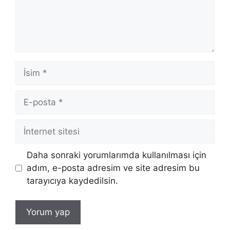
İsim
E-
posta
İnternet
sitesi
Daha sonraki yorumlarımda kullanılması için
adım, e-posta adresim ve site adresim bu
tarayıcıya kaydedilsin.