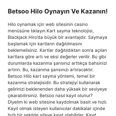
Betsoo Hilo Oynayın Ve Kazanın!
Hilo oynamak için web sitesinin casino
menüsüne tıklayın.Kart sayma teknolojisi,
Blackjack Hiro’da büyük bir avantajdır. Saymaya
başlamak için kartların dağıtılmasını
beklemelisiniz. Kartlar dağıtıldıktan sonra açılan
kartlara göre artı ve eksi değerler verilir. Bu gibi
durumlarda kazanma şansınız arttıkça bahsinizi
artırın. Bu, kazanma şansınızı artıracaktır.
Betsoo Hilo kart sayma yöntemi, temel bir
kazanma stratejisidir. Bu stratejiyi kullanarak
gelirinizi beklenenden daha yüksek bir seviyeye
çıkarabilirsiniz. Betsoo nasıl kayıt olunur?
Diyelim ki web sitesine kaydolmak basit ve hızlı.
Kayıt olmak isteyen kullanıcılar dakikalar içinde
hızlı bir şekilde siteye kayıt olabilirler. Kayıt