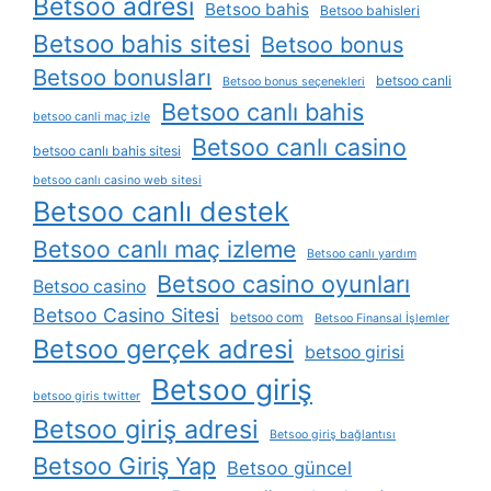
Betsoo adresi
Betsoo bahis
Betsoo bahisleri
Betsoo bahis sitesi
Betsoo bonus
Betsoo bonusları
betsoo canli
Betsoo bonus seçenekleri
Betsoo canlı bahis
betsoo canli maç izle
Betsoo canlı casino
betsoo canlı bahis sitesi
betsoo canlı casino web sitesi
Betsoo canlı destek
Betsoo canlı maç izleme
Betsoo canlı yardım
Betsoo casino oyunları
Betsoo casino
Betsoo Casino Sitesi
betsoo com
Betsoo Finansal İşlemler
Betsoo gerçek adresi
betsoo girisi
Betsoo giriş
betsoo giris twitter
Betsoo giriş adresi
Betsoo giriş bağlantısı
Betsoo Giriş Yap
Betsoo güncel