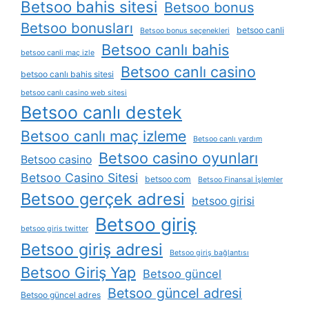
Betsoo bahis sitesi
Betsoo bonus
Betsoo bonusları
betsoo canli
Betsoo bonus seçenekleri
Betsoo canlı bahis
betsoo canli maç izle
Betsoo canlı casino
betsoo canlı bahis sitesi
betsoo canlı casino web sitesi
Betsoo canlı destek
Betsoo canlı maç izleme
Betsoo canlı yardım
Betsoo casino oyunları
Betsoo casino
Betsoo Casino Sitesi
betsoo com
Betsoo Finansal İşlemler
Betsoo gerçek adresi
betsoo girisi
Betsoo giriş
betsoo giris twitter
Betsoo giriş adresi
Betsoo giriş bağlantısı
Betsoo Giriş Yap
Betsoo güncel
Betsoo güncel adresi
Betsoo güncel adres