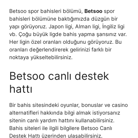
Betsoo spor bahisleri bölümü,
Betsoo
spor
bahisleri bölümüne baktığımızda düzgün bir
yapı görüyoruz. Japon ligi, Alman ligi, İngiliz ligi
vb. Çoğu büyük ligde bahis yapma şansınız var.
Her ligin özel oranları olduğunu görüyoruz. Bu
oranları değerlendirerek gelirinizi farklı bir
noktaya yükseltebilirsiniz.
Betsoo canlı destek
hattı
Bir bahis sitesindeki oyunlar, bonuslar ve casino
alternatifleri hakkında bilgi almak istiyorsanız
sitenin canlı yardım hattını kullanabilirsiniz.
Bahis siteleri ile ilgili bilgilere Betsoo Canlı
Destek Hattı üzerinden ulaşabilirsiniz.