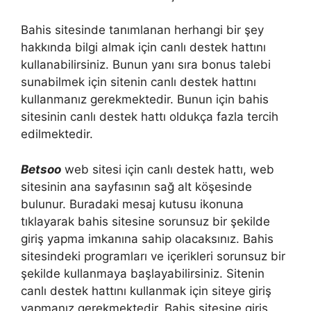
Bahis sitesinde tanımlanan herhangi bir şey
hakkında bilgi almak için canlı destek hattını
kullanabilirsiniz. Bunun yanı sıra bonus talebi
sunabilmek için sitenin canlı destek hattını
kullanmanız gerekmektedir. Bunun için bahis
sitesinin canlı destek hattı oldukça fazla tercih
edilmektedir.
Betsoo
web sitesi için canlı destek hattı, web
sitesinin ana sayfasının sağ alt köşesinde
bulunur. Buradaki mesaj kutusu ikonuna
tıklayarak bahis sitesine sorunsuz bir şekilde
giriş yapma imkanına sahip olacaksınız. Bahis
sitesindeki programları ve içerikleri sorunsuz bir
şekilde kullanmaya başlayabilirsiniz. Sitenin
canlı destek hattını kullanmak için siteye giriş
yapmanız gerekmektedir. Bahis sitesine giriş