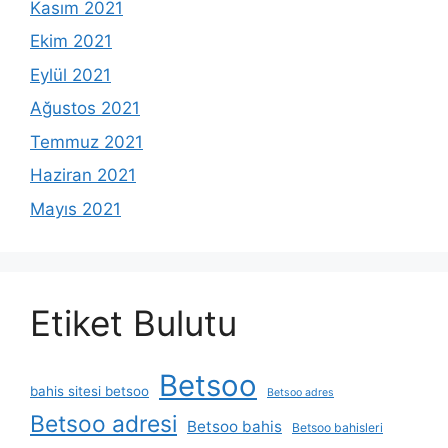
Kasım 2021
Ekim 2021
Eylül 2021
Ağustos 2021
Temmuz 2021
Haziran 2021
Mayıs 2021
Etiket Bulutu
Betsoo
bahis sitesi betsoo
Betsoo adres
Betsoo adresi
Betsoo bahis
Betsoo bahisleri