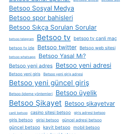
Betsoo Sosyal Medya
Betsoo spor bahisleri
Betsoo Sıkça Sorulan Sorular
Betsoo tv
betsoo tv canli maç
betsoo telegram
Betsoo twitter
Betsoo web sitesi
betsoo tv izle
Betsoo Yasal Mı?
betsoo whatsapp
Betsoo yeni adresi
Betsoo yeni adres
Betsoo yeni giriş
Betsoo yeni giriş adresi
Betsoo yeni güncel giriş
Betsoo üyelik
Betsoo ödeme yöntemleri
Betsoo Şikayet
Betsoo şikayetvar
casino sitesi betsoo
giris adresi betsoo
canli betsoo
giris betsoo
girisi betsoo
güncel adresi betsoo
güncel betsoo
kayit betsoo
mobil betsoo