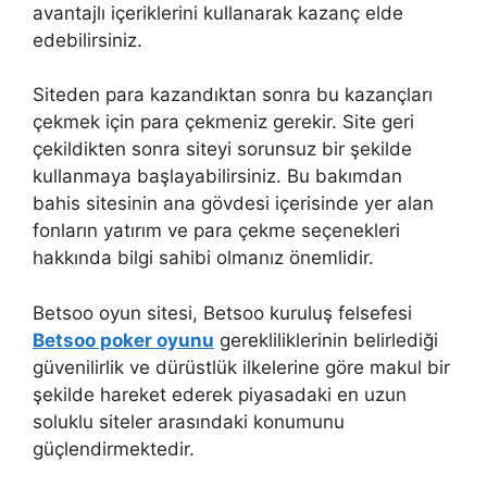
avantajlı içeriklerini kullanarak kazanç elde
edebilirsiniz.
Siteden para kazandıktan sonra bu kazançları
çekmek için para çekmeniz gerekir. Site geri
çekildikten sonra siteyi sorunsuz bir şekilde
kullanmaya başlayabilirsiniz. Bu bakımdan
bahis sitesinin ana gövdesi içerisinde yer alan
fonların yatırım ve para çekme seçenekleri
hakkında bilgi sahibi olmanız önemlidir.
Betsoo oyun sitesi, Betsoo kuruluş felsefesi
Betsoo poker oyunu
gerekliliklerinin belirlediği
güvenilirlik ve dürüstlük ilkelerine göre makul bir
şekilde hareket ederek piyasadaki en uzun
soluklu siteler arasındaki konumunu
güçlendirmektedir.