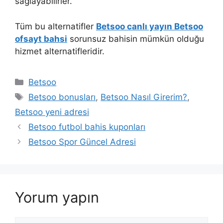
sağlayabilirler.
Tüm bu alternatifler
Betsoo canlı yayın Betsoo
ofsayt bahsi
sorunsuz bahisin mümkün olduğu
hizmet alternatifleridir.
Kategoriler
Betsoo
Etiketler
Betsoo bonusları
,
Betsoo Nasıl Girerim?
,
Betsoo yeni adresi
Yazı
Betsoo futbol bahis kuponları
dolaşımı
Betsoo Spor Güncel Adresi
Yorum yapın
Yorum