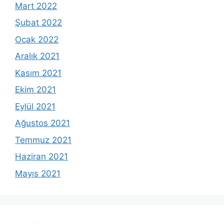
Mart 2022
Şubat 2022
Ocak 2022
Aralık 2021
Kasım 2021
Ekim 2021
Eylül 2021
Ağustos 2021
Temmuz 2021
Haziran 2021
Mayıs 2021