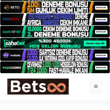
İçeriğe
atla
Menü