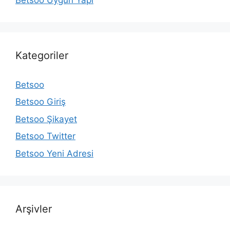
Kategoriler
Betsoo
Betsoo Giriş
Betsoo Şikayet
Betsoo Twitter
Betsoo Yeni Adresi
Arşivler