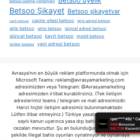
Betsoo ödeme yöntemleri
Betsoo Şikayet
Betsoo şikayetvar
casino sitesi betsoo
giris adresi betsoo
canli betsoo
giris betsoo
girisi betsoo
güncel adresi betsoo
güncel betsoo
kayit betsoo
mobil betsoo
yeni adresi betsoo
twitter betsoo
Avrasya'nın en büyük reklam platformunda olmak için
Microsoft Teams:
reklam@avrasyamarketing.com
adresimizden veya Telegram: @Avrasyamarketing
adresimizden irtibat kurabilirsiniz. (Tek iletişim
adreslerimiz teams / telegram ve mail adresimizdir.
Harici hiçbir iletişim adresimiz bulunmamaktadır.
Lütfen itibar etmeyiniz.) Türkiye yasalarına göre 7258
sayılı kanun uyarınca yasa dışı bahis oynamanın
cezaları mevcuttur. Şu an bulunduğunuz site hiç bir
şekilde illegal bahis oyunları oynatmıyor ve oynamaya