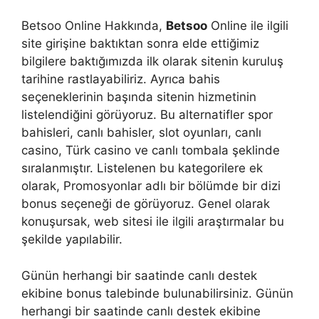
Betsoo Online Hakkında,
Betsoo
Online ile ilgili
site girişine baktıktan sonra elde ettiğimiz
bilgilere baktığımızda ilk olarak sitenin kuruluş
tarihine rastlayabiliriz. Ayrıca bahis
seçeneklerinin başında sitenin hizmetinin
listelendiğini görüyoruz. Bu alternatifler spor
bahisleri, canlı bahisler, slot oyunları, canlı
casino, Türk casino ve canlı tombala şeklinde
sıralanmıştır. Listelenen bu kategorilere ek
olarak, Promosyonlar adlı bir bölümde bir dizi
bonus seçeneği de görüyoruz. Genel olarak
konuşursak, web sitesi ile ilgili araştırmalar bu
şekilde yapılabilir.
Günün herhangi bir saatinde canlı destek
ekibine bonus talebinde bulunabilirsiniz. Günün
herhangi bir saatinde canlı destek ekibine