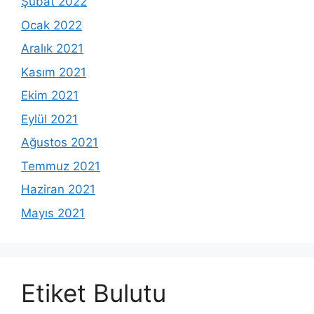
Şubat 2022
Ocak 2022
Aralık 2021
Kasım 2021
Ekim 2021
Eylül 2021
Ağustos 2021
Temmuz 2021
Haziran 2021
Mayıs 2021
Etiket Bulutu