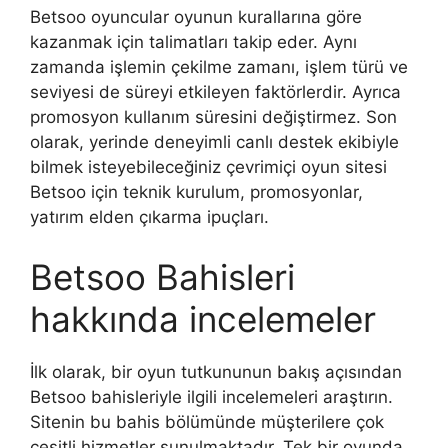
Betsoo oyuncular oyunun kurallarına göre
kazanmak için talimatları takip eder. Aynı
zamanda işlemin çekilme zamanı, işlem türü ve
seviyesi de süreyi etkileyen faktörlerdir. Ayrıca
promosyon kullanım süresini değiştirmez. Son
olarak, yerinde deneyimli canlı destek ekibiyle
bilmek isteyebileceğiniz çevrimiçi oyun sitesi
Betsoo için teknik kurulum, promosyonlar,
yatırım elden çıkarma ipuçları.
Betsoo Bahisleri
hakkında incelemeler
İlk olarak, bir oyun tutkununun bakış açısından
Betsoo bahisleriyle ilgili incelemeleri araştırın.
Sitenin bu bahis bölümünde müşterilere çok
çeşitli hizmetler sunulmaktadır. Tek bir oyunda