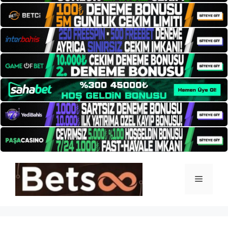
İçeriğe
atla
Menü