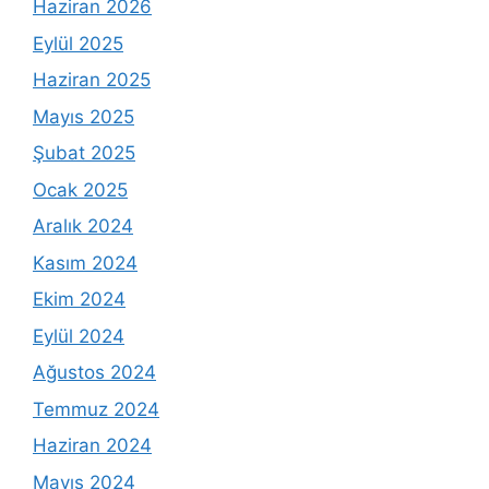
Haziran 2026
Eylül 2025
Haziran 2025
Mayıs 2025
Şubat 2025
Ocak 2025
Aralık 2024
Kasım 2024
Ekim 2024
Eylül 2024
Ağustos 2024
Temmuz 2024
Haziran 2024
Mayıs 2024