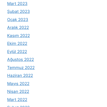
Mart 2023
Şubat 2023
Ocak 2023
Aralık 2022
Kasım 2022
Ekim 2022
Eylül 2022
Ağustos 2022
Temmuz 2022
Haziran 2022
Mayıs 2022
Nisan 2022
Mart 2022