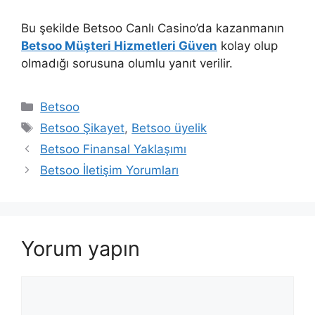
Bu şekilde Betsoo Canlı Casino’da kazanmanın
Betsoo Müşteri Hizmetleri Güven
kolay olup
olmadığı sorusuna olumlu yanıt verilir.
Kategoriler
Betsoo
Etiketler
Betsoo Şikayet
,
Betsoo üyelik
Yazı
Betsoo Finansal Yaklaşımı
dolaşımı
Betsoo İletişim Yorumları
Yorum yapın
Yorum