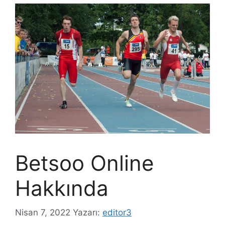
Betsoo Online
Hakkında
Nisan 7, 2022
Yazarı:
editor3