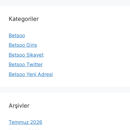
Kategoriler
Betsoo
Betsoo Giriş
Betsoo Şikayet
Betsoo Twitter
Betsoo Yeni Adresi
Arşivler
Temmuz 2026