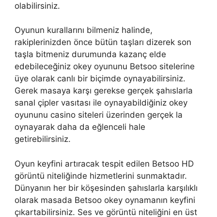
olabilirsiniz.
Oyunun kurallarını bilmeniz halinde,
rakiplerinizden önce bütün taşları dizerek son
taşla bitmeniz durumunda kazanç elde
edebileceğiniz okey oyununu Betsoo sitelerine
üye olarak canlı bir biçimde oynayabilirsiniz.
Gerek masaya karşı gerekse gerçek şahıslarla
sanal çipler vasıtası ile oynayabildiğiniz okey
oyununu casino siteleri üzerinden gerçek la
oynayarak daha da eğlenceli hale
getirebilirsiniz.
Oyun keyfini artıracak tespit edilen Betsoo HD
görüntü niteliğinde hizmetlerini sunmaktadır.
Dünyanın her bir köşesinden şahıslarla karşılıklı
olarak masada Betsoo okey oynamanın keyfini
çıkartabilirsiniz. Ses ve görüntü niteliğini en üst