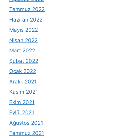
Temmuz 2022
Haziran 2022
Mayıs 2022
Nisan 2022
Mart 2022
Şubat 2022
Ocak 2022
Aralık 2021
Kasım 2021
Ekim 2021
Eylül 2021
Ağustos 2021
Temmuz 2021