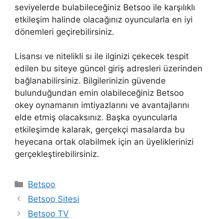
seviyelerde bulabileceğiniz Betsoo ile karşılıklı
etkileşim halinde olacağınız oyuncularla en iyi
dönemleri geçirebilirsiniz.
Lisansı ve nitelikli sı ile ilginizi çekecek tespit
edilen bu siteye güncel giriş adresleri üzerinden
bağlanabilirsiniz. Bilgilerinizin güvende
bulunduğundan emin olabileceğiniz Betsoo
okey oynamanın imtiyazlarını ve avantajlarını
elde etmiş olacaksınız. Başka oyuncularla
etkileşimde kalarak, gerçekçi masalarda bu
heyecana ortak olabilmek için an üyeliklerinizi
gerçekleştirebilirsiniz.
Kategoriler
Betsoo
Yazı
Betsoo Sitesi
dolaşımı
Betsoo TV