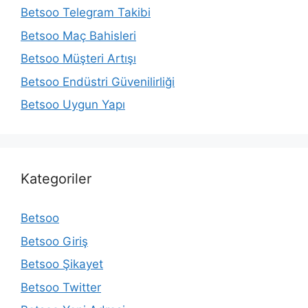
Betsoo Telegram Takibi
Betsoo Maç Bahisleri
Betsoo Müşteri Artışı
Betsoo Endüstri Güvenilirliği
Betsoo Uygun Yapı
Kategoriler
Betsoo
Betsoo Giriş
Betsoo Şikayet
Betsoo Twitter