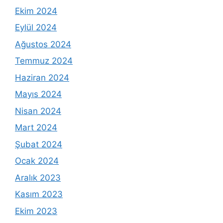
Ekim 2024
Eylül 2024
Ağustos 2024
Temmuz 2024
Haziran 2024
Mayıs 2024
Nisan 2024
Mart 2024
Şubat 2024
Ocak 2024
Aralık 2023
Kasım 2023
Ekim 2023