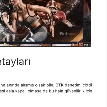
tayları
rine anında alışmış olsak bile, BTK denetimi ciddi
si asla kapalı olmasa da bu hala güvenilirlik için