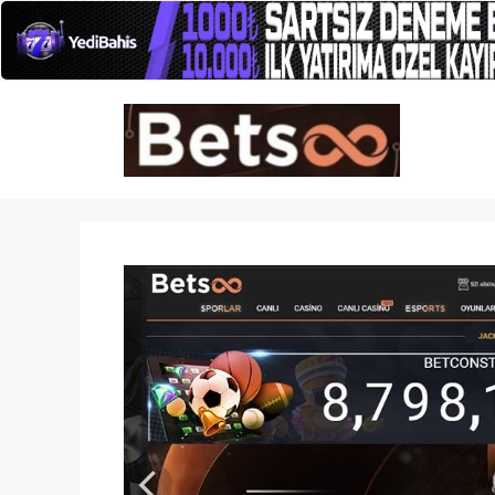
İçeriğe
atla