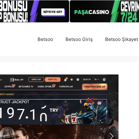
Betsoo
Betsoo Giriş
Betsoo Şikayet