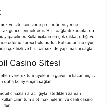
k
lmek ve site içerisinde prosedürleri yerine
larak güncellenmektedir. Hızlı bağlantı kuranlar da
 yapabilirler. Kullanıcıların en çok dikkat ettiği ve
üm ise ödeme süreci bölümüdür. Betsoo online oyun
nin çok hızlı ve hızlı bir şekilde yapılmasını sağlar.
il Casino Sitesi
etleri vererek tüm üyelerinin güvenini kazanmıştır.
çin daha kolay erişim sağlar.
 mobil cihazları aracılığıyla istedikleri zaman
n kullanıcıları tüm slot makinelerini ve canlı casino
irler.