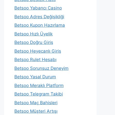
Betsoo Yabancı Casino
Betsoo Adres Değişikliği
Betsoo Kupon Hazırlama
Betsoo Hızlı Üyelik
Betsoo Doğru Giriş
Betsoo Heyecanlı Giriş
Betsoo Rulet Hesabı
Betsoo Sorunsuz Deneyim
Betsoo Yasal Durum
Betsoo Meraklı Platform
Betsoo Telegram Takibi
Betsoo Maç Bahisleri
Betsoo Müşteri Artışı