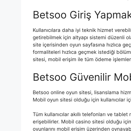
Betsoo Giriş Yapma
Kullanıcılara daha iyi teknik hizmet verebi
getirebilmek için altyapı sistemi düzenli o
site içerisinden oyun sayfasına hızlıca geçiş
formaliteleri hızlıca geçmek istediği böl
sitesi, mobil erişim ile tüm ödeme işlemleri
Betsoo Güvenilir Mob
Betsoo online oyun sitesi, lisanslama hizm
Mobil oyun sitesi olduğu için kullanıcılar i
Tüm kullanıcılar akıllı telefonları ve tablet
erişebilirler. Mobil casino sitesi olduğu içi
oyunlarını mobil erişim üzerinden oynayabil