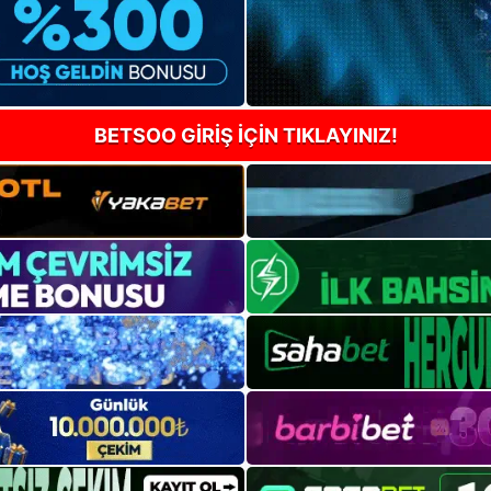
BETSOO GİRİŞ İÇİN TIKLAYINIZ!