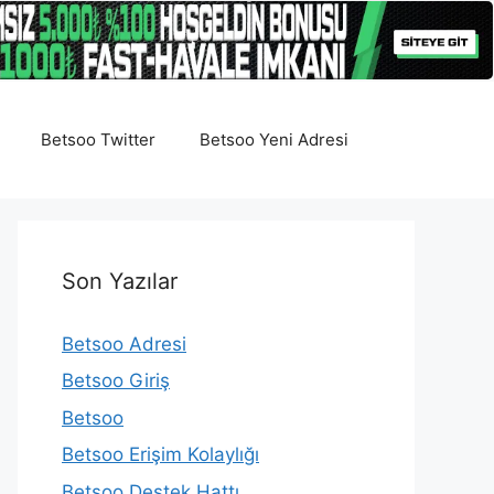
Betsoo Twitter
Betsoo Yeni Adresi
Son Yazılar
Betsoo Adresi
Betsoo Giriş
Betsoo
Betsoo Erişim Kolaylığı
Betsoo Destek Hattı