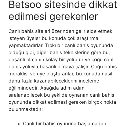
Betsoo sitesinde dikkat
edilmesi gerekenler
Canlı bahis siteleri üzerinden gelir elde etmek
isteyen üyeler bu konuda çok araştırma
yapmaktadırlar. Tıpkı bir canlı bahis oyununda
olduğu gibi, diğer bahis tekniklerine göre bu,
başarılı olmanın kolay bir yoludur ve çoğu canlı
bahis yoluyla başarılı olmaya çalışır. Çoğu bahis
meraklısı ve üye oluşturanlar, bu konuda nasıl
daha fazla kazanabileceklerini inceleme
eğilimindedir. Aşağıda adım adım
sıralanabilecek bu şekilde oynanan canlı bahis
oyununda dikkat edilmesi gereken birçok nokta
bulunmaktadır;
Canlı bir bahis oyununa başlamadan