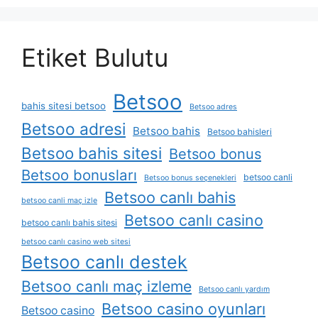
Etiket Bulutu
Betsoo
bahis sitesi betsoo
Betsoo adres
Betsoo adresi
Betsoo bahis
Betsoo bahisleri
Betsoo bahis sitesi
Betsoo bonus
Betsoo bonusları
betsoo canli
Betsoo bonus seçenekleri
Betsoo canlı bahis
betsoo canli maç izle
Betsoo canlı casino
betsoo canlı bahis sitesi
betsoo canlı casino web sitesi
Betsoo canlı destek
Betsoo canlı maç izleme
Betsoo canlı yardım
Betsoo casino oyunları
Betsoo casino