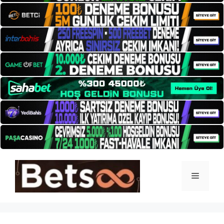
İçeriğe
atla
Menü