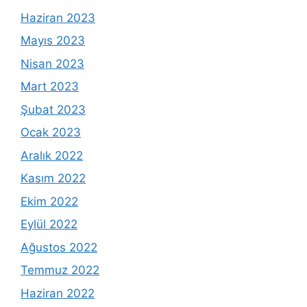
Haziran 2023
Mayıs 2023
Nisan 2023
Mart 2023
Şubat 2023
Ocak 2023
Aralık 2022
Kasım 2022
Ekim 2022
Eylül 2022
Ağustos 2022
Temmuz 2022
Haziran 2022