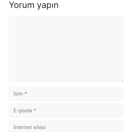
Yorum yapın
Yorum
İsim
E-
posta
İnternet
sitesi