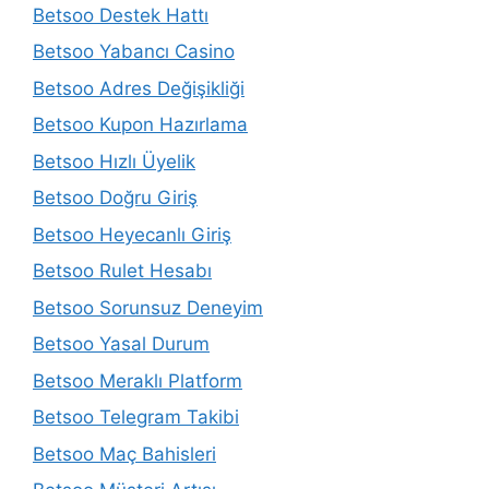
Betsoo Destek Hattı
Betsoo Yabancı Casino
Betsoo Adres Değişikliği
Betsoo Kupon Hazırlama
Betsoo Hızlı Üyelik
Betsoo Doğru Giriş
Betsoo Heyecanlı Giriş
Betsoo Rulet Hesabı
Betsoo Sorunsuz Deneyim
Betsoo Yasal Durum
Betsoo Meraklı Platform
Betsoo Telegram Takibi
Betsoo Maç Bahisleri