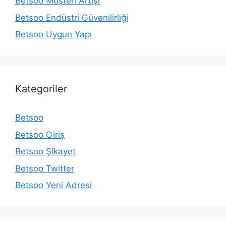
Betsoo Müşteri Artışı
Betsoo Endüstri Güvenilirliği
Betsoo Uygun Yapı
Kategoriler
Betsoo
Betsoo Giriş
Betsoo Şikayet
Betsoo Twitter
Betsoo Yeni Adresi