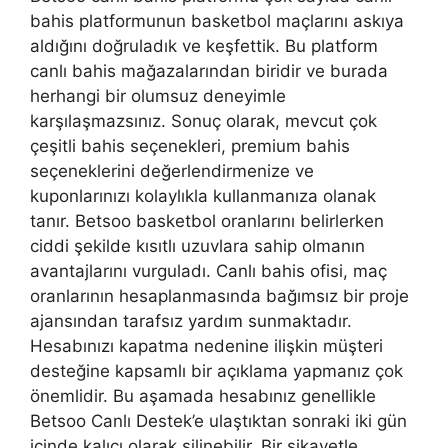
bahis platformunun basketbol maçlarını askıya
aldığını doğruladık ve keşfettik. Bu platform
canlı bahis mağazalarından biridir ve burada
herhangi bir olumsuz deneyimle
karşılaşmazsınız. Sonuç olarak, mevcut çok
çeşitli bahis seçenekleri, premium bahis
seçeneklerini değerlendirmenize ve
kuponlarınızı kolaylıkla kullanmanıza olanak
tanır. Betsoo basketbol oranlarını belirlerken
ciddi şekilde kısıtlı uzuvlara sahip olmanın
avantajlarını vurguladı. Canlı bahis ofisi, maç
oranlarının hesaplanmasında bağımsız bir proje
ajansından tarafsız yardım sunmaktadır.
Hesabınızı kapatma nedenine ilişkin müşteri
desteğine kapsamlı bir açıklama yapmanız çok
önemlidir. Bu aşamada hesabınız genellikle
Betsoo Canlı Destek’e ulaştıktan sonraki iki gün
içinde kalıcı olarak silinebilir. Bir şikayetle