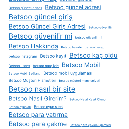
Betsoo güncel adresi
Betsoo güncel adres
Betsoo güncel giriş
Betsoo Güncel Giriş Adresi
Betsoo güvenilir
Betsoo güvenilir mi
betsoo güvenlir mi
Betsoo Hakkında
Betsoo hesabı
betsoo hesap
Betsoo kaç oldu
Betsoo kayıt
betsoo instagram
Betsoo Mobil
Betsoo lisans
betsoo maç izle
Betsoo mobil uygulaması
Betsoo Mobil Bağlantı
Betsoo Müşteri Hizmetleri
betsoo müşteri memnuniyeti
Betsoo nasıl bir site
Betsoo Nasıl Girerim?
Betsoo Nasıl Kayıt Olunur
Betsoo oyun sitesi
Betsoo oyunları
Betsoo para yatırma
Betsoo para çekme
Betsoo para çekme işlemleri