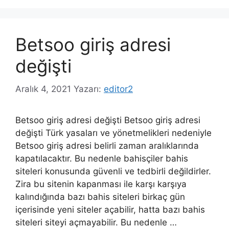
Betsoo giriş adresi
değişti
Aralık 4, 2021
Yazarı:
editor2
Betsoo giriş adresi değişti Betsoo giriş adresi
değişti Türk yasaları ve yönetmelikleri nedeniyle
Betsoo giriş adresi belirli zaman aralıklarında
kapatılacaktır. Bu nedenle bahisçiler bahis
siteleri konusunda güvenli ve tedbirli değildirler.
Zira bu sitenin kapanması ile karşı karşıya
kalındığında bazı bahis siteleri birkaç gün
içerisinde yeni siteler açabilir, hatta bazı bahis
siteleri siteyi açmayabilir. Bu nedenle …