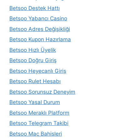
Betsoo Destek Hattı
Betsoo Yabancı Casino
Betsoo Adres Değişikliği
Betsoo Kupon Hazırlama
Betsoo Hızlı Üyelik
Betsoo Doğru Giriş
Betsoo Heyecanlı Giriş
Betsoo Rulet Hesabı
Betsoo Sorunsuz Deneyim
Betsoo Yasal Durum
Betsoo Meraklı Platform
Betsoo Telegram Takibi
Betsoo Maç Bahisleri