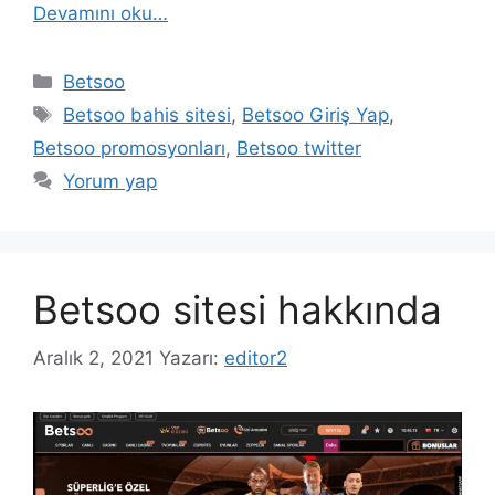
Devamını oku…
Kategoriler
Betsoo
Etiketler
Betsoo bahis sitesi
,
Betsoo Giriş Yap
,
Betsoo promosyonları
,
Betsoo twitter
Yorum yap
Betsoo sitesi hakkında
Aralık 2, 2021
Yazarı:
editor2