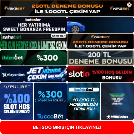
×
BETSOO GİRİŞ İÇİN TIKLAYINIZ!